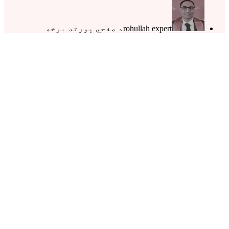
rohullah expert
د صفحي پورته برخه