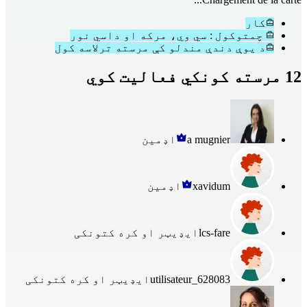
کار
چمتوکول : سي وي، مرکه او داسي نور
د یوې دندې مندلو کې مرسته ترلاسه کول
12 مرسته کونکي فعالیت کوي
a mugnier
اډمین
xavidum
اډمین
lcs-fare
ایډیټر او کره کتونکی
utilisateur_628083
ایډیټر او کره کتونکی