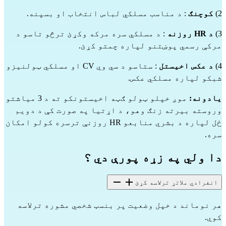
2)
کوچنګ
: د مناسب مسلکي لباس انتخاب او بسپنه.
3)
د HR روزنه
: د مسلکي سره مرکه وکړئ ترڅو تاسو د
مرکې رسمي پوښتنو لپاره چمتو کړئ.
4)
د عکس اخیستل
: ستاسو د سي وي CV او مسلکي ټولنیزو
شبکو لپاره مسلکي عکس.
یادونه:
موږ خپلو ټولو ګټه اخیستونکو ته د 3 میاشتو
وروسته بیرته زنګ وهو، د اړتیا په صورت کې د دویم
ځل لپاره د بشري منابعو HR روزنې ترسره کولو امکان
سره.
دا ولي په زړه پورې دي ؟
انفرادي ملاتړ ترلاسه کړئ
هر نوماند د خپل وضعیت پر بنسټ شخصي مشوره ترلاسه
کوي.