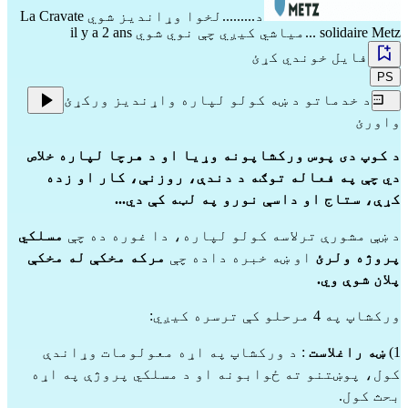
د.........لخوا وړاندیز شوي
La Cravate
solidaire Metz
...میاشي کیږي چې نوي شوي il y a 2 ans
فایل خوندي کړئ
PS
د خدماتو د ښه کولو لپاره واړندیز ورکړئ
واورئ
د کوپ دی پوس ورکشاپونه وړیا او د هرچا لپاره خلاص
دي چې په فعاله توګه د دندې، روزنې، کار او زده
کړې، ستاج او داسې نورو په لټه کې دي...
د ښې مشورې ترلاسه کولو لپاره، دا غوره ده چې
مسلکي
پروژه ولرئ
او ښه خبره داده چې
مرکه مخکې له مخکې
پلان شوې وي.
ورکشاپ په 4 مرحلو کې ترسره کیږي:
1)
ښه راغلاست
: د ورکشاپ په اړه معولومات وړاندې
کول، پوښتنو ته ځوابونه او د مسلکي پروژې په اړه
بحث کول.