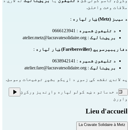
وکړئ، تاسو کولی شئ
د تلیفون
یا
بریښنالیک
له لارې د
ملاقات وخت واخلئ.
د میټز (Metz) ښار لپاره
:
د تلیفون شمیره
: 0666123941
بریښنالیک
:
atelier.metz@lacravatesolidaire.org
دفاریبیرسويي (Farébersviller) ښار لپاره
:
د تلیفون شمیره
: 0638942141
بریښنالیک
:
atelier.fare@lacravatesolidaire.org
په لاندې نقشه کې زموږ د اړیکو بشپړ توضیحات ومومئ.
د خدماتو د ښه کولو لپاره واړندیز ورکړئ
واورئ
Lieu d'accueil
La Cravate Solidaire à Metz