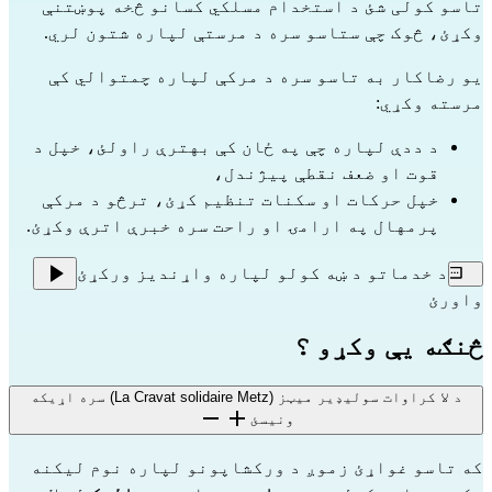
تاسو کولی شئ د استخدام مسلکي کسانو څخه پوښتنې
وکړئ، څوک چې ستاسو سره د مرستې لپاره شتون لري.
یو رضاکار به تاسو سره د مرکې لپاره چمتوالي کې
مرسته وکړي:
د ددې لپاره چې په ځان کې بهترې راولئ، خپل د
قوت او ضعف نقطې پیژندل،
خپل حرکات او سکنات تنظیم کړئ، ترڅو د مرکې
پرمهال په ارامۍ او راحت سره خبرې اترې وکړئ.
د خدماتو د ښه کولو لپاره واړندیز ورکړئ
واورئ
څنګه یې وکړو ؟
د لا کراوات سولیډیر میټز (La Cravat solidaire Metz) سره اړیکه
ونیسئ
که تاسو غواړئ زموږ د ورکشاپونو لپاره نوم لیکنه