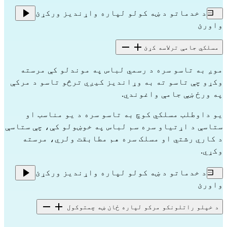
د خدماتو د ښه کولو لپاره واړندیز ورکړئ
واورئ
مسلکي جامې ترلاسه کړئ
موږ به تاسو سره د رسمي لباس په موندلو کې مرسته
وکړو چې تاسو ته به وړاندیز کیږي ترڅو تاسو د مرکې
په ورځ ښې جامې واغوندي.
یو داوطلب مسلکي کوچ به تاسو سره د یو مناسب او
ستاسې د اړتیاو سره سم لباس په خوښولو کې، چې ستاسې
د کاري رشتي او مسلک سره هم مطابقت ولري، مرسته
وکړي.
د خدماتو د ښه کولو لپاره واړندیز ورکړئ
واورئ
د خپلو راتلونکو مرکو لپاره ځان ښه چمتوکول