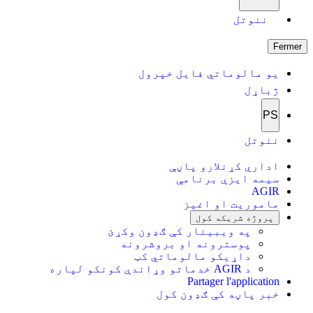
ننوتل
Fermer
یو مالوماتي فایل خپرول
ژباړل
PS
ننوتل
اداري کړنلارو پاڼې
سیمه ایزې برنامې
AGIR
ماموریت او اغیز
پروژه شریکه کول
په ویبینار کې ګډون وکړئ
پوسترونه او بروشرونه
داړیکو مالوماتي کټ
د AGIR خدماتو وړاندې کونکو لپاره
Partager l'application
خبر پاڼه کې ګډون کول