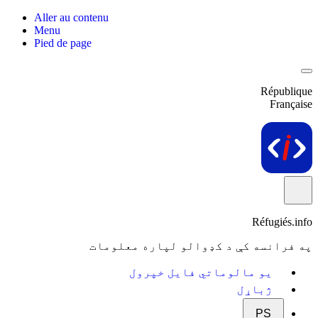
Aller au contenu
Menu
Pied de page
République
Française
Réfugiés.info
په فرانسه کې د کډوالو لپاره معلومات
یو مالوماتي فایل خپرول
ژباړل
PS