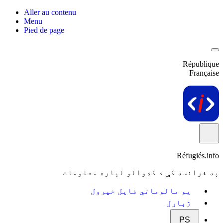
Aller au contenu
Menu
Pied de page
République
Française
Réfugiés.info
په فرانسه کې د کډوالو لپاره معلومات
یو مالوماتي فایل خپرول
ژباړل
PS