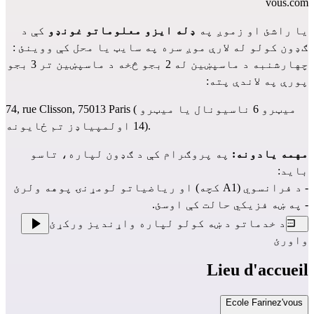
vous.com
یا راشئ او زموږ په
ډله ایزو معلوماتو غونډو
کې د
ګډون کولو له لارې موږ سره په سایټ یا محل کې ووینئ :
چهارشنبه د ماسپښین له 2 بجو څخه د ماسپښین تر 3 بجو
پورې په لاندې پته:
74, rue Clisson, 75013 Paris ( میټرو 6 ناسیونال یا میټرو
14 اولمپیاډز تم ځایونه).
مهمه یادونه:
په پروګرام کې د ګډون لپاره، تاسو
باید:
- د فرانسوي (A1 کچه) او ریاضیاتو لومړنۍ پوهه ولرئ
- په ښه فزیکي حالت کې اوسئ.
د خدماتو د ښه کولو لپاره واړندیز ورکړئ
واورئ
Lieu d'accueil
Ecole Farinez'vous