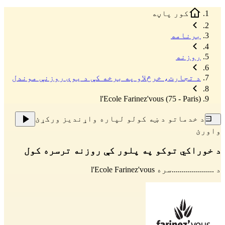
کور پاڼه
برنامه
روزنه
د تجارت، خرڅلاو په برخه کې د یوې روزنې موندل
l'Ecole Farinez'vous (75 - Paris)
د خدماتو د ښه کولو لپاره واړندیز ورکړئ
واورئ
د خوراکي توکو په پلور کې روزنه ترسره کول
د .....................سره
l'Ecole Farinez'vous