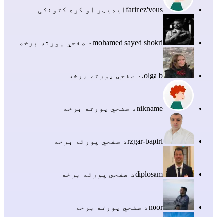
farinez'vous
ایډیټر او کره کتونکی
mohamed sayed shokri
د صفحي پورته برخه
olga b.
د صفحي پورته برخه
nikname
د صفحي پورته برخه
rzgar-bapiri
د صفحي پورته برخه
diplosam
د صفحي پورته برخه
noor
د صفحي پورته برخه