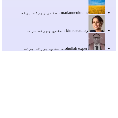
marianneukraine
د صفحي پورته برخه
kim.delaunay
د صفحي پورته برخه
rohullah expert
د صفحي پورته برخه