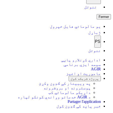
ننوتل
Fermer
یو مالوماتي فایل خپرول
ژباړل
PS
ننوتل
اداري کړنلارو پاڼې
سیمه ایزې برنامې
AGIR
ماموریت او اغیز
پروژه شریکه کول
په ویبینار کې ګډون وکړئ
پوسترونه او بروشرونه
داړیکو مالوماتي کټ
د AGIR خدماتو وړاندې کونکو لپاره
Partager l'application
خبر پاڼه کې ګډون کول