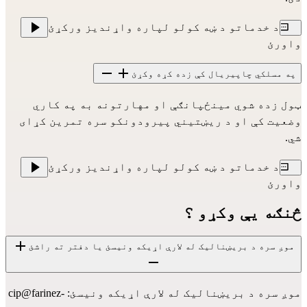
د خدماتو د ښه کولو لپاره واړندیز ورکړئ
واورئ
په مسلکي چاپیریال کې زده کړه وکړئ
ټول زده شوي مینځپانګې او مهارتونه به په کاري
وضعیت کې او د ریښتیني پیرودونکو سره تمرین کړای
شي.
د خدماتو د ښه کولو لپاره واړندیز ورکړئ
واورئ
څنګه یې وکړو ؟
موږ سره د بریښنالیک له لارې اړیکه ونیسئ یا دفتر ته راشئ
موږ سره د بریښنالیک له لارې اړیکه ونیسئ:
cip@farinez-