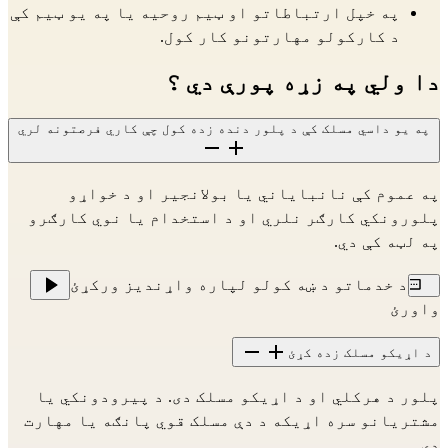
په خپل ارتباطاتو او ټیم روحیه یا په یو ټیم کې
د کارکولو مهارتونو کار کول.
دا ولي په زړه پورې دي ؟
په یو داسي مسلک کې د پلور دنده زده کول چې کاري فرصتونه لري
په عموم کې نانبایاني یا بولانجیر او د خواړو
پلورونکي کارګر نلري او د استخدام یا نوي کارګرو
په لټه کې دي.
د خدماتو د ښه کولو لپاره واړندیز ورکړئ
واورئ
د اړیکو مسلک زده کړئ
پلور د هرکلي او د اړیکو مسلک دی. د پیرودونکي یا
مشتریانو سره اړیکه د دې مسلک قوي پانګه یا مهارت
دی.