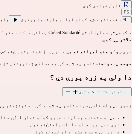
فایل خوندي کړئ
PS
د خدماتو د ښه کولو لپاره واړندیز ورکړئ
واو
د کرخیتی سولیدارتي Créteil Solidarité ټولنې مرکز د هغو لویانو چې چې صدمه (ټرواما) تجربه کړې وي یا له ستونزمنو حلاتو څځه تیر شوی وي،
ملاتړ یې کوي
.
موږ
ټولو هغو لویانو ته
چې د نړیوال خوندیتوب څخه ګټ
مهمه یادونه:
ستاسو په ژبه کې یو مسلکي ژباړونکی تل شت
دا ولي په زړه پورې دي ؟
مرسته او ملاتړ ترلاسه کړئ
زموږ ټیم له تاسې سره ستاسو په ژوند کې د ستونزمنو پی
د خپلو ستونزو په اړه د خبرو کولو توان لرل، ستاس
نوي معیارونه او عادات رامنځته کول
د ارواپوه سره مشوره او لیدنه کول.