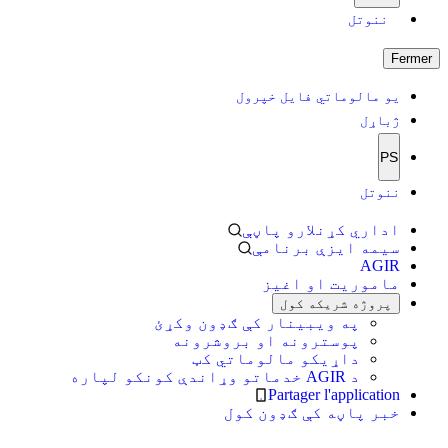
ننوتل
Fermer
یو مالوماتي فایل خپرول
ژباړل
PS
ننوتل
اداري کړنلارو پاڼې
سیمه ایزې برنامې
AGIR
ماموریت او اغیز
پروژه شریکه کول
په ویبینار کې ګډون وکړئ
پوسترونه او بروشرونه
داړیکو مالوماتي کټ
د AGIR خدماتو وړاندې کونکو لپاره
Partager l'application
خبر پاڼه کې ګډون کول