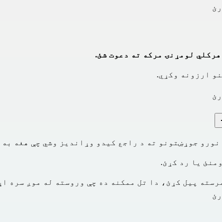
رئ
هرکلي لومړنۍ مرکه ته دعوت شئ.
نو ارزونه وکړي.
رئ
ورو جوړښتونو ته د راجع کیدو وړاندیز وشي چې هغه به ل
منئ یا رد کړئ.
رسته پیل کړئ، دا تل ممکنه ده چې وروسته له موږ سره اړ
رئ