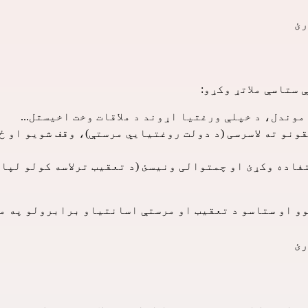
رئ
 ستاسې ملاتړ وکړو:
موندل، د خپلې ورغتیا اړوند د ملاقات وخت اخیستل...
پلو حقونو په اړه معلومات ترلاسه کول: د AME حقونو ته لاسرسی (د دولت روغتیاي
اده وکړئ او چمتوالی ونیسئ (د تعقیب ترلاسه کولو لپاره
وو او ستاسو د تعقیب او مرستې اسانتیاو برابرولو په م
رئ