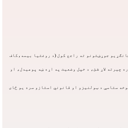
ي مرستې)، وقف شویو او ځانګړیو جوړښتونو ته راجع کول (د روغتیا بیمه،کاف
 چیرته لاړ شئ، د خپل وضعیت په اړه ښه پوهیدل، او
وخه ستاسې د ټولنیزو او قانوني استازو سره یو ځای