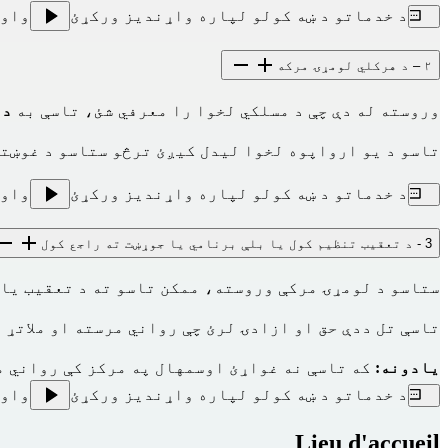
د خدماتو د ښه کولو لپاره واړندیز ورکړئ
واو
۲ – د هرکلي لومړۍ مرکه
وروسته له دې چې د مسلکي لخوا را معرفي شئ، تاسې به
د 
تاسو د یو ارواپوه لخوا لیدل کیږئ ترڅو ستاسو د غوښت
د خدماتو د ښه کولو لپاره واړندیز ورکړئ
واو
3 - د تعقیب تنظیم کول یا بلې برنامي یا جوړښت ته راجع کول
ستاسو د لومړۍ مرکې وروسته، ممکن تاسو ته د تعقیب یا ن
تاسې تل ددې حق او ازادۍ لرئ چې رواني مرسته او ملاتړ و
یادونه:
که تاسې نه غواړئ اوسمهال په مرکز کې رواني م
د خدماتو د ښه کولو لپاره واړندیز ورکړئ
واو
Lieu d'accueil