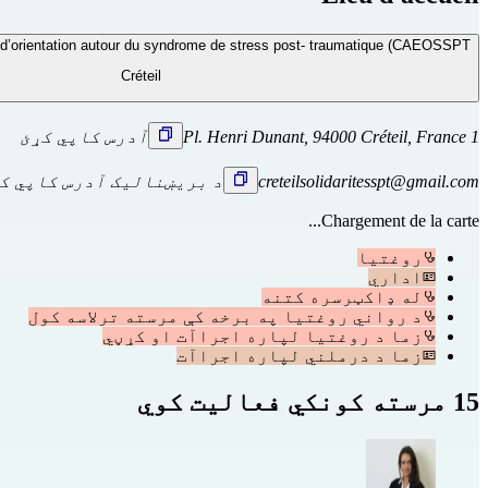
t d’orientation autour du syndrome de stress post- traumatique (CAEOSSPT)
Créteil
1 Pl. Henri Dunant, 94000 Créteil, France
آدرس کاپي کړئ
creteilsolidaritesspt@gmail.com
د بریښنالیک آدرس کاپي ک
Chargement de la carte...
روغتیا
اداري
له ډاکټرسره کتنه
د رواني روغتیا په برخه کې مرسته ترلاسه کول
زما د روغتیا لپاره اجراآت او کړڼي
زما د درملني لپاره اجراآت
15 مرسته کونکي فعالیت کوي