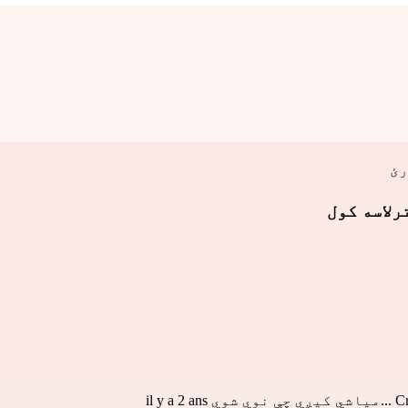
رئ
رلاسه کول
Cr
...میاشي کیږي چې نوي شوي il y a 2 ans