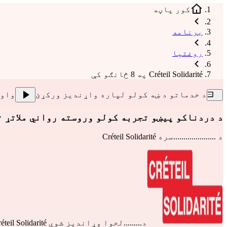
کور پاڼه
برنامه
روغتیا
Créteil Solidarité په 8 څانګو کې
د خدماتو د ښه کولو لپاره واړندیز ورکړئ
واو
د دردناکو پیښو تجربه کولو وروسته رواني ملاتړ ت
د .....................سره
Créteil Solidarité
د.........لخوا وړاندیز شوي
éteil Solidarité