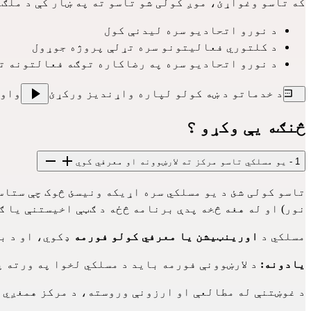
که تاسو وغواړئ، موږ کولی شو تاسو ته په ښار کې د ملګ
د نورو اتحادیو سره لیدنې کول
د کلتوري فعالیتونو سره تړلې پروژه جوړول
د نورو اتحادیو سره په رضاکاره توګه فعالتونه ت
د خدماتو د ښه کولو لپاره واړندیز ورکړئ
واو
څنګه یې وکړو ؟
1 - یو مسلکي تاسو مرکز ته لارښوونه او معرفي کوي
تاسو کولی شئ د یو مسلکي سره اړیکه ونیسئ څوک چې ستا
نور) او له هغه څخه پدې برنامه څځه د ګټې اخیستنې یا ګ
مسلکي د
اورینټیشن یا معرفي کولو فورمه
ډکوي، او د بریښنالیک له لارې یې د é
یادونه:
د لارښوونې فورمه باید د مسلکي لخوا په ورته پ
د غوښتنې له مطالعې او ارزونې وروسته، د مرکز همغږي ک