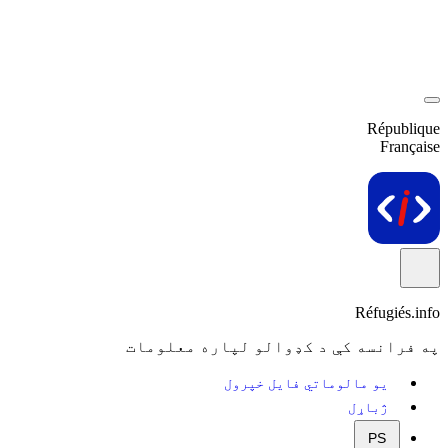
République
Française
Réfugiés.info
په فرانسه کې د کډوالو لپاره معلومات
یو مالوماتي فایل خپرول
ژباړل
PS