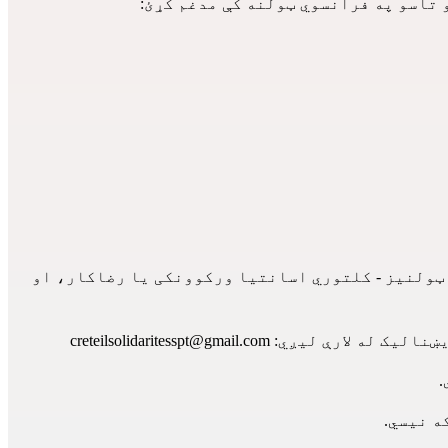
 تاسو په فرانسوي ټولنه کې مدغم کړئ:
 ټولنیز - کلتوري اسانتیا ورکوونکی یا رضاکار، او
creteilsolidaritesspt@gmail.com
.
ه نیسي.