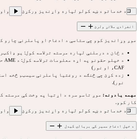
د خدماتو د ښه کولو لپاره واړندیز ورکړئ
واو
انفرادي ملاتړ ولرئ
موږ وړاندیز کوو چې ستاسې د ادغام او پاملرنې چارو کې
د ځان د درملنې لپاره مرسته ترلاسه کول: یو ډاکټر 
د خ
CAF، او نور)
زده کړئ چې څنګه د روغتیا پاملرنې سیسټم څخه استف
نور).
مهمه یادونه:
موږ تاسو سره د اړتیا په وخت کې مرسته ک
کار کوو.
د خدماتو د ښه کولو لپاره واړندیز ورکړئ
واو
د خپل ادغام مسیر کې بریالۍ کیدل