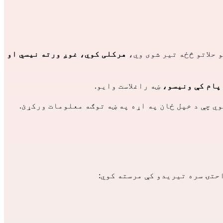
هرکلی کوي، غوږ ورته نیسي او
 پام کې ونیسو،
ښه راغلاست وایو.
ي چې د خپل ځان په اړه په ښه توګه معلومات ورکړئ.
حتۍ سره تیریدو کې مرسته کوي: