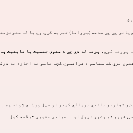
رئ
ه پورته کوي،
پرته له دې چې د هغوی جنسیت یا تابعیت په
ون لري که ستاسو د فرانسوي کچه تاسو ته اجازه نه درکو
ښو تجاربو باندې بریالي کیدو او خپل ورځنۍ ژوند په را
ې خبرو ته وغوږ نیول او انفرادي مشورې ترلاسه کول