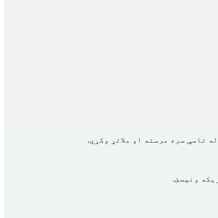
ه تاسې سره مرسته او ملاتړ وکړي.
یکه ونیسئ.