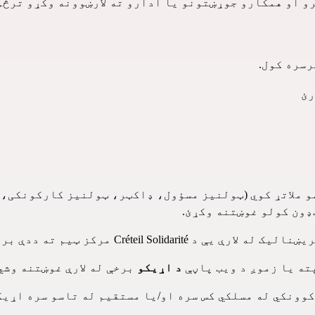
رو او همکارو جوړښتونو یا ادارو ته لارښوونه وکړو ترڅو
رسره کول.
رئ
سو ملاتړ کوي (ټولنیز مسؤول، ډاکټر، ټولنیز کارکونکی،
ډون کولو غوښتنه وکړئ.
Créteil Solidarit مرکز ټیم ته ددې بریښنالیک له لارې لیږي:
ته یا زموږ د ویب پاڼې
د اړیکو
برخې له لارې غوښتنه وشي
وونکي له مسلکي کس سره او/یا مستقیم له تاسو سره اړیک