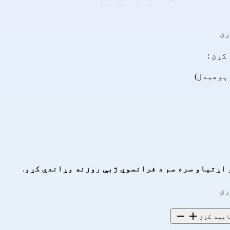
رئ
کړئ :
پوهیدل)
 اړتیاو سره سم د فرانسوي ژبې روزنه وړاندې کړو
.
رئ
ایید کړئ