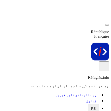
République
Française
Réfugiés.info
په فرانسه کې د کډوالو لپاره معلومات
یو مالوماتي فایل خپرول
ژباړل
PS