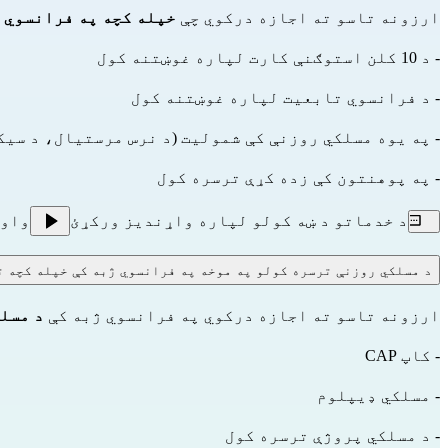
ارزونه تاسو ته اجازه درکوي چې
خپله کچه په فرانسوي ک
- د 10 کلن استوګنې کارت لپاره غوښتنه کول
- د فرانسوي تابعیت لپاره غوښتنه کول
- په یوه مسلکي روزنې کې شمولیت (د نرس مرستیال، د سی
- په پوهنتون کې زده کړې ترسره کول
د خدماتو د ښه کولو لپاره واړندیز ورکړئ
واو
د مسلکي روزنې ترسره کولو په موخه په فرانسوي ژبه کې خپله کچه ت
ارزونه تاسو ته اجازه درکوي په فرانسوي ژبه کې
د مسل
- کاپ CAP
- مسلکي ډیپلوم
- د مسلکي پروژې ترسره کول