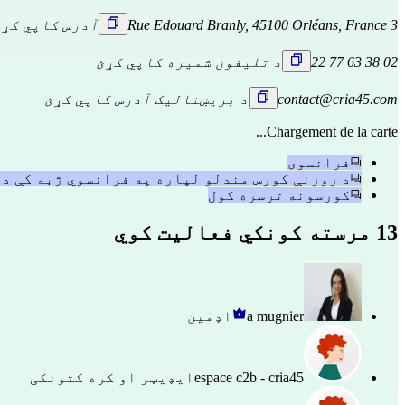
3 Rue Edouard Branly, 45100 Orléans, France
آدرس کاپي کړئ
02 38 63 77 22
د تلیفون شمیره کاپي کړئ
contact@cria45.com
د بریښنالیک آدرس کاپي کړئ
Chargement de la carte...
فرانسوی
د روزنې کورس مندلو لپاره په فرانسوي ژبه کې د 
کورسونه ترسره کول
13 مرسته کونکي فعالیت کوي
a mugnier
اډمین
espace c2b - cria45
ایډیټر او کره کتونکی