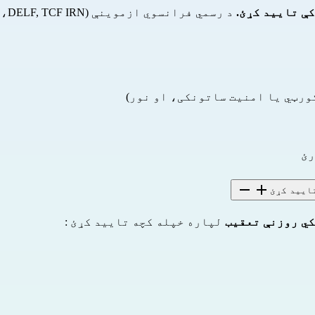
ې تایید کړئ.
د رسمي فرانسوي ازموینې (DELF, TCF IRN، او داسې نور) لپاره د
کورټي یا امنیت ساتونکی، او نور)
رئ
ایید کړئ
کي روزنې تعقیب
لپاره خپله کچه تایید کړئ :