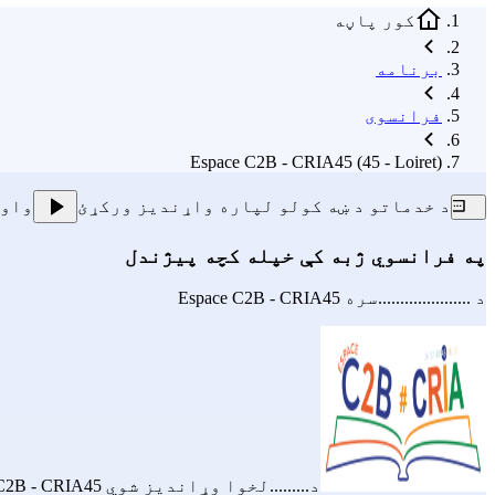
کور پاڼه
برنامه
فرانسوی
Espace C2B - CRIA45 (45 - Loiret)
د خدماتو د ښه کولو لپاره واړندیز ورکړئ
واو
په فرانسوي ژبه کې خپله کچه پیژندل
د .....................سره
Espace C2B - CRIA45
د.........لخوا وړاندیز شوي
C2B - CRIA45