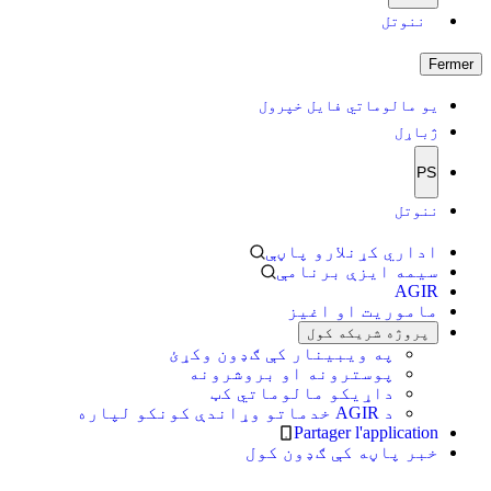
ننوتل
Fermer
یو مالوماتي فایل خپرول
ژباړل
PS
ننوتل
اداري کړنلارو پاڼې
سیمه ایزې برنامې
AGIR
ماموریت او اغیز
پروژه شریکه کول
په ویبینار کې ګډون وکړئ
پوسترونه او بروشرونه
داړیکو مالوماتي کټ
د AGIR خدماتو وړاندې کونکو لپاره
Partager l'application
خبر پاڼه کې ګډون کول