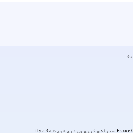
رئ
Espace 
...میاشي کیږي چې نوي شوي il y a 3 ans