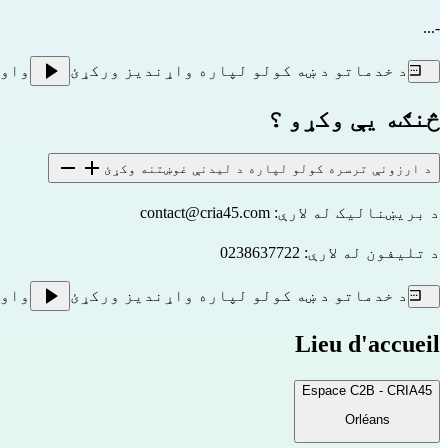
-...
د خدماتو د ښه کولو لپاره واړندیز ورکړئ
واو
څنګه یې وکړو ؟
د ارزونې ترسره کولو لپاره د لیدنې غوښتنه وکړئ
د بریښنالیک له لارې:
contact@cria45.com
د تلیفون له لارې: 0238637722
د خدماتو د ښه کولو لپاره واړندیز ورکړئ
واو
Lieu d'accueil
Espace C2B - CRIA45
Orléans