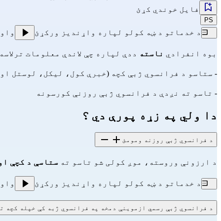
فایل خوندي کړئ
PS
د خدماتو د ښه کولو لپاره واړندیز ورکړئ
واو
بوه انفرادي
ناسته
ددې لپاره چې لاندې معلومات ترلاسه 
- ستاسو د فرانسوي ژبې کچه (خبرې کول، لیکل، لوستل او 
- تاسو ته نږدې د فرانسوي ژبې روزنې کورسونه
دا ولي په زړه پورې دي ؟
د فرانسوي ژبې روزنه ومومئ
د ارزونې وروسته، موږ کولی شو تاسو ته
ستاسې د کچې او
د خدماتو د ښه کولو لپاره واړندیز ورکړئ
واو
د فرانسوي ژبې رسمي ازموینې دمخه په فرانسوي ژبه کې خپله کچه ت