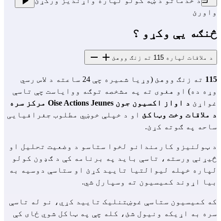
د خدماتو د ښه کولو لپاره واړندیز ورکړئ
واورئ
څنګه یې وکړو ؟
د ملاقات لپاره 115 ته زنګ ووهئ
115
ته زنګ ووهئ (وړیا شمیره چې 24 ساعته د لاس رسي
وړه ده) او هغوی ته په مشخصه توګه ووایاست چې تاسې
غواړئ
د اواز اکسیون جون Oise Actions Jeunes مرکز سره
د ملاقات وخت وټاکئ
او د خپلې خوښي مطلوب جغرافیایی
ساحه په ګوته کړئ.
د ټولنیزو کارمندانو لخوا ستاسو د وضعیت تحلیل او
څیړنې ورسته، تاسې باید په برنامه کې د ګډون کولو
لپاره خپله لیوالتیا تایید کړئ او ستاسې دوسیه به
بیا اړوند کمیسیون ته وسپارل شي.
که کمیسیون ستاسې غوښتنلیک تایید کړي، نو له تاسې
سره به اړیکه ونیول شئ، کله چې په ټاکل شوي ځای کې