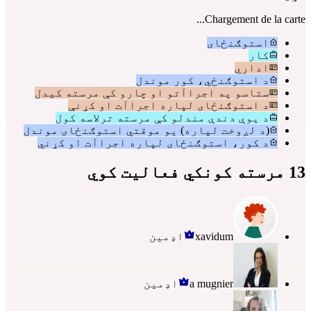
Chargement de la carte...
استوګنځای
کار
اداري
د استوګنځي، کور موندل
ستاسو په اجراآتو او چارو کې مرسته کیدل
د استوګنځای لپاره اجراآت او کړنې
د یوې دندې مندلو کې مرسته ترلاسه کول
(د لږوخت لپاره) یو موقتي استوګنځای موندل
د کور، استوګنځای لپاره اجراآت او کړني
13 مرسته کونکي فعالیت کوي
xavidum
اډمین
a mugnier
اډمین