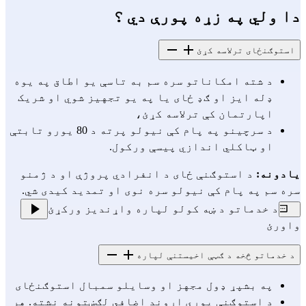
دا ولي په زړه پورې دي ؟
استوګنځای ترلاسه کړئ
د شته امکاناتو سره سم به تاسې یو اطاق په یوه
ډله ایز او ګډ ځای یا په یو تجهیز شوي او شریک
اپارتمان کې ترلاسه کړئ،
د سرچینو په پام کې نیولو پرته د 80 یورو تابتې
او ټاکلي اندازي پیسې ورکول.
یادونه:
د استوګنې ځای د انفرادي پروژې او د ژمنو
سره سم په پام کې نیولو سره نوی او تمدید کیدی شي.
د خدماتو د ښه کولو لپاره واړندیز ورکړئ
واورئ
د خدماتو څخه د ګټې اخیستنې لپاره
په بشپړ ډول مجهز او وسایلو سمبال استوګنځای
د استوګنې پورې اړوند اضافي لګښتونه نشته. هر