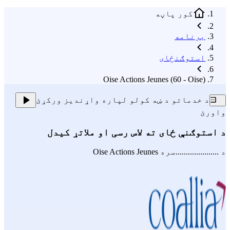
کور پاڼه
برنامه
استوګنځای
Oise Actions Jeunes (60 - Oise)
د خدماتو د ښه کولو لپاره واړندیز ورکړئ
واورئ
د استوګنې ځای ته لاس رسی او ملاتړ کیدل
د .....................سره
Oise Actions Jeunes