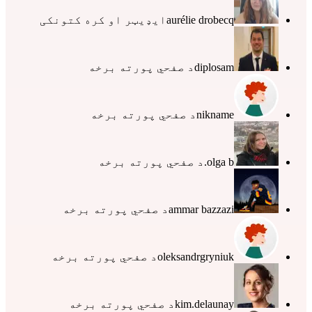
aurélie drobecq
ایډیټر او کره کتونکی
diplosam
د صفحي پورته برخه
nikname
د صفحي پورته برخه
olga b.
د صفحي پورته برخه
ammar bazzazi
د صفحي پورته برخه
oleksandrgryniuk
د صفحي پورته برخه
kim.delaunay
د صفحي پورته برخه