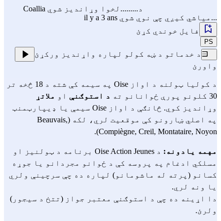
د.........لخوا وړاندیز شوي
Coallia
...میاشي کیږي چې نوي شوي il y a 3 ans
فایل خوندي کړئ
PS
د خدماتو د ښه کولو لپاره واړندیز ورکړئ
واورئ
د کولیا ټولنه د اواز Oise په سیمه کې شته د 18 څخه تر
30 کلونو پورې ځوانانو ته
د استوګنې
او
ملاتړ
وړاندیز کوي. څانګې د اواز Oise سیمې یا ډیپارټمنټ
په اصلي ښارونو کې موقعیت لري، لکه (Beauvais,
Compiègne, Creil, Montataire, Noyon).
مهمه یادونه:
د Oise Action Jeunes برنامه د ټولنیز او
مسلکي ادغام په پروسه کې د ځوانو مجردانو یا جوړه
کسانو (پرته له ماشومانو) لپاره ده چې سرچینې ولري
یا ونه لري.
دا اړینه ده چې د استوګنې معتبر جواز (تتخ د سیجور)
ولرئ.