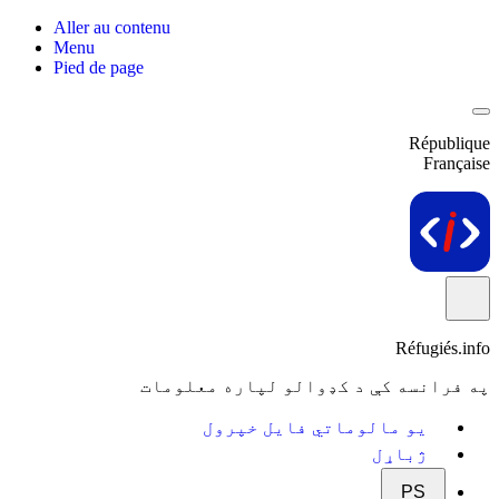
Aller au contenu
Menu
Pied de page
République
Française
Réfugiés.info
په فرانسه کې د کډوالو لپاره معلومات
یو مالوماتي فایل خپرول
ژباړل
PS