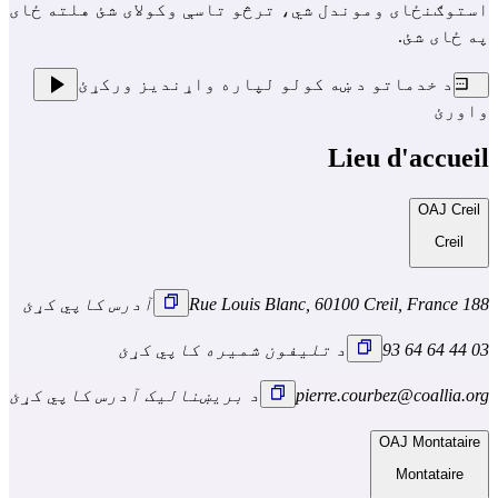
استوګنځای وموندل شي، ترڅو تاسې وکولای شئ هلته ځای
په ځای شئ.
د خدماتو د ښه کولو لپاره واړندیز ورکړئ
واورئ
Lieu d'accueil
OAJ Creil
Creil
188 Rue Louis Blanc, 60100 Creil, France
آدرس کاپي کړئ
03 44 64 64 93
د تلیفون شمیره کاپي کړئ
pierre.courbez@coallia.org
د بریښنالیک آدرس کاپي کړئ
OAJ Montataire
Montataire