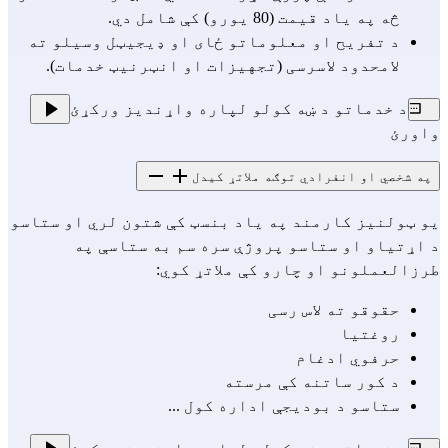
څه په یاد قیمت (80 یورو) کې شامل دي.
د تفریح او معلوماتو ځای او ډیجیټل وسیلو ته
لامحدود لاسرسی (تجهیزات او انټرنیټ خدمات).
د خدماتو د ښه کولو لپاره واړندیز ورکړئ
واورئ
په شخصي او انفرادي توګه ملاتړ کیدل
یو ټولنیز کارمند په یاد بنسټ کې شتون لري او ستاسو
د اړتیاو او ستاسو پروژې سره سم به ستاسې په
طرزالعملونو او چارو کې ملاتړ کوي:
حقوقو ته لاس رسی
روغتیا
حرفوي ادغام
د کور ساتنه کې مرسته
ستاسو د بودیجې اداره کول ...