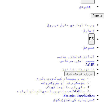
ننوتل
Fermer
یو مالوماتي فایل خپرول
ژباړل
PS
ننوتل
اداري کړنلارو پاڼې
سیمه ایزې برنامې
AGIR
ماموریت او اغیز
پروژه شریکه کول
په ویبینار کې ګډون وکړئ
پوسترونه او بروشرونه
داړیکو مالوماتي کټ
د AGIR خدماتو وړاندې کونکو لپاره
Partager l'application
خبر پاڼه کې ګډون کول