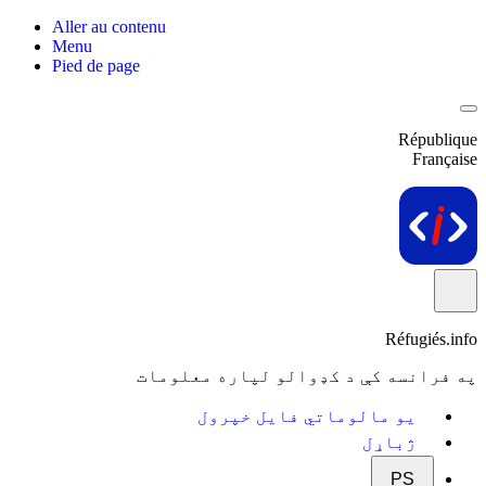
Aller au contenu
Menu
Pied de page
République
Française
Réfugiés.info
په فرانسه کې د کډوالو لپاره معلومات
یو مالوماتي فایل خپرول
ژباړل
PS