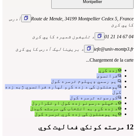
Montpellier
Route de Mende, 34199 Montpellier Cedex 5, France
آدرس
کاپي کړئ
04 67 14 21 01
د تلیفون شمیره کاپي کړئ
iefe@univ-montp3.fr
د بریښنالیک آدرس کاپي کړئ
Chargement de la carte...
زده کړې
فرانسوی
یو رسمي ډیپلوم ترسره کول
پوهنتون کې د زده کړو لپاره فرانسوي ژبه زده
کول
کورسونه ترسره کول
د خپلو درسونو زده کول او تکرارول
د زده کړو به انتخاب کې مرسته کیدل
په پوهنتون کې زده کړې ترسره کول
12 مرسته کونکي فعالیت کوي