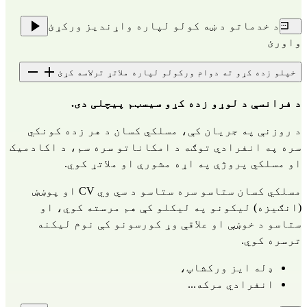
د خدماتو د ښه کولو لپاره واړندیز ورکړئ
واورئ
خپلو زده کړو ته دوام ورکولو لپاره ملاتړ ترلاسه کړئ
د فرانسې د لوړو زده کړو سیسټم پیچلی دی.
د روزنې په جریان کې، مسلکي کسان د هر زده کونکي
سره په انفرادي توګه د امکاناتو سره سم، د اکادمیک
او مسلکي پروژې په اړه مشورې او ملاتړ کوي.
مسلکي کسان ستاسو سره ستاسو د سي وي CV او پوښښ
(انګیزه) لیکونو په لیکلو کې هم مرسته کوي، او
ستاسو د خوښې او علاقې وړ کورسونو کې نوم لیکنه
ترسره کوي.
ډله ایز ورکشاپ،
انفرادي مرکه...