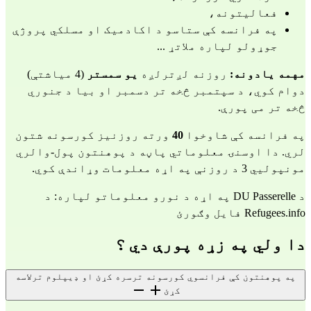
فعالیتونه،
په فرانسه کې ستاسو د اکادمیک او مسلکي پروژې
جوړولو لپاره ملاتړ ...
مهمه یادونه:
روزنه لږترلږه
یو
سمستر
(4 میاشتې)
دوام کوي، د سپتمبر څخه تر دسمبر او بیا د جنوري
څخه تر می پورې.
په فرانسه کې شاوخوا
40
ورته روزنیز کورسونه شتون
لري. دا اوسنۍ معلوماتي پاڼه د پوهنتون پول-والري
مونپولیي 3 د روزنې په اړه معلومات وړاندې کوي.
د DU Passerelle په اړه د نورو معلوماتو لپاره: د
Refugees.info فایل وګورئ
دا ولي په زړه پورې دي ؟
په پوهنتون کې فرانسوي کورسونه ترسره کړئ او ډیپلوم ترلاسه
کړئ