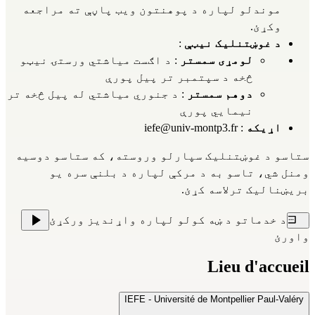
موندلو لپاره 
د پوهنتون ویب پاڼې ته
 مراجعه 
وکړئ.
د غوښتنلیک نیټې
 :
لومړی سمستر
 : د اګست میاشتي ورستۍ نیټو 
څخه د سپتمبر تر پیل پورې
دوهم سمستر
 : د جنوري میاشتي له پیل څخه تر 
نیمایي پورې
اړیکه
 : 
iefe@univ-montp3.fr
ستاسو د غوښتنلیک سپارلو وروسته، که ستاسو دوسیه 
ومنل شي، تاسو به د مرکې لپاره د بلنې سره یو 
بریښنالیک ترلاسه کړئ.
د خدماتو د ښه کولو لپاره واړندیز ورکړئ
واورئ
Lieu d'accueil
IEFE - Université de Montpellier Paul-Valéry