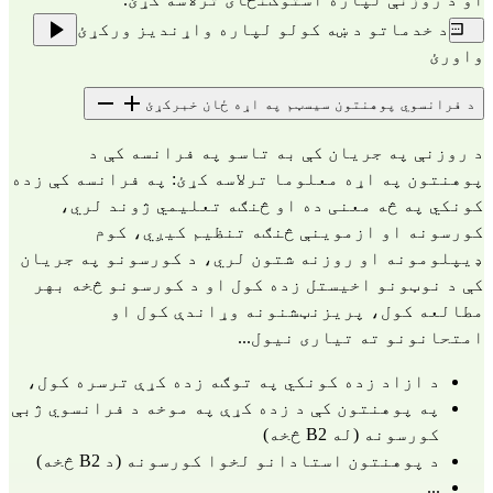
د خدماتو د ښه کولو لپاره واړندیز ورکړئ
واورئ
د فرانسوي پوهنتون سیسټم په اړه ځان خبرکړئ
د روزنې په جریان کې به تاسو په فرانسه کې د
پوهنتون په اړه معلوما ترلاسه کړئ: په فرانسه کې زده
کونکي په څه معنی ده او څنګه تعلیمي ژوند لري،
کورسونه او ازموینې څنګه تنظیم کیږي، کوم
ډیپلومونه او روزنه شتون لري، د کورسونو په جریان
کې د نوټونو اخیستل زده کول او د کورسونو څخه بهر
مطالعه کول، پریزنټشنونه وړاندې کول او
امتحانونو ته تیاری نیول...
د ازاد زده کونکي په توګه زده کړې ترسره کول،
په پوهنتون کې د زده کړې په موخه د فرانسوي ژبې
کورسونه (له B2 څخه)
د پوهنتون استادانو لخوا کورسونه (د B2 څخه)
...