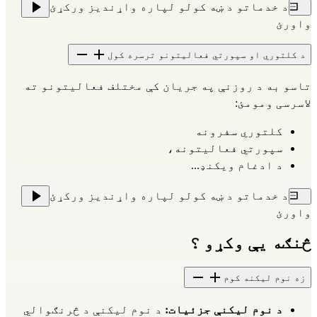
د خدماتو د ښه کولو لپاره واړندیز ورکړئ
واورئ
د کلتوري او سپورتي فعالیتونو ترسره کول
تاسو به د روزنې په جریان کې مختلف فعالیتونو ته
لاسرسی ومومئ:
کلتوري سفرونه
سپورتي فعالیتونه،
د ادغام ویکنډ...
د خدماتو د ښه کولو لپاره واړندیز ورکړئ
واورئ
څنګه یې وکړو ؟
زه نوم لیکنه کوم
د نوم لیکنې جزئیات:
 د نوم لیکنې د څرنګوالي 