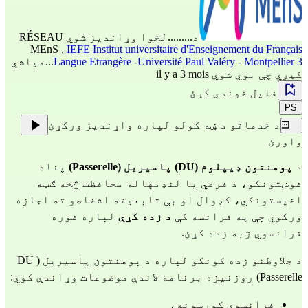
د.........لخوا وړاندیز شوي
RÉSEAU
MEnS
,
IEFE Institut universitaire d'Enseignement du Français
Langue Etrangère -Université Paul Valéry - Montpellier 3
...میاشي
کیږي چې نوي شوي il y a 3 mois
فایل خوندي کړئ
PS
د خدماتو د ښه کولو لپاره واړندیز ورکړئ
واورئ
د
پوهنتون ډیپلوم (DU) پاسیریل (Passerelle)
پناه
غوښتونکو، د فرعي یا لنډمهاله محافظت څخه ګټه
اخیستونکي، کډوال او بې تابعیته اشخاصو ته اجازه
ورکوي چې په فرانسه کې
د زده کړې
لپاره غوره
فرانسوي ژبه زده کړئ.
د جلاوطنو زده کونکو لپاره د پوهنتون پاسیریل ( DU
Passerelle) روزنیزه برنامه لاندې موضوعات وړاندې کوي:
فرانسوي کورسونه،