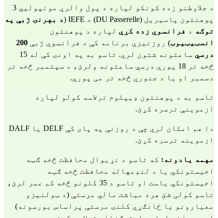
د جلاوطنو زده کونکو لپاره د پول والري مونپولیي 3
پوهنتون پاسیریل (DU Passerelle) د IEFE (
د بهرنۍ ژبې په
توګه
د
فرانسوي
زده کړې
لپاره د پوهنتون
انسټیټیوټ
) روزنیزې برنامه کې د فرانسوي ژبې
200
درسي
ساعتونه شتون لري. تاسو به په اونۍ کې له 15
څخه تر 18 پورې درسي ساعتونه ولرئ، د سپتمبر څخه تر
دسمبر او یا د جنوري څخه تر می پورې.
تاسو به د پوهنتون ډیپلوم ترلاسه کولو لپاره
ازموینې ترسره کړئ.
دا هم امکان لري چې د روزنې په پای کې DELF یا DALF
ازموینه ترسره کړئ.
مهمه یادونه:
که تاسو د نړیوال محافظت څخه ګټه
اخیستونکي یا د لنډمهاله محافظت څخه ګټه
اخیستونکي یاست او تاسو د 35 کلونو څخه کم عمر لرئ،
تاسو کولی شئ هره میاشت مالي مرستې (د ټولنیزو
معیارونو یا ځانګړي کلنۍ مرستې پراساس بورسونه)
او د روزنې لپاره استوګنځای ترلاسه کړئ.