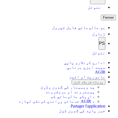
ننوتل
Fermer
یو مالوماتي فایل خپرول
ژباړل
PS
ننوتل
اداري کړنلارو پاڼې
سیمه ایزې برنامې
AGIR
ماموریت او اغیز
پروژه شریکه کول
په ویبینار کې ګډون وکړئ
پوسترونه او بروشرونه
داړیکو مالوماتي کټ
د AGIR خدماتو وړاندې کونکو لپاره
Partager l'application
خبر پاڼه کې ګډون کول