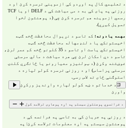
د تعلیمي کال په اوږدو کې ازموینې ترسره کړئ او د
روزنې په پای کې به د می میاشت کې د DELF او یا TCF
رسمي ازموینه هم ترسره کړئ چې (د پوهنتون لخوا
تمویل کیږي).
مهمه یادونه:
که تاسو د نړیوال محافظت څخه ګټه
اخیستونکي یا د لنډمهاله محافظت څخه ګټه
اخیستونکي یاست او تاسو د 35 کلونو څخه کم عمر لرئ،
تاسو د دې امکان لرئ چې هره میاشت د مالي مرستې
غوښتنه وکړئ (د ټولنیزو معیارونو یا ځانګړي کلنۍ
مرستې پراساس) او د روزنې ترسره کولو لپاره د
استوګنې ځای ته لاس رسی.
د خدماتو د ښه کولو لپاره واړندیز ورکړئ
واورئ
د فرانسوي پوهنتون سیستم په اړه پوهاوی ترلاسه کول
د روزنې په جریان کې به تاسې په فرانسه کې د
پوهنتون سیستم په اړه معلومات ترلاسه کړئ: په