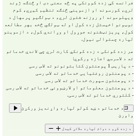
فرانسه کې زده کوونکی په څه معنی دی او څنګه ژوند
لري، کورسونه او ازموینې څنګه تنظیم کیږي، کوم
ډیپلومونه او روزنه شتون لري، د ټولګیو پرمهال د
نوټونو اخیستل زده کول او له ټولګي څخه بهر مطالعه
کول، پریزنټشنونه جوړول او وړاندې کول، د ازموینو
لپاره چمتوالی نیول.
هر زده کونکی د زده کونکي کارت لري چې لاندې خدماتو
ته د لاسرسي اجازه ورکوي:
- د پاریس 1 پوهنتون کتابتونونو ته لاس رسی
- د پوهنتون روغتیایی خدماتو ته لاس رسی
- د پوهنتون سپورت خدماتو ته لاس رسی
- د پوهنتون معلوماتو او لارښوونې خدماتو ته لاس رسی
- کلتورې خدماتو ته لاس رسی.
د خدماتو د ښه کولو لپاره واړندیز ورکړئ
واورئ
د زده کړو د دوام لپاره ملاتړ کیدل