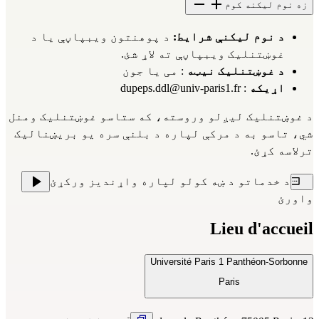
زه نوم لیکنه کوم
د نوم لیکنې شرایط:
د پوهنتون ویبپاڼې
یا د
غوښتنلیک ویبپاڼې
ته لاړ شئ.
د غوښتنلیک نیټه
: می یا جون
اړیکه
:
dupeps.ddl@univ-paris1.fr
د غوښتنلیک لیږلو وروسته، که ستاسو غوښتنلیک ومنل
شي، تاسو به د مرکې لپاره د بلنې سره یو بریښنالیک
ترلاسه کړئ.
د خدماتو د ښه کولو لپاره واړندیز ورکړئ
واورئ
Lieu d'accueil
Université Paris 1 Panthéon-Sorbonne
Paris