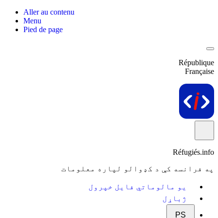
Aller au contenu
Menu
Pied de page
République
Française
Réfugiés.info
په فرانسه کې د کډوالو لپاره معلومات
یو مالوماتي فایل خپرول
ژباړل
PS