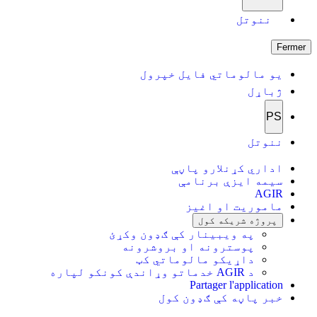
ننوتل
Fermer
یو مالوماتي فایل خپرول
ژباړل
PS
ننوتل
اداري کړنلارو پاڼې
سیمه ایزې برنامې
AGIR
ماموریت او اغیز
پروژه شریکه کول
په ویبینار کې ګډون وکړئ
پوسترونه او بروشرونه
داړیکو مالوماتي کټ
د AGIR خدماتو وړاندې کونکو لپاره
Partager l'application
خبر پاڼه کې ګډون کول