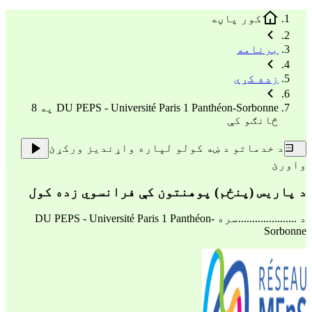
کور پاڼه
برنامه
زده کړې
DU PEPS - Université Paris 1 Panthéon-Sorbonne په 8
څانګو کې
د خدماتو د ښه کولو لپاره واړندیز ورکړئ
واورئ
د پاریس (پنځم) پوهنتون کې فرانسوي زده کول
د .....................سره
DU PEPS - Université Paris 1 Panthéon-
Sorbonne