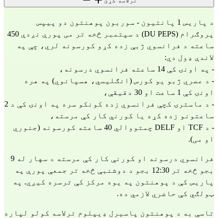
ترلاسه کړئ
د پاریس 1 پانتیون - سوربون پوهنتون دو پیپس
پروګرام (DU PEPS) د سپتمبر څخه تر می پورې نږدې 450
ساعته د فرانسوي ژبې زده کړو کورسونه لري، چې په
لاندې ډول دي:
- په اونۍ کې 14 ساعته فرانسوي درسونه،
- د عصري ژبو یو کورس (انګلیسي، هسپانوي) په هره
اونۍ کې 1 ساعت او 30 دقیقې،
- د ماسترۍ کچې فرانسوي زده کونکو سره په اونۍ کې د 2
ساعتونو زده کړه یا کورني کار کې مرسته،
- د TCF او DELF چمتووالي 40 ساعته کورسونه (جنوري
او می).
فرانسوي درسونه او کورنې کار کې مرسته د سهار له 9
بجو څخه تر 12:30 بجو د دوشنبې څخه تر جمعې پورې په
پاریس کې د پوهنتون په یوه مرکز کې ترسره کیږي. په
ټولګي کې حاضري لازمي ده.
تاسې به د پوهنتون پاسیرل ډیپلوم ترلاسه کولو لپاره