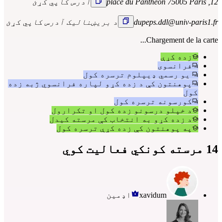
12, place du Panthéon 75005 Paris
آدرس کاپي کړئ
dupeps.ddl@univ-paris1.fr
د بریښنالیک آدرس کاپي کړئ
Chargement de la carte...
زده کړې
فرانسوی
یو رسمي ډیپلوم ترسره کول
پوهنتون کې د زده کړو لپاره فرانسوي ژبه زده
کول
کورسونه ترسره کول
د خپلو درسونو زده کول او تکرارول
د زده کړو به انتخاب کې مرسته کیدل
په پوهنتون کې زده کړې ترسره کول
14 مرسته کونکي فعالیت کوي
xavidum
اډمین