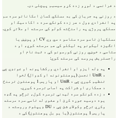
د فرانسې د لوړو زده کړو سیسټم پیچلی دی.
د روزنې په جریان کې به مسلکي کسان امکاناتو سره سم
په انفرادي ډول د هر زده کونکي سره د اکادمیک او
مسلکي پروژې په رامنځته کولو کې مرسته او ملاتړ کوي.
مسلکیان تاسو سره ستاسو د سي وي CV او پوښښ یا
انګیزه لیکونو په لیکلو کې هم مرسته کوي، او د
ستاسې د خوښي روزنې کورسونو کې د ثبت نام او
راجستریش پروسه کې مرسته کوي:
په ډله ایزو او انفرادي ورکشاپونه او غونډي چې
د UniR انجمن (پوهنتونونه او کډوال) لخوا
تنظیم کيږي چې د UniR او پاریس 1 پوهنتون ترمنځ
د همکاری او شراکت په اساس ترسره کیږي.
د زده کونکو سره لیدنې ترسره کول، ترڅو په ګډه
یوه دوسیه جوړه کړئ او هغوی له تاسې سره مرسته
وکړي ترڅو وکولای شئ چې د DU ډیپلوم وروسته د
پاریس 1 پوهنتون (یا یو بل پوهنتون) کې د