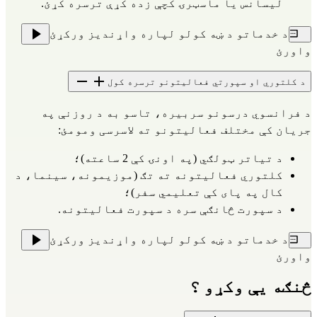
لیسانس یا ماسټرۍ کچې زده کړې ترسره کړئ.
د خدماتو د ښه کولو لپاره واړندیز ورکړئ
واورئ
د کلتوري او سپورتي فعالیتونو ترسره کول
د فرانسوي درسونو سربیره، تاسو به د روزنې په
جریان کې مختلف فعالیتونو ته لاسرسی ومومئ:
د تياتر ټولګي (په اونۍ کې 2 ساعته)؛
کلتوري فعالیتونه ته تګ (موزیمونه، سینما، د
کال په پای کې تعلیمي سفر)؛
د سپورت څانګې سره د سپورت فعالیتونه.
د خدماتو د ښه کولو لپاره واړندیز ورکړئ
واورئ
څنګه یې وکړو ؟