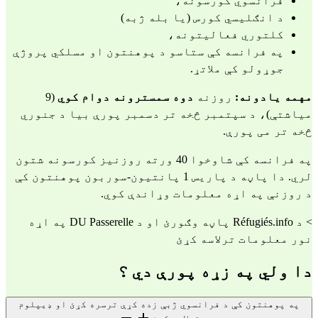
فرانسوي کورسونه،
د انګلیسي کورس (یا بله ژبه)
کلتوري فعالیتونه،
په فرانسه کې ستاسو د پوهنتون او مسلکي پروژې
جوړولو کې ملاتړ.
مهمه یادونه:
روزنه
دوه
سمسترونه دوام کوي
(9
میاشتې)، د سپتمبر څخه تر دسمبر پورې بیا د جنوري
څخه تر می پورې.
په فرانسه کې شاوخوا 40 ورته روزنیز کورسونه شتون
لري. دا پاڼه د پاریس 1 پانتیون-سوربون پوهنتون کې
د روزنې په اړه معلومات وړاندې کوي.
>
د Réfugiés.info پاڼه وګورئ
او
د DU Passerelle په اړه
نور معلومات ترلاسه کړئ
دا ولي په زړه پورې دي ؟
په پوهنتون کې د فرانسوي ژبې زده کړې ترسره کړئ او ډیپلوم