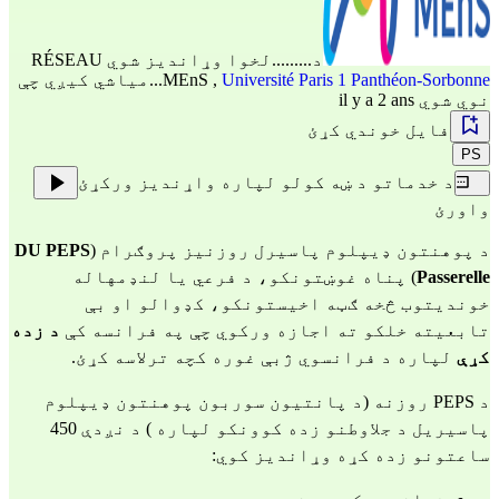
د.........لخوا وړاندیز شوي
RÉSEAU
Université Paris 1 Panthéon-Sorbonne
,
MEnS
...میاشي کیږي چې
نوي شوي il y a 2 ans
فایل خوندي کړئ
PS
د خدماتو د ښه کولو لپاره واړندیز ورکړئ
واورئ
د پوهنتون ډیپلوم پاسیرل روزنیز پروګرام (
DU PEPS
Passerelle
) پناه غوښتونکو، د فرعي یا لنډمهاله
خوندیتوب څخه ګټه اخیستونکو، کډوالو او بې
تابعیته خلکو ته اجازه ورکوي چې په فرانسه کې
د زده
کړې
لپاره د فرانسوي ژبې غوره کچه ترلاسه کړئ.
د PEPS روزنه (د پانتیون سوربون پوهنتون ډیپلوم
پاسیریل د جلاوطنو زده کوونکو لپاره ) د نږدې 450
ساعتونو زده کړه وړاندیز کوي: