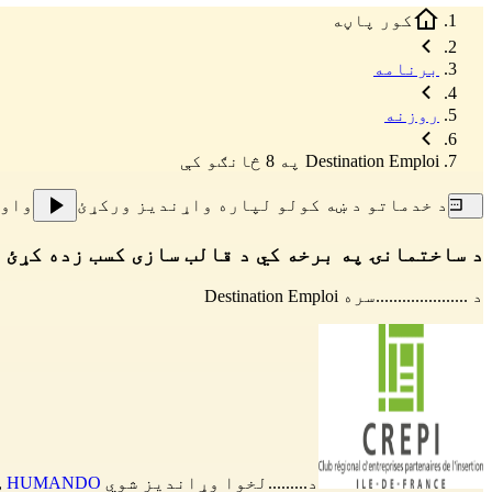
کور پاڼه
برنامه
روزنه
Destination Emploi په 8 څانګو کې
د خدماتو د ښه کولو لپاره واړندیز ورکړئ
واو
د ساختمانۍ په برخه کي د قالب سازی کسب زده کړئ 
د .....................سره
Destination Emploi
د.........لخوا وړاندیز شوي
HUMANDO
,