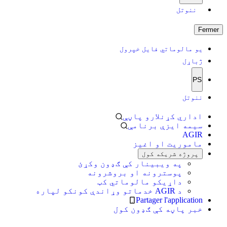
ننوتل
Fermer
یو مالوماتي فایل خپرول
ژباړل
PS
ننوتل
اداري کړنلارو پاڼې
سیمه ایزې برنامې
AGIR
ماموریت او اغیز
پروژه شریکه کول
په ویبینار کې ګډون وکړئ
پوسترونه او بروشرونه
داړیکو مالوماتي کټ
د AGIR خدماتو وړاندې کونکو لپاره
Partager l'application
خبر پاڼه کې ګډون کول