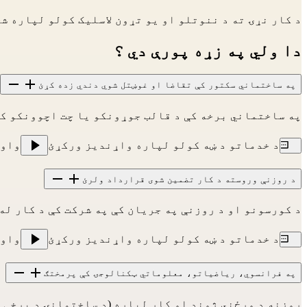
د کار نړۍ ته د ننوتلو او یو تړون لاسلیک کولو لپاره 
دا ولي په زړه پورې دي ؟
په ساختماني سکتور کې تقاضا او غوښتل شوي دندي زده کړئ
په ساختماني برخه کې د قالب جوړونکو یا چت اچوونکو کس
د خدماتو د ښه کولو لپاره واړندیز ورکړئ
واو
د روزنې وروسته د کار تضمین شوی قرارداد ولرئ
د کورسونو او د روزنې په جریان کې په شرکت کې د کار له 
د خدماتو د ښه کولو لپاره واړندیز ورکړئ
واو
په فرانسوي، ریاضياتو، معلوماتي ټکنالوجۍ کې پرمختګ
روزنه د ورځني ژوند او کار لپاره (د ساختمانۍ د برخی ا