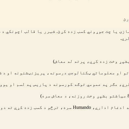
رئ
ازۍ یا چت جوړوني کسب زده کړئ. شټرر یا قالب اچونکي د
ري.
شپړ وخت زده کړي، پرته له معاش)
ري، مګر په عمومي توګه کورسونه د پاریس په لسم او یوول
د "کارمندانو د روزنې تړون" لاسلیک کول، د یو لنډمهاله ادغا