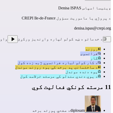
ډینیسا اسپاس Denisa ISPAS
د پروژې یا ماموریت مسؤول CREPI Ile-de-France
denisa.ispas@crepi.org
د خدماتو د ښه کولو لپاره واړندیز ورکړئ
واو
روزنه
فرانسوی
کار
د کار کولو لباره فرانسوې ژبه زده کول
د ساختمانۍ په برخه کې یوه روزنه موندل
یوه دنده موندل
د یوې دندې مندلو کې مرسته ترلاسه کول
11 مرسته کونکي فعالیت کوي
diplosam
د صفحي پورته برخه