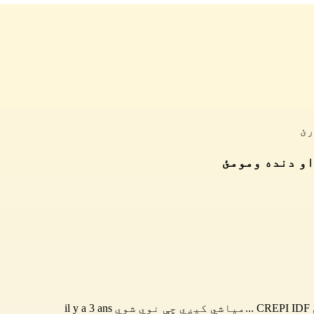
رئ
او دنده ومومئ
CREPI IDF
...میاشي کیږي چې نوي شوي il y a 3 ans