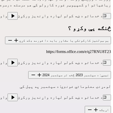
ریاضیاتو او کمپیوټر غوره کارولو کې هم مرسته درسره 
د خدماتو د ښه کولو لپاره واړندیز ورکړئ
واو
څنګه یې وکړو ؟
یو ټولنیز کارکونکی یا مشاور باید دا فورمه ډکه کړي
https://forms.office.com/e/q27RNU8T23
د خدماتو د ښه کولو لپاره واړندیز ورکړئ
واو
نیټې: د سپتمبر 2023 څخه تر سپتمبر 2024
لومړنۍ معلوماتي غونډې: د سپتمبر په پیل کې
د خدماتو د ښه کولو لپاره واړندیز ورکړئ
واو
اړیکه