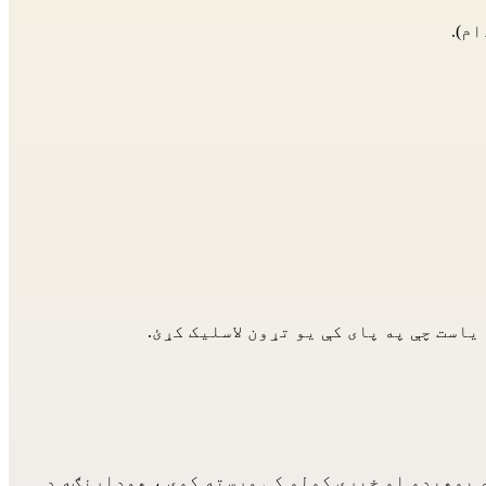
م).
یاست چې په پای کې یو تړون لاسلیک کړئ.
ه پوهیدو او خبرې کولو کې مرسته کوي ، همدارنګه د