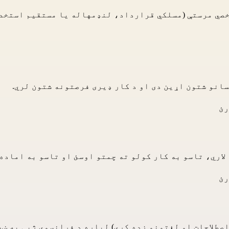
شخصي مرستې (مسلکي قرارداد، لنډمهاله یا مستقیم استخدا
انو شتون اړین دی او د کار ډیری فرصتونه شتون لري.
رئ
لاري، تاسو به کار کولو ته چمتو اوسئ او تاسو به اماده 
رئ
صطلاحات او لغتونو زده کړې) لپاره د فرانسوي ژبې په ښ