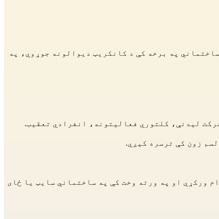
 ساختماني په برخه کې د کانکریټ دیوالونه جوړوي، په
سم زون کې ترسره کیږي.
م ادارې، Humando سره، ترڅو د کسب زده کړې ته دوام ورکړي او په ورته وخت کې په ساختماني سایټ یا ځای