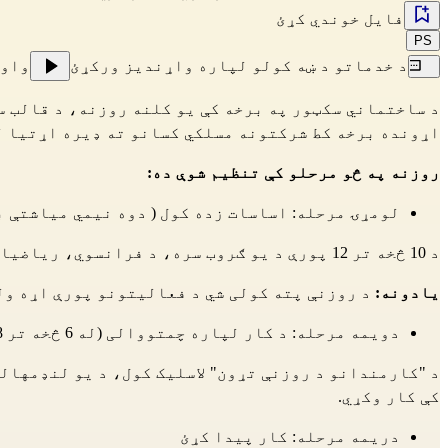
فایل خوندي کړئ
PS
د خدماتو د ښه کولو لپاره واړندیز ورکړئ
واو
د ساختماني سکټور په برخه کې یو کلنه روزنه، د قالب س
اړونده برخه کط شرکتونه مسلکي کسانو ته ډیره اړتیا ل
روزنه په څو مرحلو کې تنظیم شوې ده:
لومړۍ مرحله: اساسات زده کول ( دوه نیمي میاشتې ب
د 10 څخه تر 12 پورې د یو ګروب سره، د فرانسوي، ریاضياتو او معلوماتي ټکنالوجۍ درسونه، پریزنټشنونه او د شرکت لیدنې، کلتوري فعالیتونه، انفرادي تعقیب.
یادونه:
د روزنې پته کولی شي د فعالیتونو پورې اړه ول
دویمه مرحله: د کار لپاره چمتووالی (له 6 څخه تر 8 میاشتو بشپړ وخت روزنه، د معاش سره)
کې کار وکړي.
دریمه مرحله: کار پیدا کړئ