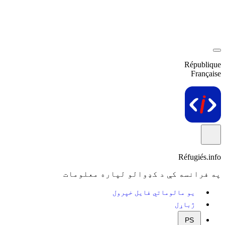
République
Française
Réfugiés.info
په فرانسه کې د کډوالو لپاره معلومات
یو مالوماتي فایل خپرول
ژباړل
PS