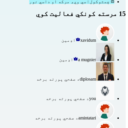
چمتوکول : سي وي، مرکه او داسي نور
15 مرسته کونکي فعالیت کوي
xavidum
اډمین
a mugnier
اډمین
diplosam
د صفحي پورته برخه
you
د صفحي پورته برخه
amintatari
د صفحي پورته برخه