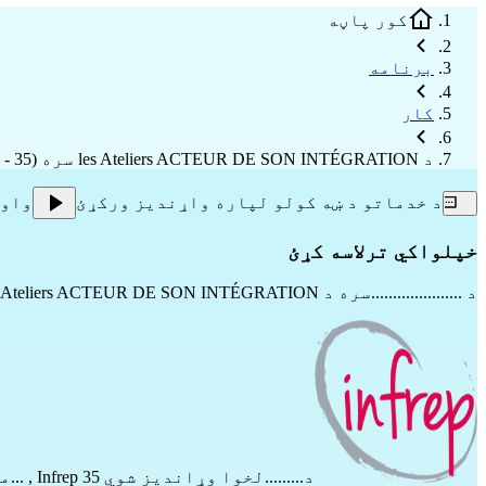
کور پاڼه
برنامه
کار
د les Ateliers ACTEUR DE SON INTÉGRATION سره (35 - Ille-et-Vilaine)
د خدماتو د ښه کولو لپاره واړندیز ورکړئ
واو
خپلواکي ترلاسه کړئ
د .....................سره
د les Ateliers ACTEUR DE SON INTÉGRATION سره
د.........لخوا وړاندیز شوي
Infrep 35
,
...می