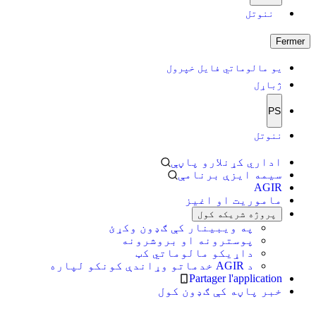
ننوتل
Fermer
یو مالوماتي فایل خپرول
ژباړل
PS
ننوتل
اداري کړنلارو پاڼې
سیمه ایزې برنامې
AGIR
ماموریت او اغیز
پروژه شریکه کول
په ویبینار کې ګډون وکړئ
پوسترونه او بروشرونه
داړیکو مالوماتي کټ
د AGIR خدماتو وړاندې کونکو لپاره
Partager l'application
خبر پاڼه کې ګډون کول