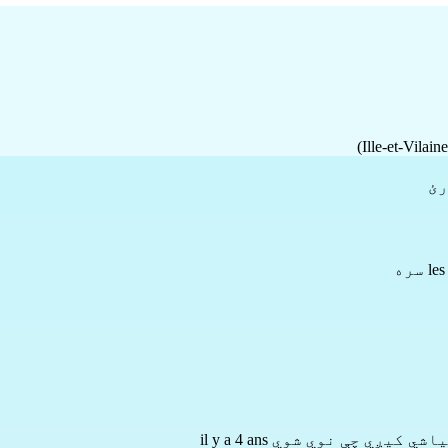
رئ
اشي کیږي چې نوي شوي il y a 4 ans