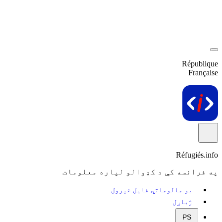
République
Française
Réfugiés.info
په فرانسه کې د کډوالو لپاره معلومات
یو مالوماتي فایل خپرول
ژباړل
PS