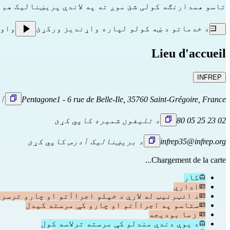
تاسو همدارنګه کولی شئ موږ ته په لاندې پریښنالیک هم 
د خدماتو د ښه کولو لپاره واړندیز ورکړئ
واو
Lieu d'accueil
INFREP
Pentagone1 - 6 rue de Belle-Ile, 35760 Saint-Grégoire, France
آد
02 23 25 05 80
د تلیفون شمیره کاپي کړئ
infrep35@infrep.org
د بریښنالیک آدرس کاپي کړئ
Chargement de la carte...
کار
اداري
د انټرنیټ له لارې د خپلو اجراآتو او چارو ترسره
ستاسو په اجراآتو او چارو کې مرسته کیدل
زما بودیجه
د یوې دندې مندلو کې مرسته ترلاسه کول