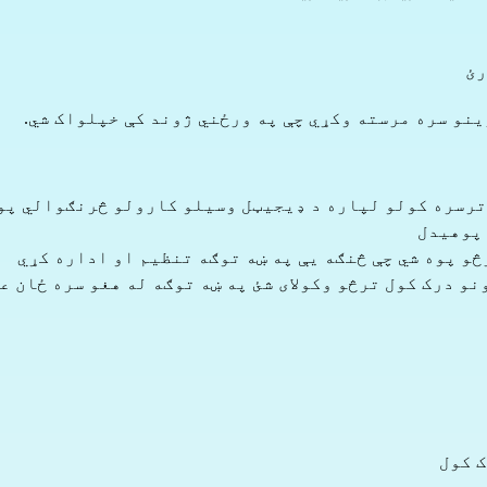
رئ
نو سره مرسته وکړي چې په ورځني ژوند کې خپلواک شي.
 ترسره کولو لپاره د ډیجیټل وسیلو کارولو څرنګوالي پو
 پوهیدل
څو پوه شي چې څنګه یې په ښه توګه تنظیم او اداره کړي
نو درک کول ترڅو وکولای شئ په ښه توګه له هغو سره ځان ع
ک کول