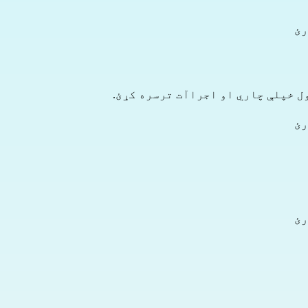
رئ
ل خپلې چاري او اجراآت ترسره کړئ.
رئ
رئ