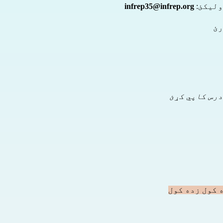
ولیکئ:
infrep35@infrep.org
رئ
رس کاپي کړئ
 کول زده کول