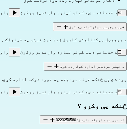
د کار موندلو لپاره زده کړه ترلاسه کول
د خدماتو د ښه کولو لپاره واړندیز ورکړئ
واو
خپل ډیجیټل مهارتونه ښه کړئ
د ډیجیټل ټیکنالوژۍ کارول زده کړئ ترڅو په خپلواک ډو
د خدماتو د ښه کولو لپاره واړندیز ورکړئ
واو
د خپلې بودیجې اداره کول زده کړئ
پوه شئ چې څنګه خپله بودیجه په غوره توګه اداره کړئ.
د خدماتو د ښه کولو لپاره واړندیز ورکړئ
واو
څنګه یې وکړو ؟
له موږ سره اړیکه ونیسئ: 0223250580