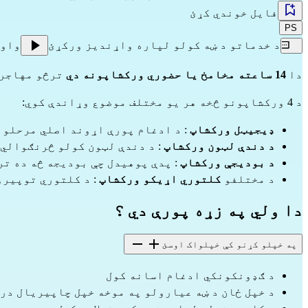
فایل خوندي کړئ
PS
د خدماتو د ښه کولو لپاره واړندیز ورکړئ
واو
دا
14 ساعته مخامخ یا حضوري ورکشاپونه دي
ترڅو مهاجری
د 4 ورکشاپونو څخه هر یو مختلف موضوع وړاندې کوي:
ډیجیټل ورکشاپ
: د ادغام پورې اړوند اصلي مرحلو
د دندې لټون ورکشاپ
: د دندې لټون کولو څرنګوالي
د بودیجې ورکشاپ
: پدې پوهیدل چې بودیجه څه ده تر
د مختلفو
کلتوري اړیکو ورکشاپ
: د کلتوري توپیرو
دا ولي په زړه پورې دي ؟
په خپلو کړنو کې خپلواک اوسئ
د ګډونکونکي ادغام اسانه کول
د خپل ځان د ښه عیارولو په موخه خپل چاپیریال در