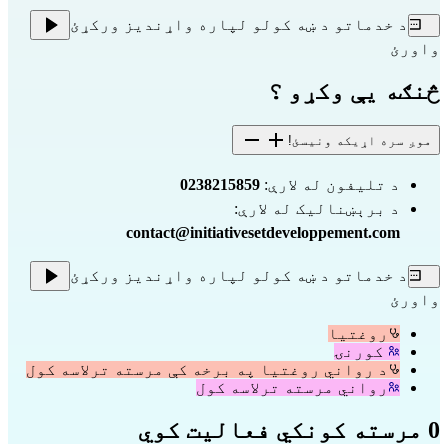
د خدماتو د ښه کولو لپاره واړندیز ورکړئ
واورئ
څنګه یې وکړو ؟
موږ سره اړیکه ونیسئ!
د تلیفون له لارې: 
0238215859
د برېښنالیک له لارې: 
contact@initiativesetdeveloppement.com
د خدماتو د ښه کولو لپاره واړندیز ورکړئ
واورئ
روغتیا
کورنۍ
د رواني روغتیا په برخه کې مرسته ترلاسه کول
رواني مرسته ترلاسه کول
0 مرسته کونکي فعالیت کوي