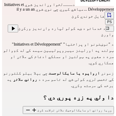
د.........لخوا وړاندیز شوي
Initiatives et
Développement
...میاشي کیږي چې نوي شوي il y a un an
فایل خوندي کړئ
PS
د خدماتو د ښه کولو لپاره واړندیز ورکړئ
واورئ
د "نوښتونو او پراختیا" "Initiatives et Développement"  
ټولنه په اورلینز میټروپولیټین سیمه کې له کډوالو 
سره د هغوی په ټولنیز او مسلکي ادغام کې ملاتړ او 
همکاري کوي.
زمونږ 
ارواپوه یا سایکالوجست
 چې بېلا بیلو کلتورنو 
کې تخصص لري، کولی شي له تاسو سره د 
رواني ملاتړ 
په 
برخه کې مرسته وکړي.
دا ولي په زړه پورې دي ؟
وړیا رواني او سایکالوجیک ملاتړ ترلاسه کړئ