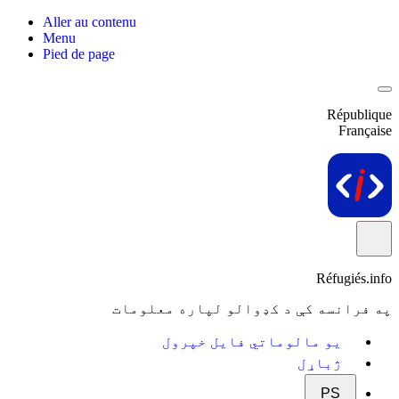
Aller au contenu
Menu
Pied de page
République
Française
Réfugiés.info
په فرانسه کې د کډوالو لپاره معلومات
یو مالوماتي فایل خپرول
ژباړل
PS