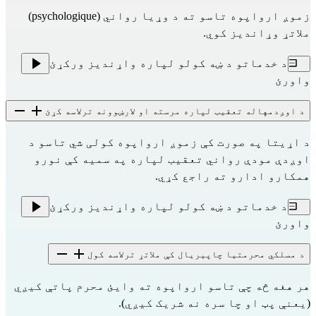
زموږ ارواپوه تاسو ته د وړیا رواني (psychologique)
ملاتړ وړاندیز کوي.
د خدماتو د ښه کولو لپاره واړندیز ورکړئ
واورئ
د اوږدمهاله تعقیب لپاره مرسته او لارښوونه ترلاسه کړئ
د اړیتا په صورت کې زموږ ارواپوه کولی شي تاسو د 
اوږدې مودې رواني تعقیب لپاره په سمیه کې نورو 
همکارو ادارو ته راجع کړي.
د خدماتو د ښه کولو لپاره واړندیز ورکړئ
واورئ
د مسلکي محرمتیا چاپیریال کې ملاتړ ترلاسه کول
هر هغه څه چې تاسو ارواپوه ته وایئ محرم پاتې کیږي 
(یعنې پټ او چا سره نه شریک کیږي).