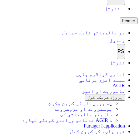
ننوتل
Fermer
یو مالوماتي فایل خپرول
ژباړل
PS
ننوتل
اداري کړنلارو پاڼې
سیمه ایزې برنامې
AGIR
ماموریت او اغیز
پروژه شریکه کول
په ویبینار کې ګډون وکړئ
پوسترونه او بروشرونه
داړیکو مالوماتي کټ
د AGIR خدماتو وړاندې کونکو لپاره
Partager l'application
خبر پاڼه کې ګډون کول