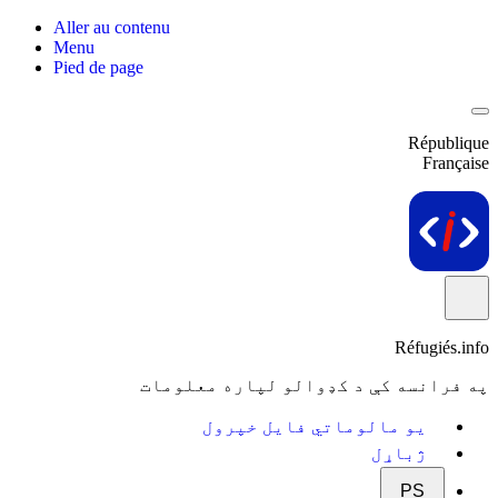
Aller au contenu
Menu
Pied de page
République
Française
Réfugiés.info
په فرانسه کې د کډوالو لپاره معلومات
یو مالوماتي فایل خپرول
ژباړل
PS