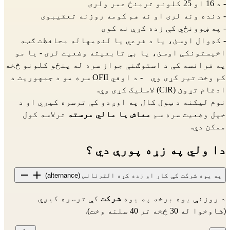
- د 16 او 25 کلونو ترمنځ عمر ولری
- دنده ونه لری او نه هم کومه روزنه تعقیبوی
- په ښوونځي کې زده کړې نه کوی
- کډوال اوسئ، یا د فرعي یا لنډمهاله محافظت ګټه 
اخیستونکی اوسئ، یا بې تابعیته وضعیت لری - یا مو 
په فرانسه کې د استوګنې جواز سره له پنځو کلونو څخه 
کم وخت تیر کړی وي    - د اوفي OFII سره مو د جمهوريت د 
ادغام تړون (CIR) لاسلیک کړی وي.
نوم لیکنه د ټول کال په اوږدو کې ترسره کیږي او د 
خپل وضعیت سره سم 
معاش یا مالي مرسته
 ترلاسه کول 
ممکن دي.
دا ولي په زړه پورې دي ؟
په یوه شرکت کې کار او زده کړه الترنانس (alternance)
د روزنې یوه برخه په یوه 
شرکت
 کې ترسره کیږي 
(شاوخوا له 30 څخه تر 40 سلنه وخت).