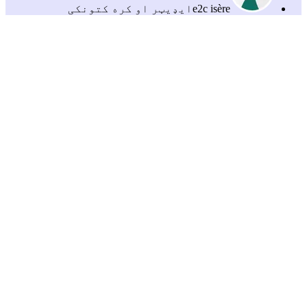
e2c isère
ایډیټر او کره کتونکی