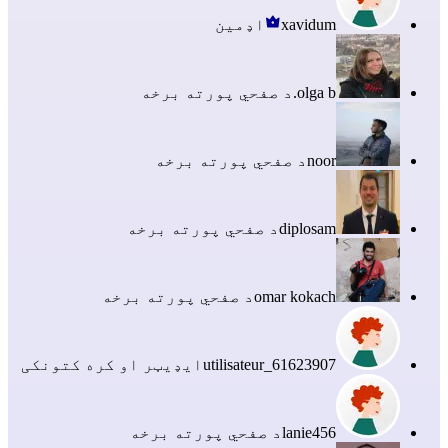
xavidum
اډمین
olga b.
د صفحي پورته برخه
noor
د صفحي پورته برخه
diplosam
د صفحي پورته برخه
omar kokach
د صفحي پورته برخه
utilisateur_61623907
ایډیټر او کره کتونکی
lanie456
د صفحي پورته برخه