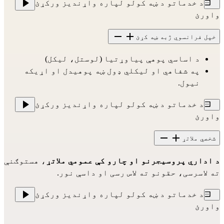
د خدماتو د ښه کولو لپاره واړندیز ورکړئ
واورئ
خپل فرانسوي ژبه ښه کړئ
د اساسي پوهې پیاوړتیا (لوستل، لیکل)
په شفاهي او لیکلي ډول ښه پوهیدل او اړیکه 
نیول.
د خدماتو د ښه کولو لپاره واړندیز ورکړئ
واورئ
شخصي ملاتړ
د اداري پروسیجرنو او چارو کې عمومي ملاتړ
، هستوګنې 
ته لاسرسی، حقونو ته لاس رسی او داسې نور.
د خدماتو د ښه کولو لپاره واړندیز ورکړئ
واورئ