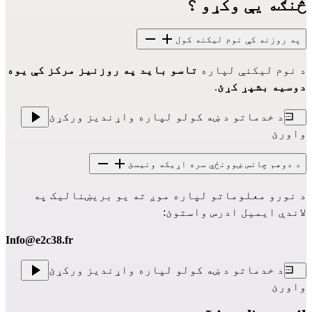
څنګه یې وکړو ؟
په روزنه کې نوم لیکنه کول
د نوم لیکنې لپاره
 تاسو باید په روزنیز مرکز کې یوه 
دوسیه بشپړ کړئ
.
د خدماتو د ښه کولو لپاره واړندیز ورکړئ
واورئ
د دوهم چانس ښوونځي سره اړیکه ونیسئ
د نورو معلوماتو لپاره موږ ته یو بریښنالیک په 
لاندې ایمیل ادرس واستوئ:
Info@e2c38.fr
د خدماتو د ښه کولو لپاره واړندیز ورکړئ
واورئ