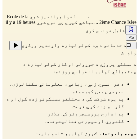
د.........لخوا وړاندیز شوي
Ecole de la
2ème Chance Isère
...میاشي کیږي چې نوي شوي il y a 19 heures
فایل خوندي کړئ
PS
د خدماتو د ښه کولو لپاره واړندیز ورکړئ
واورئ
د مسلکي پروژې د جوړولو او کار کولو لپاره د 
چمتووالي لپاره انفرادي روزنه:
د فرانسوي ژبې، ریاضي، معلوماتي ټکنالوژۍ، 
عمومي پوهې کورسونه
په یوه شرکت کې د مختلفو مسلکونو زده کول او د 
کار او زده کړې فرصت
په اداري پروسیجرونو کې ملاتړ
کلتوري او سپورتي فعالیتونه...
مهمه یادونه: 
د ګډون لپاره، تاسو باید: