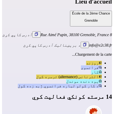
Lieu d'accueil
École de la 2ème Chance
Grenoble
8 Rue Aimé Pupin, 38100 Grenoble, France
آدرس کاپي کړئ
info@e2c38.fr
د بریښنالیک آدرس کاپي کړئ
Chargement de la carte...
روزنه
فرانسوی
کار
الترنانس (alternance) ترسره کول
یوه دنده موندل
د کار کولو لباره فرانسوې ژبه زده کول
14 مرسته کونکي فعالیت کوي