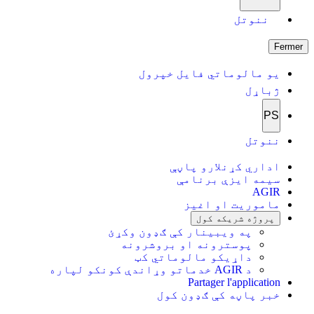
ننوتل
Fermer
یو مالوماتي فایل خپرول
ژباړل
PS
ننوتل
اداري کړنلارو پاڼې
سیمه ایزې برنامې
AGIR
ماموریت او اغیز
پروژه شریکه کول
په ویبینار کې ګډون وکړئ
پوسترونه او بروشرونه
داړیکو مالوماتي کټ
د AGIR خدماتو وړاندې کونکو لپاره
Partager l'application
خبر پاڼه کې ګډون کول