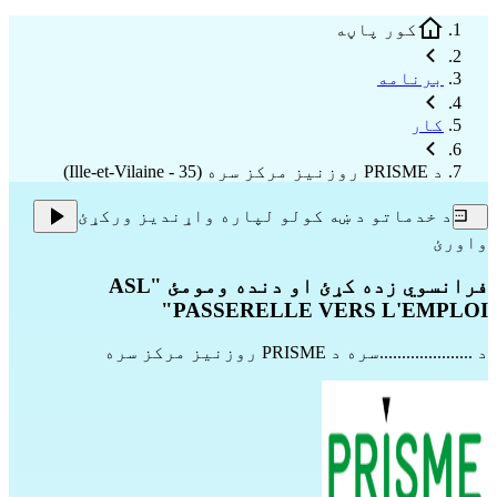
کور پاڼه
برنامه
کار
د PRISME روزنیز مرکز سره (35 - Ille-et-Vilaine)
د خدماتو د ښه کولو لپاره واړندیز ورکړئ
واورئ
فرانسوي زده کړئ او دنده ومومئ "ASL
PASSERELLE VERS L'EMPLOI"
د .....................سره
د PRISME روزنیز مرکز سره