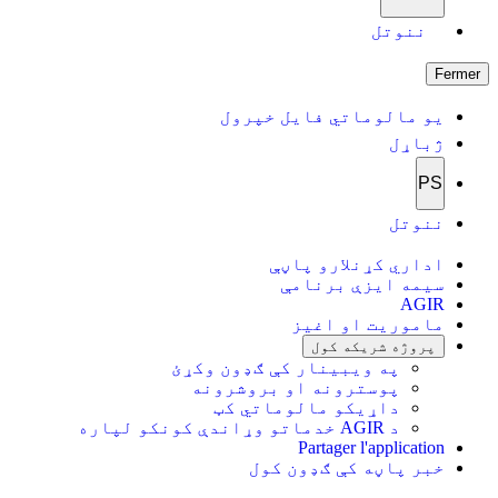
ننوتل
Fermer
یو مالوماتي فایل خپرول
ژباړل
PS
ننوتل
اداري کړنلارو پاڼې
سیمه ایزې برنامې
AGIR
ماموریت او اغیز
پروژه شریکه کول
په ویبینار کې ګډون وکړئ
پوسترونه او بروشرونه
داړیکو مالوماتي کټ
د AGIR خدماتو وړاندې کونکو لپاره
Partager l'application
خبر پاڼه کې ګډون کول