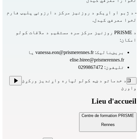
لخوا را معرفي کیدل
- د ژبو او اړیکو د روزنیز مرکز د ارزونې پلیټ فارم
لخوا معرفي کیدل.
د PRISME روزنیز مرکز سره مستقیم د ملاقات کولو
امکان:
بریښنالیک:
vanessa.eon@prismerennes.fr
یا
elise.biree@prismerennes.fr
تلیفون: 0299867472
د خدماتو د ښه کولو لپاره واړندیز ورکړئ
واورئ
Lieu d'accueil
Centre de formation PRISME
Rennes