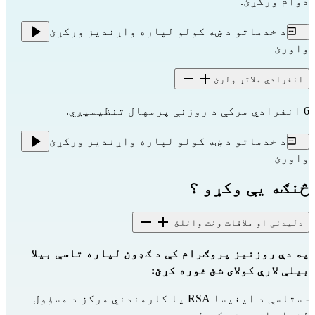
دوام ورکړئ.
د خدماتو د ښه کولو لپاره واړندیز ورکړئ
واورئ
انفرادي ملاتړ ولرئ
6 انفرادي مرکې د روزنې پرمهال تنظیمیږي.
د خدماتو د ښه کولو لپاره واړندیز ورکړئ
واورئ
څنګه یې وکړو ؟
دلیدنی او ملاقات وخت واخلئ
په دې روزنیز پروګرام کې د ګډون لپاره تاسې بیلا
بيلې لارې کولای شئ غوره کړئ:
- ستاسې د ایغیسا RSA یا کارمندني مرکز د مسؤول