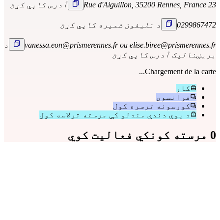
23 Rue d'Aiguillon, 35200 Rennes, France
آدرس کاپي کړئ
0299867472
د تلیفون شمیره کاپي کړئ
vanessa.eon@prismerennes.fr ou elise.biree@prismerennes.fr
د
بریښنالیک آدرس کاپي کړئ
Chargement de la carte...
کار
فرانسوی
کورسونه ترسره کول
د یوې دندې مندلو کې مرسته ترلاسه کول
0 مرسته کونکي فعالیت کوي