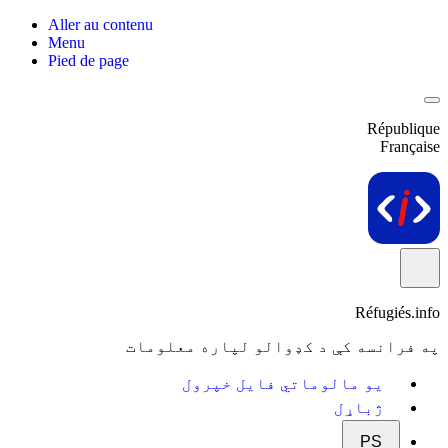
Aller au contenu
Menu
Pied de page
République
Française
Réfugiés.info
په فرانسه کې د کډوالو لپاره معلومات
یو مالوماتي فایل خپرول
ژباړل
PS