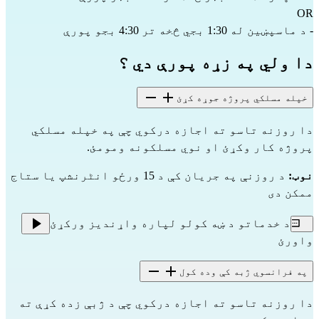
OR
- د ماسپښین له 1:30 بجي څخه تر 4:30 بجو پورې
دا ولي په زړه پورې دي ؟
خپله مسلکي پروژه جوړه کړئ
دا روزنه تاسو ته اجازه درکوي چې په خپله مسلکي
پروژه کار وکړئ او نوي مسلکونه ومومئ.
نوټ:
د روزنې په جریان کې د 15 ورځو انٹرنشپ یا ستاج
ممکن دی
د خدماتو د ښه کولو لپاره واړندیز ورکړئ
واورئ
په فرانسوي ژبه کې وده کول
دا روزنه تاسو ته اجازه درکوي چې د ژبې زده کړې ته