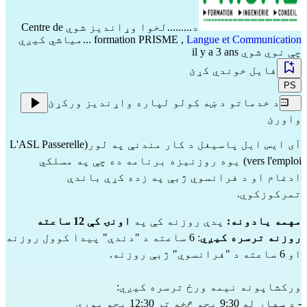
د.........لخوا وړاندیز شوي
Centre de
Langue et Communication
,
formation PRISME
...میاشي کیږي
چې نوي شوي il y a 3 ans
فایل خوندي کړئ
PS
د خدماتو د ښه کولو لپاره واړندیز ورکړئ
واورئ
آی ایس ایل پاسیغل د کار مندنې په لور(L'ASL Passerelle
vers l'emploi) یوه روزنیزه برنامه ده چې په مسلکي
ادغام او د فرانسوي ژبې په زده کړې باندې
تمرکوزکوي.
مهمه یادونه:
پدې روزنه کې په
اونۍ کې 12 ساعته
روزنه ترسره کیږي
: 6 ساعته د "دندې" پیدا کوول روزنه
او 6 ساعته د "فرانسوي" ژبې روزنه.
ورکشاپونه نیمه ورځ ترسره کیږي:
- د سهار له 9:30 بجو څخه تر 12:30 بجو پورې