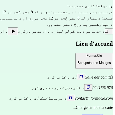
یادونه:
 کاري وختونه:
دوشنبه، سې شنبه او پنجشنبه: سهار له 8 بجو څخه تر 12 بجو او ماسپښین له 2 بجو څخه تر 5 بجو پورې.
جمعه: د سهار له 8 بجو څخه تر 12 بجو پورې او د ماسپښین له 2 بجو څخه تر 4:30 بجو پورې.
د چهارشنبې په ورځ دفتر بند وي.
د خدماتو د ښه کولو لپاره واړندیز ورکړئ
واو
Lieu d'accueil
Forma.Clé
Beaupréau-en-Mauges
Salle des comités
آدرس کاپي کړئ
0241561970
د تلیفون شمیره کاپي کړئ
contact@formacle.com
د بریښنالیک آدرس کاپي کړئ
Chargement de la carte...