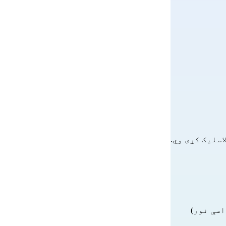
اسې نور)