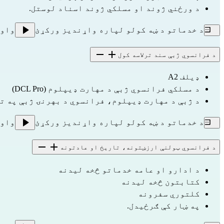
د ورځني ژوند او مسلکي ژوند اسناد لوستل.
د خدماتو د ښه کولو لپاره واړندیز ورکړئ
واو
د فرانسوي ژبې سند ترلاسه کول
ډیلف A2
د مسلکي فرانسوي ژبې د مهارت ډیپلوم (DCL Pro)
د ژبې د مهارت ډیپلوم، فرانسوي د بهرنۍ ژبې په توګه ( FLE
د خدماتو د ښه کولو لپاره واړندیز ورکړئ
واو
د فرانسوي ټولنې ارزښتونه، تاریخ او عادتونه
د ادارو او عامه خدماتو څخه لیدنه
کتابتون څخه لیدنه
کلتوري سفرونه
په ښار کې ګرځیدل.