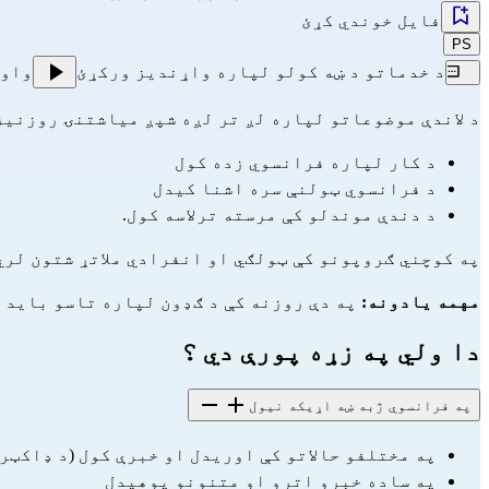
فایل خوندي کړئ
PS
د خدماتو د ښه کولو لپاره واړندیز ورکړئ
واو
د لاندې موضوعاتو لپاره لږ تر لږه شپږ میاشتنۍ روزنیز
د کار لپاره فرانسوي زده کول
د فرانسوي ټولنې سره اشنا کیدل
د دندې موندلو کې مرسته ترلاسه کول.
په کوچني ګروپونو کې ټولګي او انفرادي ملاتړ شتون لري
مهمه یادونه:
 په دې روزنه کې د ګډون لپاره تاسو باید د جمهوریت د ادغام تړون (CIR)
دا ولي په زړه پورې دي ؟
په فرانسوي ژبه ښه اړیکه نیول
په مختلفو حالاتو کې اوریدل او خبرې کول (د ډاکټر
په ساده خبرو اترو او متنونو پوهیدل