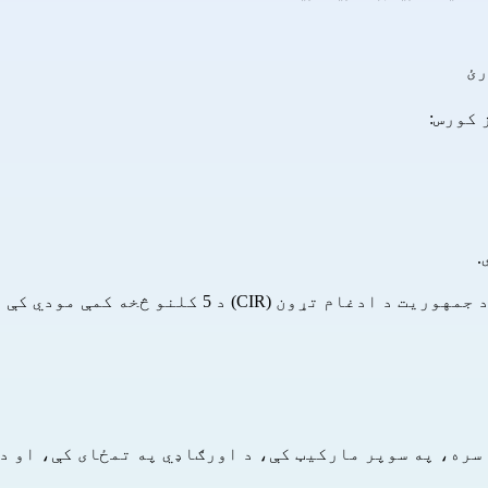
رئ
 کورس:
.
 د 5 کلنو څخه کمې مودي کې لاسلیک کړی وي.
 سره، په سوپر مارکیټ کې، د اورګاډي په تمځای کې، او د