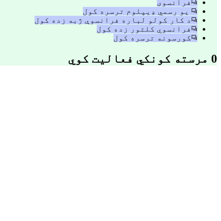
فرانسوی
یو رسمي ډیپلوم ترسره کول
د کار کولو لباره فرانسوې ژبه زده کول
فرانسوي کلتور زده کول
کورسونه ترسره کول
0 مرسته کونکي فعالیت کوي