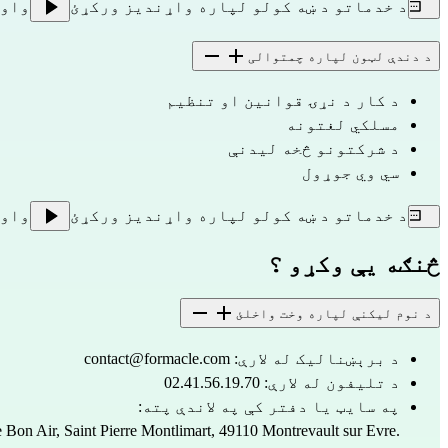
د خدماتو د ښه کولو لپاره واړندیز ورکړئ
واو
د دندې لټون لپاره چمتوالی
د کار د نړۍ قوانین او تنظیم
مسلکي لغتونه
د شرکتونو څخه لیدنې
سي وي جوړول
د خدماتو د ښه کولو لپاره واړندیز ورکړئ
واو
څنګه یې وکړو ؟
د نوم لیکنې لپاره وخت واخلئ
د برېښنالیک له لارې: 
contact@formacle.com
د تلیفون له لارې: 02.41.56.19.70
په سایټ یا دفتر کې په لاندې پته: 
 Bon Air, Saint Pierre Montlimart, 49110 Montrevault sur Evre.