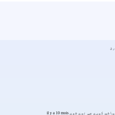
رئ
اشي کیږي چې نوي شوي il y a 10 mois