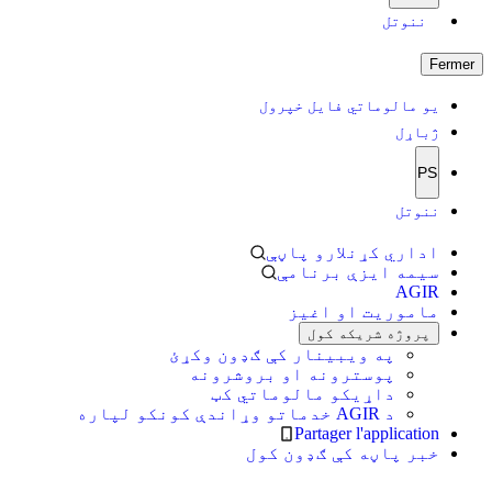
ننوتل
Fermer
یو مالوماتي فایل خپرول
ژباړل
PS
ننوتل
اداري کړنلارو پاڼې
سیمه ایزې برنامې
AGIR
ماموریت او اغیز
پروژه شریکه کول
په ویبینار کې ګډون وکړئ
پوسترونه او بروشرونه
داړیکو مالوماتي کټ
د AGIR خدماتو وړاندې کونکو لپاره
Partager l'application
خبر پاڼه کې ګډون کول