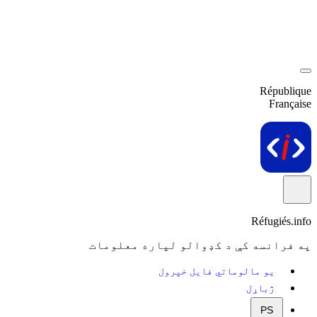
République
Française
Réfugiés.info
په فرانسه کې د کډوالو لپاره معلومات
یو مالوماتي فایل خپرول
ژباړل
PS