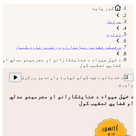
کور پاڼه
مراحل
اداري
د خپلو حقونو پیژندل او ورته درناوۍ کیدل
د خپل هیواد د جنایتکارانو او مجرمینو عدلي او
قضايي تعقیب کول
د خدماتو د ښه کولو لپاره واړندیز ورکړئ
واورئ
د خپل هیواد د جنایتکارانو او مجرمینو عدلي
او قضايي تعقیب کول