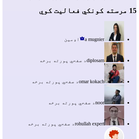
15 مرسته کونکي فعالیت کوي
a mugnier
اډمین
diplosam
د صفحي پورته برخه
omar kokach
د صفحي پورته برخه
noor
د صفحي پورته برخه
rohullah expert
د صفحي پورته برخه