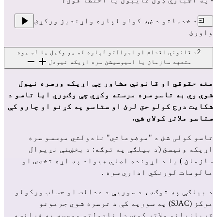
د خدماتو د ښه کولو لپاره واړندیز ورکړئ
واورئ
2
د قانوني اقدام او اجراآتو لپاره له یو وکیل یا له یوه
متعهد سازمان یا اسیوسیشن سره اړیکه نیودل
هغه حقوقي او قانوني مشاور چې اړیکه ورسره نیول
شوې وي به تاسو سره مرسته وکړي چې وګوري ایا تاسو د
شکایت درج کولو حق لرئ او ستاسو په کړنو او چارو کې
ستاسو ملاتړ کولای شي.
تاسو کولی شئ د "موضوعاتي" نادولتي موسسو سره
اړیکه ونیسئ (د بیلګې په توګه:
د بخښنې نړیوال
سازمان
) یا د اړونده اصلي هیواد په اړه تخصص او
مالومات لورنکي اداري سره .
د بیلګې په توګه، د
سوریې د عدالت او حساب ورکولو
مرکز (SJAC)
په سوریه کې د ترسره شوي جرمونو
قربانیانو ملاتړ کوي. دا نادولتي موسسه په فرانسه