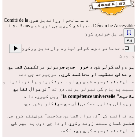
د.........لخوا وړاندیز شوي
Comité de la
Démarche Accessible
...میاشي کیږي چې نوي شوي il y a 3 ans
فایل خوندي کړئ
PS
د خدماتو د ښه کولو لپاره واړندیز ورکړئ
واورئ
یو دولت کولی شي د خورا جدي جرمونو مرتکبین قضايي
او عدلي تعقیب او محاکمه کړي
، هرچیرته چې دغه
جنایتونه ترسره شوي وي او د مرتکبینو یا قربانیانو
مليت په پام کې نیولو پرته. دې ته
"نړیوال قضايي
صلاحیت" la compétence universelle"
ویل کیږي
.
دا د
نړیوالې جنایی محکمې (آی سي سي) کار بشپړوي.
په فرانسه کې "نړیوال قضايي صلاحیت" غوښتنه کوي چې
شکمن کسان هلته ژوند وکړي او دا چې دوی په بهر کې
جنایتونه ترسره کړې وي، لکه: