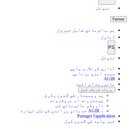
ننوتل
Fermer
یو مالوماتي فایل خپرول
ژباړل
PS
ننوتل
اداري کړنلارو پاڼې
سیمه ایزې برنامې
AGIR
ماموریت او اغیز
پروژه شریکه کول
په ویبینار کې ګډون وکړئ
پوسترونه او بروشرونه
داړیکو مالوماتي کټ
د AGIR خدماتو وړاندې کونکو لپاره
Partager l'application
خبر پاڼه کې ګډون کول