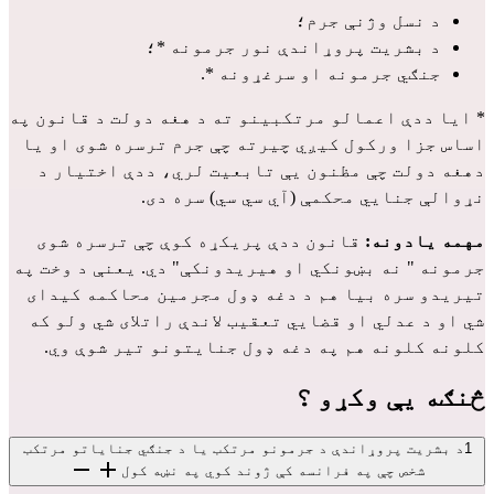
د نسل وژنې جرم؛
د بشریت پروړاندې نور جرمونه *؛
جنګي جرمونه او سرغړونه *.
* ایا ددې اعمالو مرتکبینو ته د هغه دولت د قانون په
اساس جزا ورکول کیږي چیرته چې جرم ترسره شوی او یا
دهغه دولت چې مظنون یې تابعیت لري، ددې اختیار د
نړوالې جنایي محکمې (آي سي سي) سره دی.
مهمه یادونه:
قانون ددې پریکړه کوې چې ترسره شوی
جرمونه " نه بښونکي او هیریدونکې" دي. یعنې د وخت په
تیریدو سره بیا هم د دغه ډول مجرمین محاکمه کیدای
شي او د عدلي او قضایي تعقیب لاندې راتلای شي ولو که
کلونه کلونه هم په دغه ډول جنایتونو تیر شوې وي.
څنګه یې وکړو ؟
1
د بشریت پروړاندې د جرمونو مرتکب یا د جنګي جنایاتو مرتکب
شخص چې په فرانسه کې ژوند کوي په نښه کول