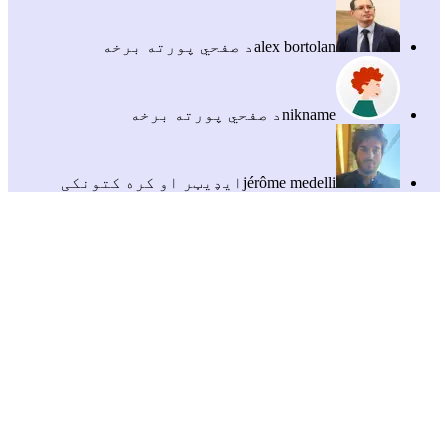
alex bortolan
د صفحي پورته برخه
nikname
د صفحي پورته برخه
jérôme medelli
ایډیټر او کره کتونکی