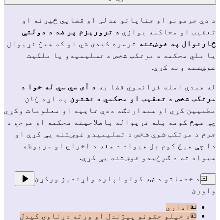
د دې جرمونو او جنایاتو عدلی او قضايي څیړنه او
تعقیب او محاکمه یوازې
د تروریزم پر ضد د دولتې
څارنوال په غوښتنه
ترسره کیدی شي او که هیڅ نړیوال
یا ملي محکمه د مرتکب شخص د تسلیمیدو یا ملکیت
غوښتنه ونه کړې.
له همدې امله فرانسوي قضا به
د آی سي سي له خوا د
مرتکب شخص د تعقیب او محکمي د نشتون
په اړه ځان
مطمیین کړي او همدارنګه ددې تایید او معلومات وکړي
چې هیڅ کومه بله نړیواله باصلاحیته محکمه او مرجع د
جرم د مرتکب شوې شخص د تسلیمیدو غوښتنه یې کړې او
دا چې هیڅ کوم بل هیواد د هغه د اخراج او مربوطه
هیواد ته د ګرځیدو غوښتنه يې کړې.
د خدماتو د ښه کولو لپاره واړندیز ورکړئ
واورئ
اداري
د خپلو حقونو پیژندل او ورته درناوۍ کیدل