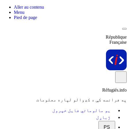
Aller au contenu
Menu
Pied de page
République
Française
Réfugiés.info
په فرانسه کې د کډوالو لپاره معلومات
یو مالوماتي فایل خپرول
ژباړل
PS