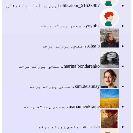
utilisateur_61623907
ایډیټر او کره کتونکی
yoyobk
د صفحي پورته برخه
olga b.
د صفحي پورته برخه
marina bondarenko
د صفحي پورته برخه
kim.delaunay
د صفحي پورته برخه
marianneukraine
د صفحي پورته برخه
anastasia
د صفحي پورته برخه