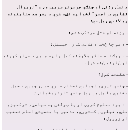
د نسل وژنې او جنګي جرمونو سربیره، د "نړیوال
قضايي مراجعو" لخوا په نښه شوي د بشر ضد جنایتونه
په لاندې ډول دي:
- وژنه او قتل مرتکب شخص؛
- د یو چا څخه د غلامۍ کار اخیستل؛
- د بیګناه خلګو جلاوطنه کول یا په جبري د خپلو کورنو
او ځاینو څخه شړل.
- شکنجه کول؛
- جنسي تیری، اجباري فحشا، جبري حمل، جبرې د حمل
مخنوې یا بل هر ډول جنسي تاوتریخوالی؛
- د یوه معلوم ګروپ او یا ټولنې په سیاسي، توکميز،
ملي، قبلوي، کلتوري، مذهبي یا جنسیتي اساس تعقیب
او زورول؛
- په اجباري ډول غایبول یا اختطا فول؛