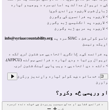
کې د نړیوال عدالت په اسانۍ سره د پوهیدو لپاره
ژباړل شوی لارښود وړاندې کوي:
> لارښود په فرانسوي کې وګورئ
> لارښود په انګلیسي ژبه وګورئ
> لارښود په عربي ژبه وګورئ
تاسو کولی شئ د SJAC سره په
info@syriaaccountability.org
اړیکه ونیسئ
په فرانسه کې، ځانګړې اتحادیې هم شتون لري لکه د
نړیوال وړتیا د ودې لپاره د فرانسې ټولنه (AFPCU).
> دلته د دې اتحادیې د ویب پاڼې لینک شتون لری
.
د خدماتو د ښه کولو لپاره واړندیز ورکړئ
واورئ
او ورپسې څه وکړو؟
د فرانسي قضایي او عدلي سیسټم پریږدئ چې خپله دنده ترسره
کړي