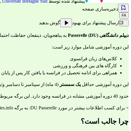
پیشنهاد شده توسط
Université Bretagne Sud
,
ذخیره‌سازی صفحه
FA
ارسال پیشنهاد برای بهبود
گوش بدهید
دیپلم دانشگاهی (DU) Passerelle
 به پناهجویان، ذینفعان حفاظت اجتماعی
این دوره آموزشی شامل موارد زیر است:
کلاس‌های زبان فرانسوی
کارگاه های بین فرهنگی و ورزشی
همراهی برای ادامه تحصیل در فرانسه یا یافتن کار پس از پایان د
این دوره آموزشی حداقل 
یک سمستر
 (4 ماه) از سپتامبر تا دسامبر و/یا از ژانویه تا آوریل طول می‌کشد.
حدود 40 دوره آموزشی مشابه در فرانسه وجود دارد. این برگه مربوط به دوره آموزشی دانشگاه Bretagne Sud (UBS) را ارائه می دهد.
> 
برای کسب اطلاعات بیشتر در مورد DU Passerelle: به برگه Refugies.info مراجعه کنید
چرا جالب است؟