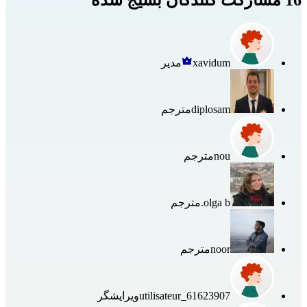
xavidum
مدیر
diplosam
مترجم
nou
مترجم
olga b.
مترجم
noor
مترجم
utilisateur_61623907
ویرایشگر