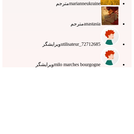
marianneukraine
مترجم
anastasia
مترجم
utilisateur_72712685
ویرایشگر
milo marches bourgogne
ویرایشگر