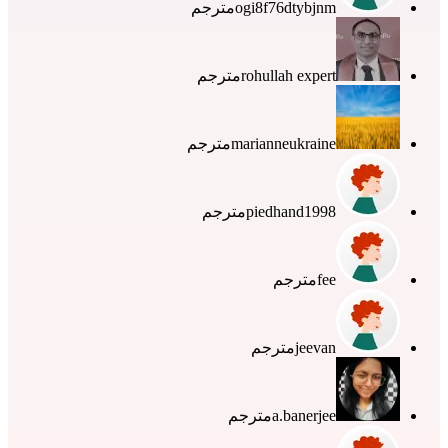
ogi8f76dtybjnm
مترجم
rohullah expert
مترجم
marianneukraine
مترجم
piedhand1998
مترجم
fee
مترجم
jeevan
مترجم
a.banerjee
مترجم