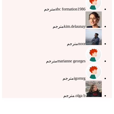
abc formation1986
مترجم
kim.delaunay
مترجم
noor
مترجم
marianne georges
مترجم
igornrg
مترجم
olga b.
مترجم