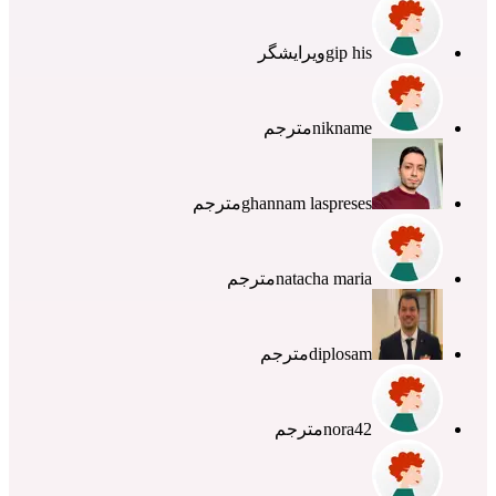
gip his
ویرایشگر
nikname
مترجم
ghannam laspreses
مترجم
natacha maria
مترجم
diplosam
مترجم
nora42
مترجم