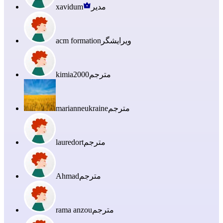
مدیر
xavidum
ویرایشگر
acm formation
مترجم
kimia2000
مترجم
marianneukraine
مترجم
lauredort
مترجم
Ahmad
مترجم
rama anzou