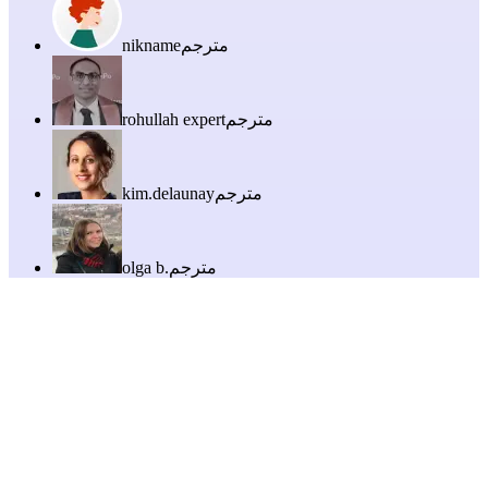
مترجم
nikname
مترجم
rohullah expert
مترجم
kim.delaunay
مترجم
olga b.