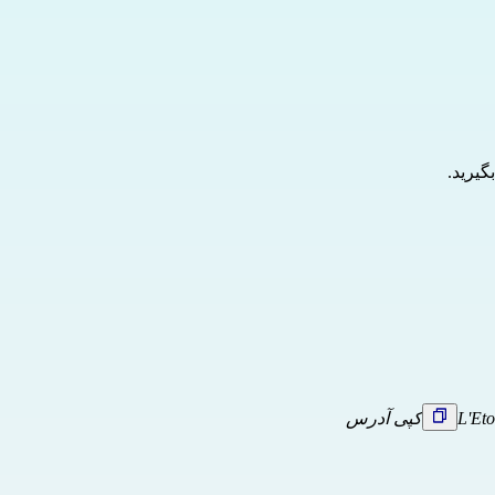
یرید.
L'Eto
کپی آدرس