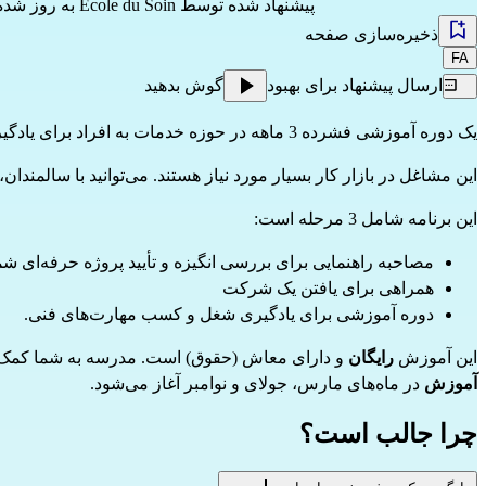
پیشنهاد شده توسط
École du Soin
به روز شده  y a 4 mois
ذخیره‌سازی صفحه
FA
ارسال پیشنهاد برای بهبود
گوش بدهید
یک 
دوره آموزشی
 فشرده 3 ماهه در حوزه خدمات به افراد برای یادگیری شغل‌هایی مانند: 
این مشاغل در بازار کار بسیار مورد نیاز هستند. می‌توانید با سالمندان، افراد دارای معلولیت یا خانواده‌ها کار کنید.
این برنامه شامل 3 مرحله است:
مصاحبه راهنمایی برای بررسی انگیزه و تأیید پروژه حرفه‌ای شما
همراهی برای یافتن یک شرکت
دوره آموزشی برای یادگیری شغل و کسب مهارت‌های فنی.
این آموزش 
رایگان
 و دارای معاش (حقوق) است. مدرسه به شما کمک می‌کند تا با حساب شخصی آموزشی (CPF) یا France Travail (مستمری بیکاری) هزینه را پر
آموزش
 در ماه‌های مارس، جولای و نوامبر آغاز می‌شود.
چرا جالب است؟