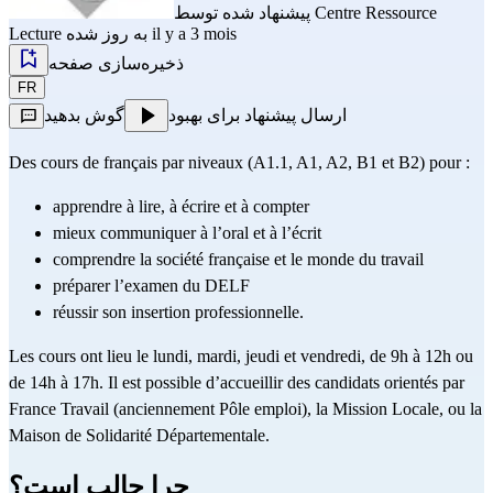
Centre Ressource
پیشنهاد شده توسط
به روز شده il y a 3 mois
Lecture
ذخیره‌سازی صفحه
FR
ارسال پیشنهاد برای بهبود
گوش بدهید
Des cours de français par niveaux (A1.1, A1, A2, B1 et B2) pour : 
apprendre à lire, à écrire et à compter
mieux communiquer à l’oral et à l’écrit
comprendre la société française et le monde du travail
préparer l’examen du 
DELF 
réussir son insertion professionnelle.
Les cours ont lieu le lundi, mardi, jeudi et vendredi, de 9h à 12h ou 
de 14h à 17h. Il est possible d’accueillir des candidats orientés par 
France Travail (anciennement Pôle emploi), la Mission Locale, ou la 
Maison de Solidarité Départementale.
چرا جالب است؟