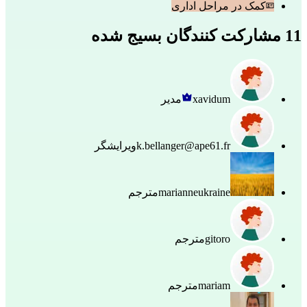
کمک در مراحل اداری
11 مشارکت کنندگان بسیج شده
xavidum
مدیر
k.bellanger@ape61.fr
ویرایشگر
marianneukraine
مترجم
gitoro
مترجم
mariam
مترجم