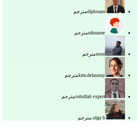
diplosam
مترجم
nikname
مترجم
noor
مترجم
kim.delaunay
مترجم
rohullah expert
مترجم
olga b.
مترجم