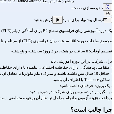
پیشنهاد شده توسط
cture de la Haute-Garonne
ذخیره‌سازی صفحه
FA
ارسال پیشنهاد برای بهبود
گوش بدهید
یک دوره آموزشی 
زبان فرانسوی 
سطح B2 برای آمادگی دیپلم (FLE) با برنامه 
مجموع ساعات دوره: 100 ساعت زبان فرانسوی (FLE) از سپتامبر تا دسامبر
تقسیم اوقات: 8 ساعت در هفته، در 2 روز: سه‌شنبه و پنج‌شنبه
برای شرکت در این دوره آموزشی باید:
- متقاضی پناهندگی، دارای حفاظت اجتماعی، پناهنده یا دارای حفاظ
- حداقل 18 سال سن داشته باشید و مدرک دیپلم بکولریا یا معادل آن را داشته باشید
- ساکن Toulouse یا اطراف آن باشید
- یک پروژه حرفه‌ای داشته باشید
- باانگیزه و در دسترس برای شرکت در دوره باشید.
پرداخت 
هزینه 
آزمون و انجام مراحل ثبت‌نام آن برعهده متقاضی است.
چرا جالب است؟