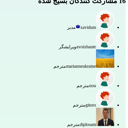
16 مشارکت کنندگان بسیج شده
xavidum
مدیر
avoixhaute
ویرایشگر
marianneukraine
مترجم
nou
مترجم
gitoro
مترجم
diplosam
مترجم