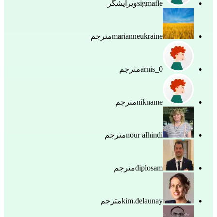
sigmafle
ویرایشگر
marianneukraine
مترجم
arnis_0
مترجم
nikname
مترجم
nour alhindi
مترجم
diplosam
مترجم
kim.delaunay
مترجم