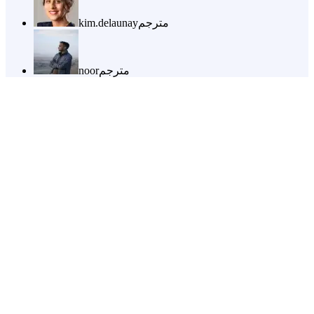
مترجم
kim.delaunay
مترجم
noor