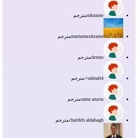
nikname
مترجم
marianneukraine
مترجم
dermo
مترجم
salma04+
مترجم
rama anzou
مترجم
charifeh aldabagh
مترجم