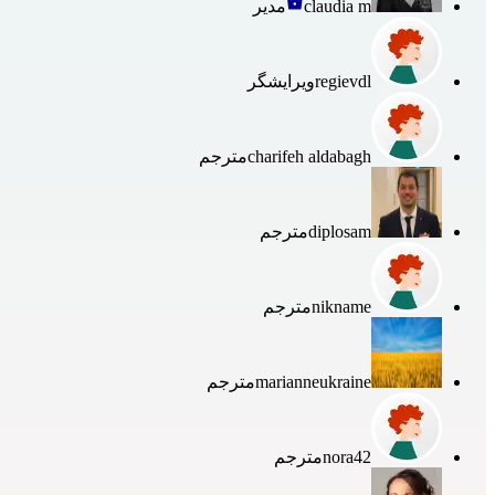
claudia m
مدیر
regievdl
ویرایشگر
charifeh aldabagh
مترجم
diplosam
مترجم
nikname
مترجم
marianneukraine
مترجم
nora42
مترجم