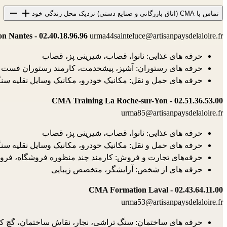
تماس با CMA (اتاق بازرگانی و صنایع دستی) نزدیک محل زندگی خود
 Nantes - 02.40.18.96.96
urma44sainteluce@artisanpaysdelaloire.fr
حرفه های غذایی: نانوا، قصاب، شیرینی پز، قصاب
حرفه های رستوران: آشپز، پیشخدمت، کارمند رستوران فست ف
حرفه های حمل و نقل: مکانیک خودرو، مکانیک وسایل نقلیه سنگی
CMA Training La Roche-sur-Yon - 02.51.36.53.00
urma85@artisanpaysdelaloire.fr
حرفه های غذایی: نانوا، قصاب، شیرینی پز، قصاب
حرفه های حمل و نقل: مکانیک خودرو، مکانیک وسایل نقلیه س
حرفه‌های تجارت و فروش: کارمند چند منظوره فروشگاه، فرو
حرفه های از شخص: آرایشگر، متخصص زیبایی
CMA Formation Laval - 02.43.64.11.00
urma53@artisanpaysdelaloire.fr
حرفه های ساختمان: سنگ تراشی، نجار، نقاش ساختمان، گچ کا