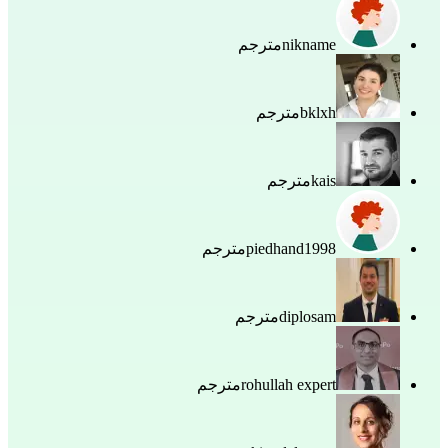
nikname
مترجم
bklxh
مترجم
kais
مترجم
piedhand1998
مترجم
diplosam
مترجم
rohullah expert
مترجم