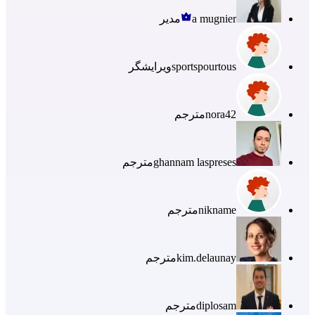
a mugnier
مدیر
sportspourtous
ویرایشگر
nora42
مترجم
ghannam laspreses
مترجم
nikname
مترجم
kim.delaunay
مترجم
diplosam
مترجم