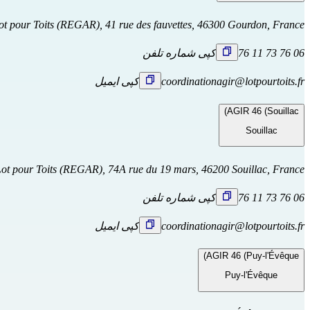
ot pour Toits (REGAR), 41 rue des fauvettes, 46300 Gourdon, France
06 76 73 11 76
کپی شماره تلفن
coordinationagir@lotpourtoits.fr
کپی ایمیل
AGIR 46 (Souillac)
Souillac
ot pour Toits (REGAR), 74A rue du 19 mars, 46200 Souillac, France
06 76 73 11 76
کپی شماره تلفن
coordinationagir@lotpourtoits.fr
کپی ایمیل
AGIR 46 (Puy-l'Évêque)
Puy-l'Évêque