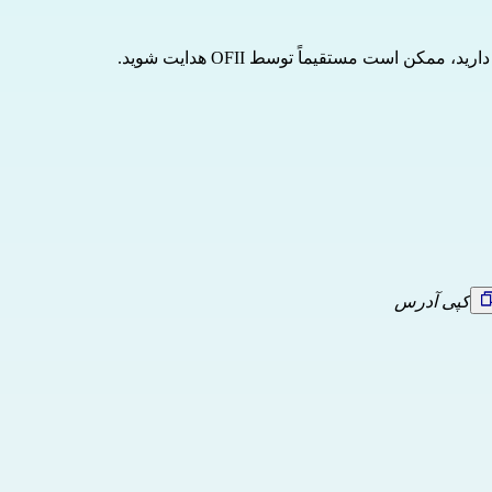
توسط OFII
هدایت شوید.
کپی آدرس