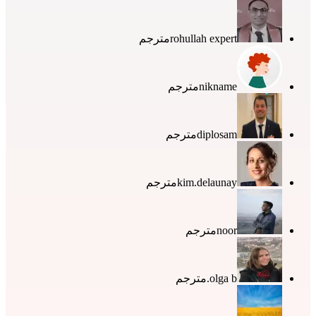
rohullah expert
مترجم
nikname
مترجم
diplosam
مترجم
kim.delaunay
مترجم
noor
مترجم
olga b.
مترجم