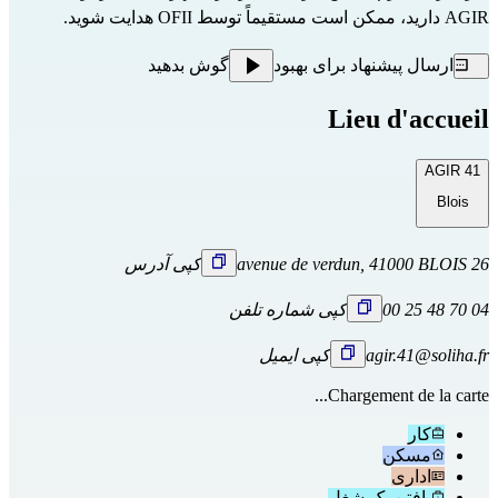
AGIR دارید، ممکن است مستقیماً
توسط OFII
هدایت شوید.
ارسال پیشنهاد برای بهبود
گوش بدهید
Lieu d'accueil
AGIR 41
Blois
26 avenue de verdun, 41000 BLOIS
کپی آدرس
04 70 48 25 00
کپی شماره تلفن
agir.41@soliha.fr
کپی ایمیل
Chargement de la carte...
کار
مسکن
اداری
یافتن یک شغل