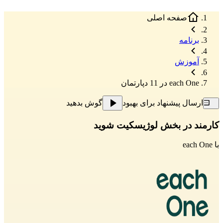
صفحه اصلی
برنامه
آموزش
each One در 11 دپارتمان
ارسال پیشنهاد برای بهبود
گوش بدهید
کارمند در بخش لوژیسکیت شوید
با
each One