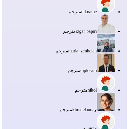
nikname
مترجم
rzgar-bapiri
مترجم
maria_zenheian
مترجم
diplosam
مترجم
nikol
مترجم
kim.delaunay
مترجم