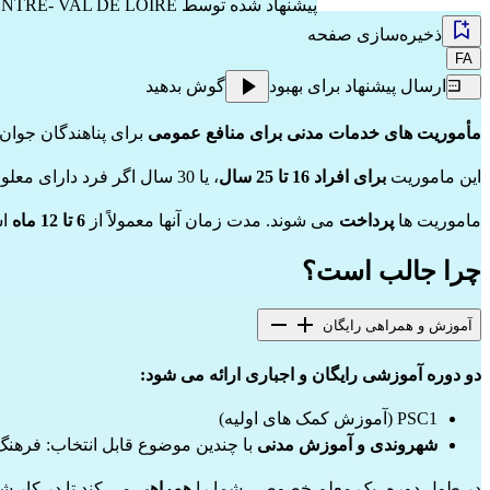
پیشنهاد شده توسط
NTRE- VAL DE LOIRE
ذخیره‌سازی صفحه
FA
ارسال پیشنهاد برای بهبود
گوش بدهید
مأموریت های خدمات مدنی برای منافع عمومی
برای پناهندگان جوا
این ماموریت
برای افراد 16 تا 25 سال
، یا 30 سال اگر فرد دارای معلولیت باشد، باز است.
ماموریت ها
پرداخت
می شوند. مدت زمان آنها معمولاً از
6 تا 12 ماه
است
چرا جالب است؟
آموزش و همراهی رایگان
دو دوره آموزشی رایگان و اجباری ارائه می شود:
PSC1 (آموزش کمک های اولیه)
شهروندی و آموزش مدنی
با چندین موضوع قابل انتخاب: فرهنگ
در طول دوره، یک معلم خصوصی شما را
همراهی
می کند تا در کار شم