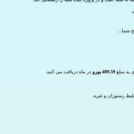
:
 شما...
 به مبلغ
489.59 یورو
در ماه دریافت می کنید.
بلیط رستوران و غیره.