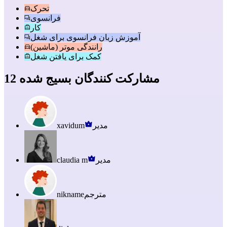
تحرک
فرانسوی
کار
آموزش زبان فرانسوی برای شغل
رانندگی موتر (ماشین)
کمک برای یافتن شغل
12 مشارکت کنندگان بسیج شده
مدیر
xavidum
مدیر
claudia m
مترجم
nikname