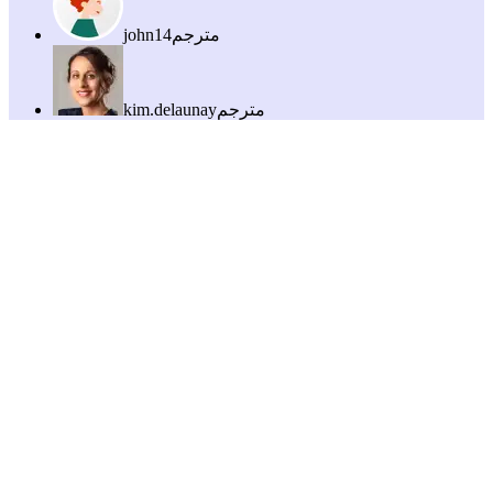
مترجم
john14
مترجم
kim.delaunay