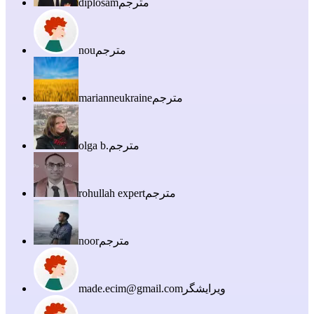
مترجم
diplosam
مترجم
nou
مترجم
marianneukraine
مترجم
olga b.
مترجم
rohullah expert
مترجم
noor
ویرایشگر
made.ecim@gmail.com