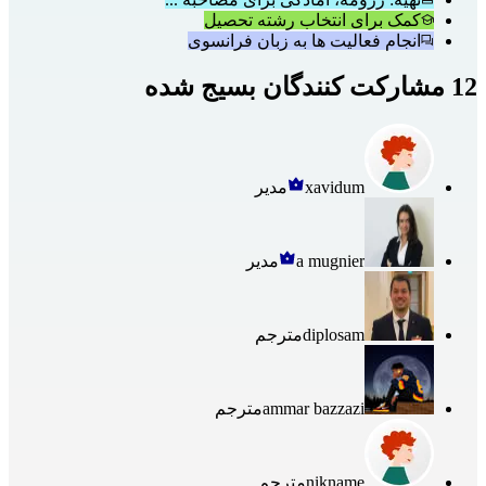
کمک برای انتخاب رشته تحصیل
انجام فعالیت ها به زبان فرانسوی
12 مشارکت کنندگان بسیج شده
xavidum
مدیر
a mugnier
مدیر
diplosam
مترجم
ammar bazzazi
مترجم
nikname
مترجم