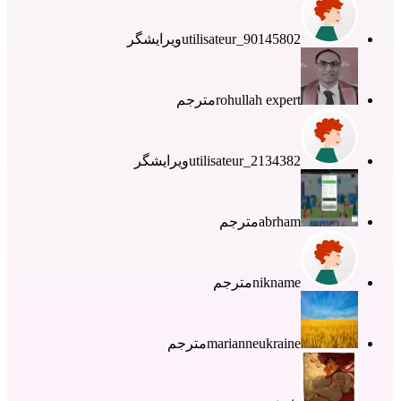
utilisateur_90145802
ویرایشگر
rohullah expert
مترجم
utilisateur_2134382
ویرایشگر
abrham
مترجم
nikname
مترجم
marianneukraine
مترجم