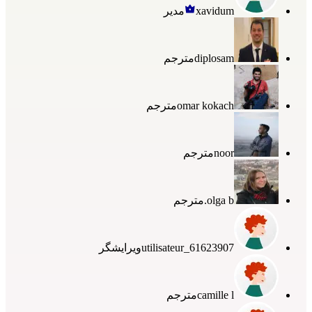
xavidum
مدیر
diplosam
مترجم
omar kokach
مترجم
noor
مترجم
olga b.
مترجم
utilisateur_61623907
ویرایشگر
camille l
مترجم