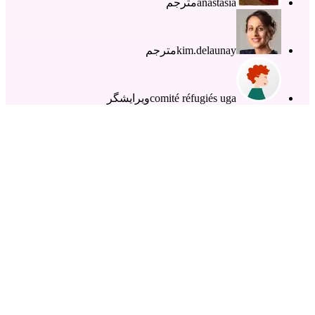
anastasia
مترجم
kim.delaunay
مترجم
comité réfugiés uga
ویرایشگر