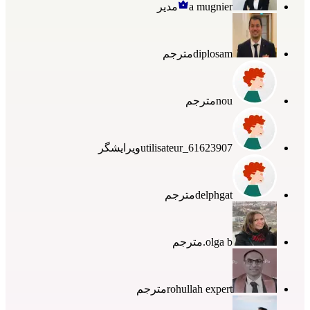
a mugnier
مدیر
diplosam
مترجم
nou
مترجم
utilisateur_61623907
ویرایشگر
delphgat
مترجم
olga b.
مترجم
rohullah expert
مترجم