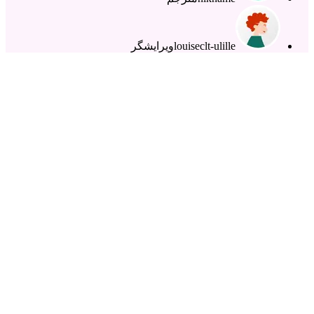
louiseclt-ulille
ویرایشگر