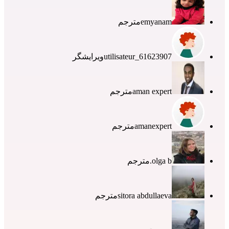
emyanam
مترجم
utilisateur_61623907
ویرایشگر
aman expert
مترجم
amanexpert
مترجم
olga b.
مترجم
sitora abdullaeva
مترجم