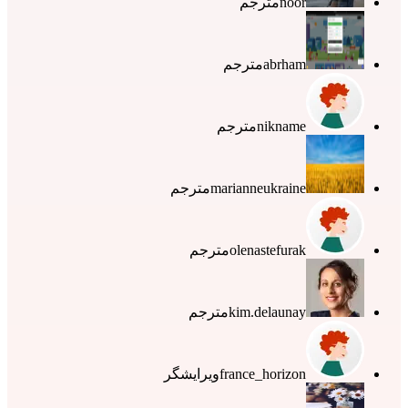
noor
مترجم
abrham
مترجم
nikname
مترجم
marianneukraine
مترجم
olenastefurak
مترجم
kim.delaunay
مترجم
france_horizon
ویرایشگر