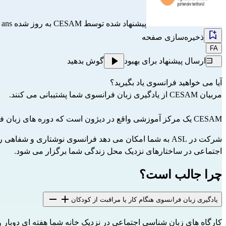
پیشنهاد شده توسط
CESAM
به روز شده il y a 2 ans
ذخیره‌سازی صفحه
FA
ارسال پیشنهاد برای بهبود
گوش بدهید
آیا می خواهید فرانسوی یاد بگیرید؟
مربیان CESAM از یادگیری زبان فرانسوی شما پشتیبانی می کنند.
CESAM یک مرکز آموزشی واقع در دیژون است که دوره های زبان فرانسوی را در تمام مناطق دیژون متروپول ارائه می دهد: Bourroches ، Fontaine les Dijon، Balzac، Longvic، Chenôve، Grésilles ...
شرکت در ASL به شما امکان می دهد فرانسوی نوشتاری و شف
اجتماعی در ساختارهای نزدیک محل زندگی شما برگزار می شود.
چرا جالب است؟
یادگیری زبان فرانسوی هنگام کار یا مراقبت از کودکان
کارگاه های زبان شناسی اجتماعی در نزدیک خانه شما هفته ای دوبار