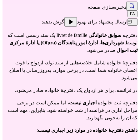
ذخیره‌سازی صفحه
FA
ارسال پیشنهاد برای بهبود
گوش بدهید
دفترچه 
سوابق خانوادگی
 livret de famille یک سند رسمی است که 
توسط 
شهرداری‌ها، ادارهٔ امور پناهندگان (Ofpra) یا ادارهٔ مرکزی 
ثبت احوال
 صادر می‌شود.
دفترچهٔ خانواده شامل خلاصه‌هایی از سند تولد، ازدواج یا فوت 
اعضای خانواده شما است. در برخی موارد، به‌روزرسانی یا اصلاح 
می‌شود.
در فرانسه، برای هر ازدواج یک دفترچهٔ خانواده صادر می‌شود.
دفترچه ثبت خانواده 
اجباری نیست
، اما ممکن است در برخی 
مراحل اداری در فرانسه از شما خواسته شود. بنابراین، مهم است 
که آن را به‌خوبی نگهدارید.
داشتن دفترچهٔ خانواده در موارد زیر اجباری نیست
: