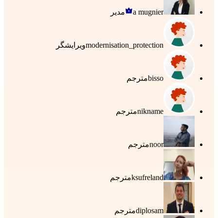
a mugnier
مدیر
modernisation_protection
ویرایشگر
bisso
مترجم
nikname
مترجم
noor
مترجم
ksufreland
مترجم
diplosam
مترجم