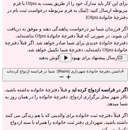
برای این کار باید مدارک خود را از طریق پست به Ofpra با فرم 
مربوطه ارسال کنید: [
لینک به فرم مربوطه درخواست ثبت نام در 
دفترچهٔ خانوادهٔ Ofpra
]
اگر فرزندان شما نیز درخواست پناهندگی دهند و موفق به دریافت 
آن شوند، در صورتی که قبلاً دفترچهٔ خانوادهٔ Ofpra نداشته‌اید، 
دفترچهٔ خانوادهٔ جدیدی برای شما صادر خواهد شد. اگر قبلاً دفترچهٔ 
خانوادهٔ Ofpra داشته‌اید، دفترچهٔ شما تکمیل خواهد شد.
ارسال پیشنهاد برای بهبود
گوش بدهید
4
داشتن دفترچهٔ خانوادهٔ شهرداری (Mairie): شما در فرانسه ازدواج کرده‌اید
اگر در فرانسه ازدواج کرده اید
و قبلاً دفترچهٔ خانواده نداشته باشید،
تالار شهر محل برگزاری ازدواج، دفترچهٔ خانواده را در همان روز به
شما میدهد.
اگر قبلاً دفترچه ثبت خانواده برای والدینی که با هم زندگی می کنند
داشته باشید، شهرداری دفتر ثبت خانواده را همراه با سند ازدواج
تکمیل می کند.