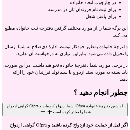
در چارچوب اتحاد خانواده
برای ثبت نام فرزندان تان در مدرسه
برای یافتن شغل
این برگه شما را از موارد مختلف گرفتن دفترچه ثبت خانواده مطلع 
می کند.
دفترچهٔ خانواده به‌طور خودکار توسط ادارهٔ ذی‌صلاح به شما ارسال 
یا تحویل داده می‌شود. بنابراین، نیازی به درخواست آن ندارید.
در برخی موارد، شما دفترچهٔ خانواده نخواهید داشت. در این صورت، 
باید بسته به مورد، سند ازدواج یا سند تولد فرزندان خود را ارائه 
دهید.
چطور انجام دهید ؟
1
داشتن دفترچهٔ خانوادهٔ Ofpra: شما ازدواج کرده‌اید و Ofpra گواهی ازدواج
شما را صادر کرده است
اگر
قبل از
حمایت خود ازدواج کرده باشید
و Ofpra گواهی ازدواج