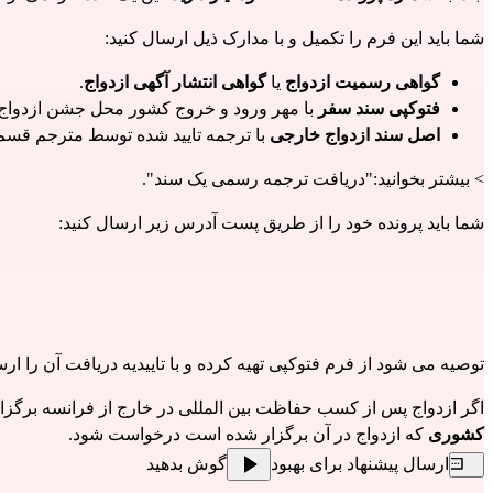
شما باید 
این فرم
 را تکمیل و با مدارک ذیل ارسال کنید:
گواهی رسمیت ازدواج
 یا 
گواهی انتشار آگهی ازدواج
.
فتوکپی سند سفر
 با مهر ورود و خروج کشور محل جشن ازدواج و 
اصل سند ازدواج خارجی
 با ترجمه تایید شده توسط مترجم قسم
> بیشتر بخوانید:
"دریافت ترجمه رسمی یک سند"
.
شما باید پرونده خود را از طریق پست آدرس زیر ارسال کنید:
توصیه می شود از فرم فتوکپی تهیه کرده و با تاییدیه دریافت آن را ارس
اگر ازدواج پس از کسب حفاظت بین المللی در خارج از فرانسه برگزار شده باشد، OFPRA یا شهرداری ف
کشوری
 که ازدواج در آن برگزار شده است درخواست شود.
ارسال پیشنهاد برای بهبود
گوش بدهید