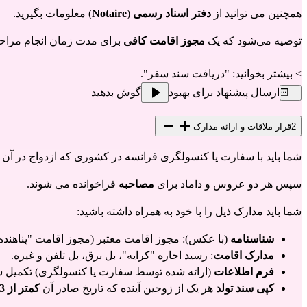
همچنین می توانید از
دفتر اسناد رسمی
(
Notaire
) معلومات بگیرید.
توصیه می‌شود که یک
مجوز اقامت کافی
برای مدت زمان انجام مراحل ازدواج دا
> بیشتر بخوانید:
"دریافت سند سفر"
.
ارسال پیشنهاد برای بهبود
گوش بدهید
2
قرار ملاقات و ارائه مدارک
شما باید با سفارت یا کنسولگری فرانسه در کشوری که ازدواج در آن
سپس هر دو عروس و داماد برای
مصاحبه
فراخوانده می شوند.
شما باید مدارک ذیل را با خود به همراه داشته باشید:
شناسنامه
(با عکس): مجوز اقامت معتبر (مجوز اقامت "پناهنده
مدارک اقامت
: رسید اجاره "کرایه"، بل برق، بل تلفن و غیره.
فرم اطلاعات
(ارائه شده توسط سفارت یا کنسولگری) تکمیل ش
کپی سند تولد
هر یک از زوجین آینده که تاریخ صادر آن
کمتر از 3 ماه