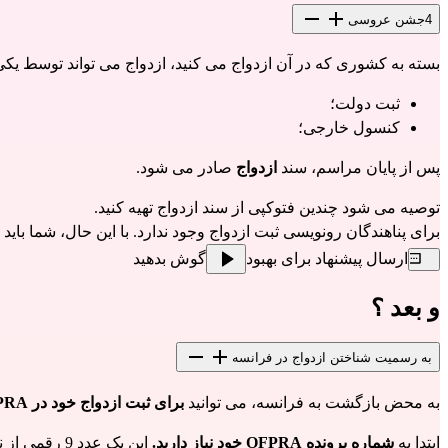
4
جشن عروسی
بسته به کشوری که در آن ازدواج می کنید، ازدواج می تواند توسط یکی 
ثبت دولت؛
کنسول خارجی؛
پس از پایان مراسم، سند
ازدواج
صادر می شود.
توصیه می شود چندین فتوکپی از سند ازدواج تهیه کنید.
برای پناهندگان رونویسی ثبت ازدواج وجود ندارد. با این حال، شما باید برای به روز رسانی سند تولد خو
ارسال پیشنهاد برای بهبود
گوش بدهید
و بعد ؟
به رسمیت شناختن ازدواج در فرانسه
به محض بازگشت به فرانسه، می توانید 
برای ثبت ازدواج خود در OFPRA اقدام کنید
ابتدا به 
شماره پرونده OFPRA خود نیاز دارید.
 این یک عدد 9 رقمی از نوع XX-XX-XXXXX است که در سمت چپ بالای هر نامه ارسال شده توسط OFPRA نوشته شده است.