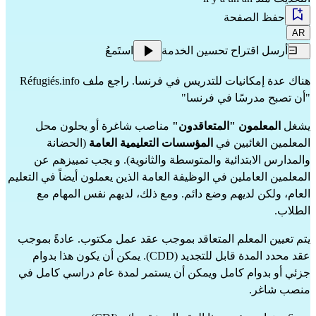
حفظ الصفحة
AR
أرسل اقتراح تحسين الخدمة
استَمعُ
هناك عدة إمكانيات للتدريس في فرنسا. راجع ملف Réfugiés.info 
"أن تصبح مدرسًا في فرنسا"
يشغل 
المعلمون "المتعاقدون"
 مناصب شاغرة أو يحلون محل 
المعلمين الغائبين في 
المؤسسات التعليمية العامة
 (الحضانة 
والمدارس الابتدائية والمتوسطة والثانوية). و يجب تمييزهم عن 
المعلمين العاملين في الوظيفة العامة
 الذين يعملون أيضاً في التعليم 
العام، ولكن لديهم وضع دائم. ومع ذلك، لديهم نفس المهام مع 
الطلاب.
يتم تعيين المعلم المتعاقد بموجب عقد عمل مكتوب. عادةً بموجب 
عقد محدد المدة قابل للتجديد (CDD). يمكن أن يكون هذا بدوام 
جزئي أو بدوام كامل ويمكن أن يستمر لمدة عام دراسي كامل في 
منصب شاغر.