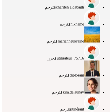
charifeh aldabagh
مُُترجم
nikname
مُُترجم
marianneukraine
مُُترجم
utilisateur_75716
مُحرر
diplosam
مُُترجم
kim.delaunay
مُُترجم
itinérant
مُُترجم