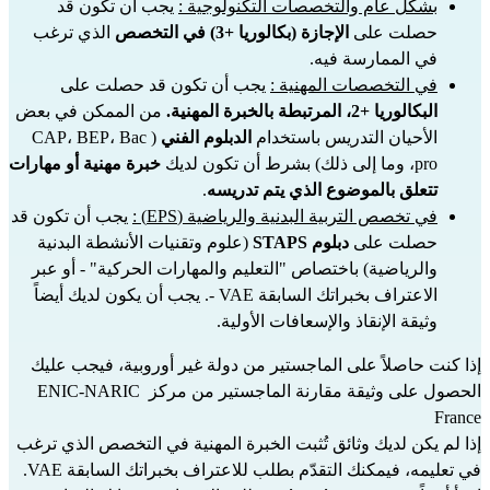
بشكل عام والتخصصات التكنولوجية :
 يجب أن تكون قد 
حصلت على 
الإجازة (بكالوريا +3) في التخصص
 الذي ترغب 
في الممارسة فيه.
في التخصصات المهنية :
 يجب أن تكون قد حصلت على 
البكالوريا +2، المرتبطة بالخبرة المهنية.
 من الممكن في بعض 
الأحيان التدريس باستخدام 
الدبلوم الفني
 (CAP، BEP، Bac 
pro، وما إلى ذلك) بشرط أن تكون لديك 
خبرة مهنية أو مهارات 
تتعلق بالموضوع الذي يتم تدريسه
.
في تخصص التربية البدنية والرياضية (EPS) :
 يجب أن تكون قد 
حصلت على 
دبلوم STAPS
 (علوم وتقنيات الأنشطة البدنية 
والرياضية) باختصاص "التعليم والمهارات الحركية" - أو عبر 
الاعتراف بخبراتك السابقة VAE -. يجب أن يكون لديك أيضاً 
وثيقة الإنقاذ والإسعافات الأولية.
إذا كنت حاصلاً على الماجستير من دولة غير أوروبية، فيجب عليك 
الحصول على وثيقة مقارنة الماجستير من مركز ENIC-NARIC 
France
إذا لم يكن لديك وثائق تُثبت الخبرة المهنية في التخصص الذي ترغب 
في تعليمه، فيمكنك التقدّم بطلب للاعتراف بخبراتك السابقة VAE.