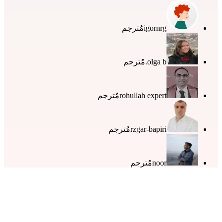
igornrg
مُُترجم
olga b.
مُُترجم
rohullah expert
مُُترجم
rzgar-bapiri
مُُترجم
noor
مُُترجم