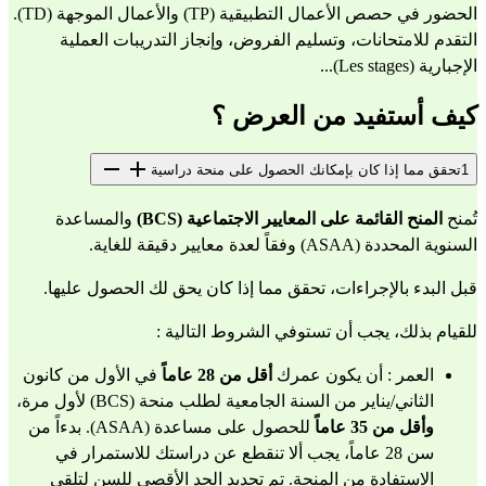
الحضور في حصص الأعمال التطبيقية (TP) والأعمال الموجهة (TD).
التقدم للامتحانات، وتسليم الفروض، وإنجاز التدريبات العملية 
الإجبارية (Les stages)...
كيف أستفيد من العرض ؟
1
تحقق مما إذا كان بإمكانك الحصول على منحة دراسية
تُمنح 
المنح القائمة على المعايير الاجتماعية (BCS)
 والمساعدة 
السنوية المحددة (ASAA) وفقاً لعدة معايير دقيقة للغاية.
قبل البدء بالإجراءات، تحقق مما إذا كان يحق لك الحصول عليها.
للقيام بذلك، يجب أن تستوفي الشروط التالية :
العمر : أن يكون عمرك 
أقل من 28 عاماً
 في الأول من كانون 
الثاني/يناير من السنة الجامعية لطلب منحة (BCS) لأول مرة، 
وأقل من 35 عاماً 
للحصول على مساعدة (ASAA). بدءاً من 
سن 28 عاماً، يجب ألا تنقطع عن دراستك للاستمرار في 
الاستفادة من المنحة. تم تحديد الحد الأقصى للسن لتلقي 