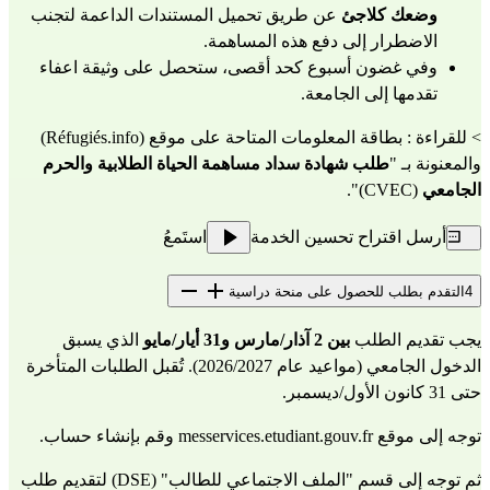
وضعك كلاجئ
 عن طريق تحميل المستندات الداعمة لتجنب 
الاضطرار إلى دفع هذه المساهمة.
وفي غضون أسبوع كحد أقصى، ستحصل على وثيقة اعفاء 
تقدمها إلى الجامعة.
> للقراءة : بطاقة المعلومات المتاحة على موقع (Réfugiés.info) 
والمعنونة بـ "
طلب شهادة سداد مساهمة الحياة الطلابية والحرم 
الجامعي
 (CVEC)".
أرسل اقتراح تحسين الخدمة
استَمعُ
4
التقدم بطلب للحصول على منحة دراسية
يجب تقديم الطلب 
بين 2 آذار/مارس و31 أيار/مايو
 الذي يسبق 
الدخول الجامعي (مواعيد عام 2026/2027). تُقبل الطلبات المتأخرة 
حتى 31 كانون الأول/ديسمبر.
توجه إلى موقع 
messervices.etudiant.gouv.fr
 وقم بإنشاء حساب.
ثم توجه إلى قسم "الملف الاجتماعي للطالب" (DSE) لتقديم طلب 