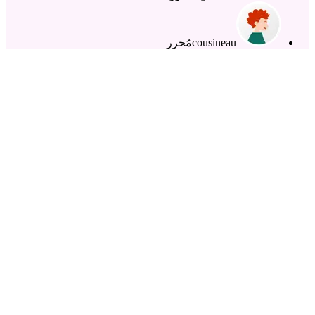
cousineau
مُحرر