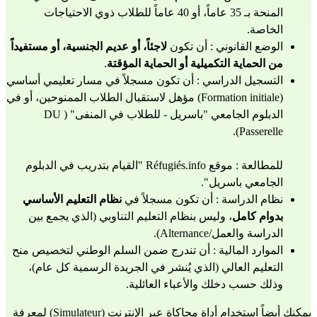
المنحة بـ 35 عاماً، أو 40 عاماً للطلاب ذوي الاحتياجات 
الخاصة.
الوضع القانوني : أن تكون 
لاجئاً، أو عديم الجنسية، أو مستفيداً 
من الحماية التكميلية أو الحماية المؤقتة
.
التسجيل الدراسي : أن تكون مسجلاً في 
مسار تعليمي أساسي 
(Formation initiale)
 مؤهل لاستقبال الطلاب الممنوحين، أو في 
الدبلوم الجامعي "باسريل - للطلاب في المنفى" (DU 
.
Passerelle)
للمطالعة : موقع Réfugiés.info "
القيام بتدريب في الدبلوم 
الجامعي باسريل
".
نظام الدراسة : أن تكون مسجلاً في 
نظام التعليم الأساسي 
بدوام كامل
، وليس بنظام التعليم التناوبي (الذي يجمع بين 
الدراسة والعمل/Alternance).
الموارد المالية : أن تندرج ضمن السلم الوطني لتخصيص منح 
التعليم العالي (الذي يُنشر في الجريدة الرسمية كل عام)، 
وذلك حسب دخلك والأعباء العائلية.
يمكنك أيضاً استخدام 
أداة محاكاة عبر الإنترنت (Simulateur)
 لمعرفة 