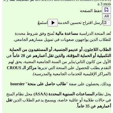
a 3 mois
حفظ الصفحة
AR
أرسل اقتراح تحسين الخدمة
استَمعُ
تُعد المنحة الدراسية 
مساعدة مالية
 تُمنح وفق شروط محددة 
للطلاب الذين يواجهون صعوبات في تمويل مسارهم الجامعي.
الطلاب اللاجئون، أو عديمو الجنسية، أو المستفيدون من الحماية 
التكميلية أو الحماية المؤقتة، والذين تقل أعمارهم عن 28 عاماً
 في 
الأول من كانون الثاني/يناير من السنة الجامعية المعنية، يحق لهم 
التقدم بطلب للحصول على المنحة التي تديرها 
مراكز الـ CROUS
(المراكز الإقليمية للخدمات الجامعية والمدرسية).
وبذلك، يحصلون على صفة "
طالب حاصل على منحة
"
 boursier
يحل نظام 
المساعدات السنوية المحددة (ASAA)
 محل نظام المنح 
في حالات طلابية أو عائلية خاصة، ويسمح بدعم الطلاب الذين 
تقل 
أعمارهم عن 35 عاماً
.