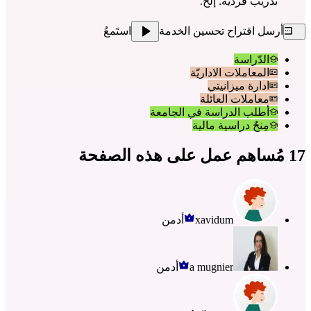
تدريب فردية. إلخ.
أرسل اقتراح تحسين الخدمة
استَمعُ
الدّراسة
المعاملات الاداريّة
ادارة ميزانيتي
معاملات العائلة
أطلب الدراسة في الجامعة
مِنحٌ دراسية مالية
17 مُساهم عمل على هذه الصفحة
xavidum
أدمن
a mugnier
أدمن