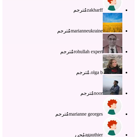
zakharff
مُُترجم
marianneukraine
مُُترجم
rohullah expert
مُُترجم
olga b.
مُُترجم
noor
مُُترجم
marianne georges
مُُترجم
agauthier
مُحرر