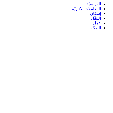
الفرنسيّة
المعاملات الاداريّة
إسكان
التنقّل
عمل
الصحّة
تدريب
الدّراسة
نشاطات متنوعة و ثقافة
العائلة
ثلاثة أنواع من المعلومات
صفحات الأنشطة و الفورماسيون
صفحات المعاملات الادارية
أشارك
أنشر معلومات عن نشاط منظمتي
المساعدة في الترجمة
أسجل في الرسالة الدورية
مصادر