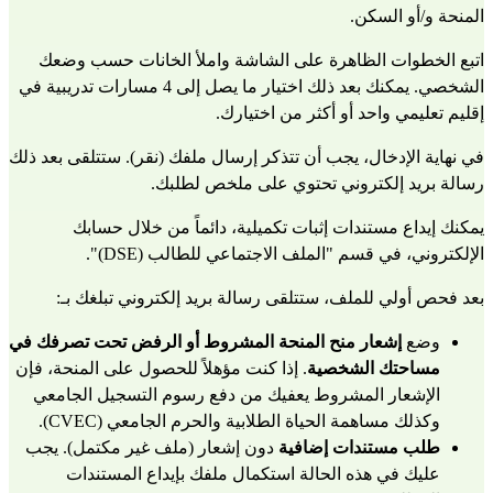
المنحة و/أو السكن.
اتبع الخطوات الظاهرة على الشاشة واملأ الخانات حسب وضعك 
الشخصي. يمكنك بعد ذلك اختيار ما يصل إلى 4 مسارات تدريبية في 
إقليم تعليمي واحد أو أكثر من اختيارك.
في نهاية الإدخال، يجب أن تتذكر إرسال ملفك (نقر). ستتلقى بعد ذلك 
رسالة بريد إلكتروني تحتوي على ملخص لطلبك.
يمكنك إيداع مستندات إثبات تكميلية، دائماً من خلال حسابك 
الإلكتروني، في قسم "الملف الاجتماعي للطالب (DSE)".
بعد فحص أولي للملف، ستتلقى رسالة بريد إلكتروني تبلغك بـ:
وضع 
إشعار منح المنحة المشروط أو الرفض تحت تصرفك في 
مساحتك الشخصية
. إذا كنت مؤهلاً للحصول على المنحة، فإن 
الإشعار المشروط يعفيك من دفع رسوم التسجيل الجامعي 
وكذلك مساهمة الحياة الطلابية والحرم الجامعي (CVEC).
طلب مستندات إضافية
 دون إشعار (ملف غير مكتمل). يجب 
عليك في هذه الحالة استكمال ملفك بإيداع المستندات 