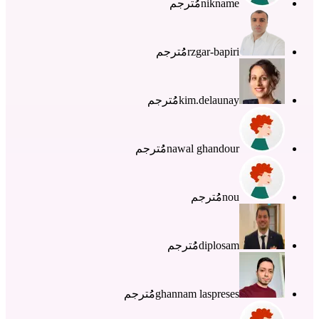
nikname
مُُترجم
rzgar-bapiri
مُُترجم
kim.delaunay
مُُترجم
nawal ghandour
مُُترجم
nou
مُُترجم
diplosam
مُُترجم
ghannam laspreses
مُُترجم