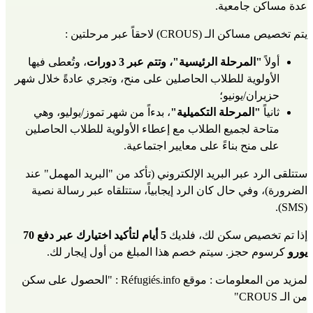
عدة مساكن جامعية.
يتم تخصيص مساكن الـ (CROUS) لاحقاً عبر مرحلتين :
أولاً 
"المرحلة الرئيسية"، وتتم عبر 3 دورات
، وتُعطى فيها 
الأولوية للطلاب الحاصلين على منح، وتجري عادةً خلال شهر 
حزيران/يونيو؛
ثانياً 
"المرحلة التكميلية"
، بدءاً من شهر تموز/يوليو، وهي 
متاحة لجميع الطلاب مع إعطاء الأولوية للطلاب الحاصلين 
على منح بناءً على معايير اجتماعية.
ستتلقى الرد عبر البريد الإلكتروني (تأكد من "البريد المهمل" عند 
الضرورة)، وفي حال كان الرد إيجابياً، ستتلقاه عبر رسالة نصية 
(SMS).
إذا تم تخصيص سكن لك، فلديك 
5 أيام لتأكيد اختيارك عبر دفع 70 
يورو
 كرسوم حجز. سيتم خصم هذا المبلغ من أول إيجار لك.
لمزيد من المعلومات : 
موقع Réfugiés.info : "الحصول على سكن 
من الـ CROUS"