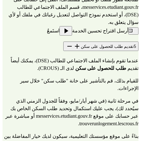
messervices.etudiant.gouv.fr
، قسم الملف الاجتماعي للطالب 
(DSE)، أو استخدم نموذج التواصل لتعديل رغباتك في ملفك أو لأي 
سؤال يتعلق به.
أرسل اقتراح تحسين الخدمة
استَمعُ
5
تقديم طلب للحصول على سكن
عندما تقوم بإنشاء الملف الاجتماعي للطالب (DSE)، يمكنك أيضاً 
تقديم 
طلب للحصول على سكن 
لدى الـ (CROUS).
للقيام بذلك، قم بالتأشير على خانة "طلب سكن" خلال سير 
الإجراءات.
في مرحلة ثانية (في شهر أيار/مايو، وفقاً للجدول الزمني الذي 
سيُحدد لك)، يجب عليك استكمال وتحديد طلب السكن الخاص بك 
عبر حسابك على موقع 
messervices.etudiant.gouv.fr
 أو مباشرة عبر 
.
trouverunlogement.lescrous.fr
بناءً على موقع مؤسستك التعليمية، سيكون لديك خيار المفاضلة بين 