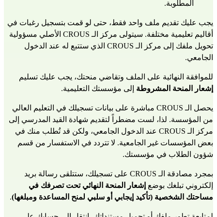
المطلوبة.
يجب عليك تقديم ملف واحد فقط، حتى لو قمت بتسجيل رغبات في 
أقاليم تعليمية مختلفة. سيتولى مركز الـ CROUS الأصلي مسؤولية 
تحويل ملفك إلى مركز الـ CROUS الذي ستتبع له عند الدخول 
الجامعي.
للموافقة النهائية على الملف وتقاضي منحتك، يجب عليك تسليم 
إشعار المنحة المشروطة
 إلى مؤسستك التعليمية.
يحصل الـ CROUS مباشرة على بيانات تسجيلك في التعليم العالي 
من المؤسسة. لذا، لست مضطراً لتقديم شهادة القيد المدرسي إلى 
مركز الـ CROUS عند الدخول الجامعي، ولكن قد تُطلب منك في 
بعض المؤسسات غير الجامعية. لا تتردد في الاستفسار من قسم 
شؤون الطلاب في مؤسستك.
بمجرد مصادقة الـ CROUS على تسجيلك، ستتلقى رسالة بريد 
إلكتروني تبلغك بوضع 
إشعار المنحة النهائي تحت تصرفك في 
مساحتك الشخصية (تأكيد إيجابي أو سلبي لمنح المساعدة ومبلغها)
.
لمتابعة تطور ملفك أو تحميل مستنداتك، انتقل إلى حسابك على 