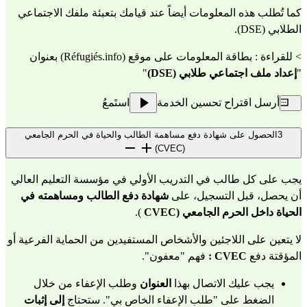
كما تُطلب هذه المعلومات أيضاً عند قيامك بتعبئة ملفك الاجتماعي 
الطلابي (DSE).
> للقراءة : بطاقة المعلومات على موقع (Réfugiés.info) بعنوان 
"
إعداد ملف اجتماعي طلابي (DSE)
"
أرسل اقتراح تحسين الخدمة
استَمعُ
3
الحصول على شهادة دفع مساهمة الطالب والحياة في الحرم الجامعي
(CVEC)
يجب على كل طالب في التدريب الأولي في مؤسسة التعليم العالي 
أن يحصل، قبل التسجيل، على 
شهادة دفع الطالب ومساهمته في 
الحياة داخل الحرم الجامعي (CVEC
 ).
لا يتعين على اللاجئين والأشخاص المستفيدين من الحماية الفرعية أو 
المؤقتة دفع
 CVEC
:
 فهم "معفون".
يجب عليك الاتصال بهذا 
العنوان
 وطلب الإعفاء من خلال 
الضغط على "طلب الإعفاء الخاص بي". ستحتاج 
إلى إثبات 