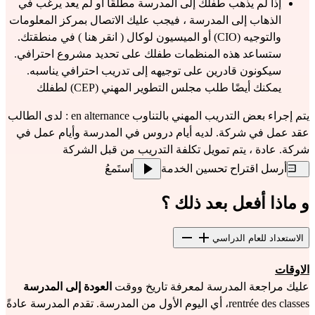
إذا لم يذهب طفلك إلى المدرسة مطلقًا أو لم يعد يرغب في
الذهاب إلى المدرسة ، فيجب عليك الاتصال بمركز المعلومات
والتوجيه (CIO) أو الميسيون لوكال (
انقر هنا
) في منطقتك.
ستساعد هذه المنظمات طفلك على تحديد مشروع احترافي.
سيكونون قادرين على توجيهه إلى تدريب احترافي يناسبه.
يمكنك أيضًا طلب مجلس التطوير المهني (CEP) لطفلك
يتم إجراء بعض التدريب المهني بالتناوب en alternance : لدى الطالب
عقد عمل في شركة. لديه أيام دروس في المدرسة وأيام عمل في
شركة. عادة ، يتم تمويل تكلفة التدريب من قبل الشركة
أرسل اقتراح تحسين الخدمة
استَمعُ
و ماذا أفعل بعد ذلك ؟
الاستعداد للعام الدراسي
الاوقات
عليك مراجعة المدرسة لمعرفة تاريخ ووقت
العودة إلى المدرسة
rentrée des classes، أي اليوم الأول من المدرسة. تقدم المدرسة عادةً