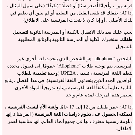
فرنسيين ، وأحيانًا أصغر سنًا) أو فصلًا "مُكيفًا" (على سبيل المثال ،
إذا كان طفلك قد تلقى القليل من التعليم أو لم يتلق أي تعليم في
بلدك الأصلي ، أو إذا كان لا يتحدث الفرنسية على الاطلاق)
يجب عليك بعد ذلك الاتصال بالكلية أو المدرسة الثانوية
لتسجيل
طفلك.
ستخبرك الكلية أو المدرسة الثانوية بالوثائق المطلوبة
للتسجيل
الشخص "allophone" هو الشخص الذي يتحدث لغة أخرى غير
الفرنسية. يتم توجيه طلاب "Allophone" عمومًا إلى فصول محددة
لتعلم اللغة الفرنسية ، تسمى UPE2A (وحدة تعليمية للطلاب
الوافدين الجدد الذين يتحدثون اللغة الفرنسية). في هذا الفصل ، يتابع
التلميذ تعليماً مكثفاً للغة الفرنسية ويتابع تدريجياً المواد الأخرى.
تستمر هذه المرحلة لمدة عام واحد
إذا كان عمر طفلك من 12 إلى 17 عامًا
ولغته الأم ليست الفرنسية ،
فيمكنه الحصول على دبلوم دراسات اللغة الفرنسية
(
انقر هنا
). إنها
دبلومة رسمية معترف بها في جميع أنحاء العالم. انها مناسبة لعمر
الاطفال.