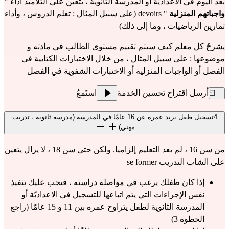
بعد اليوم في الاعداديّة أو المدرسة الثانوية ، يتعين على التلاميذ أداء "
واجباتهم المنزلية
" devoirs (على سبيل المثال : تعلم الدروس ، وأداء
تمارين الرياضيات ، وما إلى ذلك)
يشرحُ كل معلم كيف سيتم تقييم مستوى الطالب في مادته و
موضوعها : على سبيل المثال ، من خلال الاختبارات الكتابية في
الفصل أو الواجبات المنزلية أو الاختبارات الشفوية في الفصل
أرسل اقتراح تحسين الخدمة
استَمعُ
4
تسجيل طفل يزيد عمره عن 16 عامًا في المدرسة (مدرسة ثانوية ، تدريب
مهني)
من سن 16 ، لم يعد التعليم إلزاميا. ولكن حتى سن 18 ، لا يزال يتعين
على الشاب التدريب se former
إذا كان طفلك يرغب في مواصلة دراسته ، فيجب عليك تنفيذ
نفس الإجراءات التي يتم اتباعها للتسجيل في الاعداديّة أو
المدرسة الثانوية لطفل يتراوح عمره بين 11 و 15 عامًا (راجع
الخطوة 3)