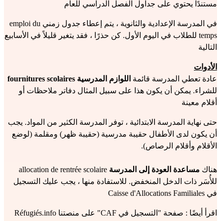
مستندًا يحتوي على جداول الفصل الدراسي للعام
في المدرسة الإعدادية والثانوية ، يتم إعطاء جدول زمني emploi du
temps للطلاب في اليوم الأول. كن حذرًا ، فقد يتغير قليلاً في الأسابيع
التالية
الأدوات
عادة تعطي المدرسة قائمة
اللوازم المدرسية fournitures scolaires
للشراء. يمكن أن يكون هذا على سبيل المثال دفاتر ملاحظات أو
أقلام معينة
حتى نهاية المدرسة الابتدائية ، توفر المدرسة الكثير من المواد. يجب
أن يكون لدى الأطفال حقيبة مدرسية (حقيبة ظهر) ومقلمة (لوضع
الأقلام وأقلام الرصاص).
هناك
مساعدة
العودة إلى المدرسة
allocation de rentrée scolaire
للأُسَر ذات الدخل المنخفض. للاستفادة منها ، يجب عليك التسجيل
في Caisse d'Allocations Familiales
اقرأ أيضًا : صفحة
"التسجيل في CAF"
على منصتنا Réfugiés.info