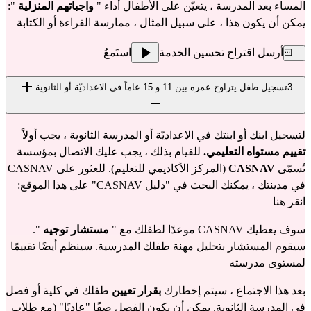
المساء بعد المدرسة ، يتعيّن على الأطفال أداء "
واجباتهم المنزلية
":
يمكن أن يكون هذا ، على سبيل المثال ، ممارسة القراءة أو الكتابة
أرسل اقتراح تحسين الخدمة
استَمعُ
3
تسجيل طفل يتراوح عمره بين 11 و 15 عاماً في الاعداديّة أو الثانوية
لتسجيل ابنك أو ابنتك في الاعداديّة أو المدرسة الثانوية ، يجب أولاً
تقييم مستواه التعليمي.
للقيام بذلك ، يجب عليك الاتصال بمؤسسة
تُسمّى
CASNAV
(المركز الأكاديمي للتعليم). للعثور على CASNAV
في مدينتك ، يمكنك البحث في "دليل CASNAV" على هذا الموقع:
انقر هنا
سوف يعطيك CASNAV موعدًا لطفلك مع "
مستشار توجيه
".
سيقوم المستشار بتحليل مهنة طفلك المدرسية. سينظم أيضًا تقييمًا
لمستوى مدرسته
بعد هذا الاجتماع ، سيتم إخطارك
بقرار تعيين
طفلك في كلية أو فصل
في المدرسة الثانوية. يمكن أن يكون الفصل صفًا "عاديًا" (مع طلاب