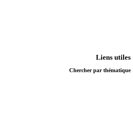
Liens utiles
Chercher par thématique
الفرنسيّة
المعاملات الاداريّة
إسكان
التنقّل
عمل
الصحّة
تدريب
الدّراسة
نشاطات متنوعة و ثقافة
العائلة