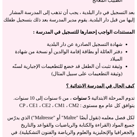
الطبيب المعالج
بعد التسجيل في دار البلدية ، يجب أن تذهب إلى المدرسة المشار
إليها من قبل دار البلدية. يقوم مدير المدرسة بعد ذلك بتسجيل طفلك
المستندات الواجب إحضارها للتسجيل في المدرسة :
شهادة التسجيل الصادرة عن دار البلدية
دفتر العائلة أو بطاقة إقامة الوالدين أو نسخة من شهادة
الميلاد
وثيقة تثبت أن الطفل قد خضع للتطعيمات الإجبارية لسنّه
(وثيقة التطعيمات على سبيل المثال)
كيف الحال في المدرسة الابتدائية ؟
تدوم المرحلة الابتدائية
5 سنوات
، من 6 سنوات إلى 10 سنوات.
يتوافق كل عام مع مستوى : CP ، CE1 ، CE2 ، CM1 ، CM2
لكل فصل معلمه (نقول أيضًا "Maître" أو "Maîtresse") الذي يدرّس
جميع المواد (القراءة والكتابة والرياضيات والقواعد والتاريخ
والجغرافيا والإنجليزية والعلوم والرياضة والفنون التشكيلية). في