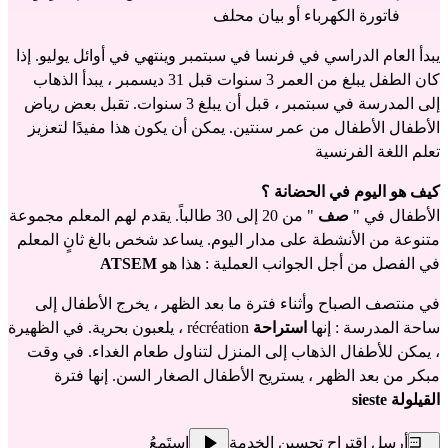
فاتورة الكهرباء أو بيان محلف
يبدأ العام الدراسي في فرنسا في سبتمبر وينتهي في أوائل يوليو. إذا
كان الطفل يبلغ من العمر 3 سنوات قبل 31 ديسمبر ، يبدأ الذهاب
إلى المدرسة في سبتمبر ، قبل أن يبلغ 3 سنوات. تقبل بعض رياض
الأطفال الأطفال من عمر سنتين. يمكن أن يكون هذا مفيدًا لتعزيز
تعلم اللغة الفرنسية
كيف هو اليوم في الحضانة ؟
الأطفال في "
صف
" من 20 إلى 30 طالباً. يقدم لهم المعلم مجموعة
متنوعة من الأنشطة على مدار اليوم. يساعد شخص بالغ ثانٍ المعلم
في الفصل من أجل الجوانب العملية : هذا هو
ATSEM
في منتصف الصباح وأثناء فترة ما بعد الظهر ، يخرج الأطفال إلى
ساحة المدرسة : إنها
استراحة
récréation ، يلعبون بحرية. في الظهيرة
، يمكن للأطفال الذهاب إلى المنزل لتناول طعام الغداء. في وقت
مبكر من بعد الظهر ، يستريح الأطفال الصغار السن. إنها فترة
القيلولة sieste
أرسل اقتراح تحسين الخدمة
استَمعُ