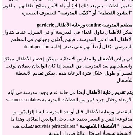
لتقييم الطلاب. يتم بعد ذلك إبلاغ أولياء الأمور بنتائج أطفالهم : يتلقون
"النشرة الفصلية"
أو "كتيّب المدرسة"
للصفوف الصغيرة
مطعم المدرسة cantine ورعاية الأطفال garderie
يمكن للأطفال تناول الغداء في المدرسة أو في المنزل. عندما يتناول
الأطفال الغداء في المدرسة ، فإنهم يأكلون وجباتهم في المطعم
المدرسي : يُقال أيضاً أنهم على نصف إقامة demi-pension
في رياض الأطفال والمدارس الابتدائية ، يمكن إحضار الأطفال مبكرًا
واصطحابهم بعد المدرسة. من المفيد إذا كان الوالدان يعملان لوقت
قصير أو طويل. خلال فترة الرعاية هذه ، يمكن تقديم الأنشطة
للأطفال.
يتم تقديم رعاية الأطفال
أيضًا في حالة عدم وجود مدرسة في أيام
الأربعاء وخلال جزء كبير من العطلات المدرسية vacances scolaires
المقصف ورعاية الأطفال قبل أو بعد المدرسة ليسا إلزاميّين. و
مدفوعة الثمن و السعر يعتمد على دخل الوالدين المادّي. وهذا ما
يسمى "
الأنشطة اللامنهجية
" activités périscolaires تتطلب هذه
الأنشطة تسجيلًا إضافيًا ، غالبًا في دار البلدية