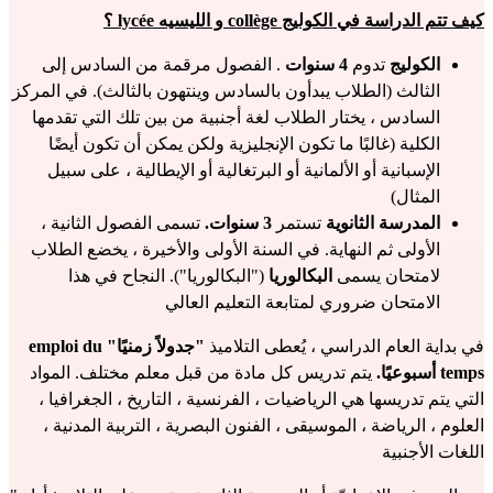
كيف تتم الدراسة في الكوليج collège و الليسيه lycée ؟
الكوليج
تدوم
4 سنوات
. الفصول مرقمة من السادس إلى
الثالث (الطلاب يبدأون بالسادس وينتهون بالثالث). في المركز
السادس ، يختار الطلاب لغة أجنبية من بين تلك التي تقدمها
الكلية (غالبًا ما تكون الإنجليزية ولكن يمكن أن تكون أيضًا
الإسبانية أو الألمانية أو البرتغالية أو الإيطالية ، على سبيل
المثال)
المدرسة الثانوية
تستمر
3 سنوات.
تسمى الفصول الثانية ،
الأولى ثم النهاية. في السنة الأولى والأخيرة ، يخضع الطلاب
لامتحان يسمى
البكالوريا
("البكالوريا"). النجاح في هذا
الامتحان ضروري لمتابعة التعليم العالي
في بداية العام الدراسي ، يُعطى التلاميذ
"جدولاً زمنيًا" emploi du
temps أسبوعيًا.
يتم تدريس كل مادة من قبل معلم مختلف. المواد
التي يتم تدريسها هي الرياضيات ، الفرنسية ، التاريخ ، الجغرافيا ،
العلوم ، الرياضة ، الموسيقى ، الفنون البصرية ، التربية المدنية ،
اللغات الأجنبية