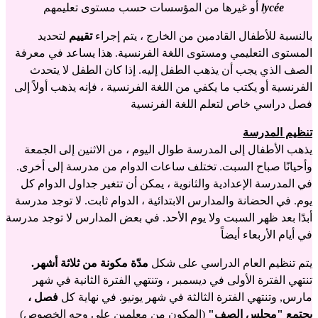
lycée
أو غيرها من المؤسسات حسب مستوى تعليمهم
بالنسبة للأطفال القادمين من الخارج ، يتم إجراء
تقييم
لتحديد
المستوى التعليمي ومستوى اللغة الفرنسية. هذا يساعد في معرفة
الصف الذي يجب أن يذهب الطفل إليه. إذا كان الطفل لا يتحدث
الفرنسية أو يكتب ما يكفي من اللغة الفرنسية ، فإنه يذهب أولاً إلى
فصل دراسي خاص لتعلم اللغة الفرنسية
تنظيم المدرسة
يذهب الأطفال إلى المدرسة طوال اليوم ، من الاثنين إلى الجمعة
وأحيانًا صباح السبت. تختلف ساعات الدوام من مدرسة إلى أخرى.
في المدرسة الإعدادية والثانوية ، يمكن أن تتغير جداول الدوام كل
يوم. في الحضانة والمدارس الابتدائية ، الدوام ثابت. لا توجد مدرسة
أبدًا بعد ظهر السبت ولا يوم الأحد. في بعض المدارس لا توجد مدرسة
في أيام الأربعاء أيضاً
يتم تنظيم العام الدراسي على شكل
مدّة مكونة من ثلاثة أشهر.
تنتهي الفترة الأولى في ديسمبر ، وتنتهي الفترة الثانية في شهر
مارس, وتنتهي الفترة الثالثة في شهر يونيو. في نهاية كل
فصل ،
يجتمع "مجلس الصف"
(المكون من معلمين على وجه الخصوص)