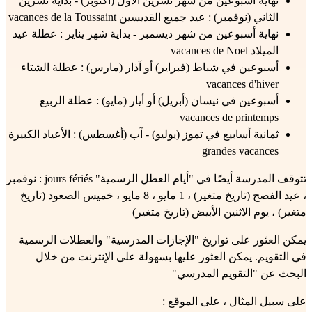
نهاية أسبوعين من شهر تشرين الأول (أكتوبر) - بداية تشرين
الثاني (نوفمبر) : عيد جميع القديسين vacances de la Toussaint
نهاية أسبوعين من شهر ديسمبر - بداية شهر يناير : عطلة عيد
الميلاد vacances de Noel
أسبوعين في شباط (فبراير) أو آذار (مارس) : عطلة الشتاء
vacances d'hiver
أسبوعين في نيسان (أبريل) أو أيار (مايو) : عطلة الربيع
vacances de printemps
ثمانية أسابيع في تموز (يوليو) - آب (أغسطس) : الأعياد الكبيرة
grandes vacances
تتوقف المدرسة أيضًا في "أيام العطل الرسمية" jours fériés : نوفمبر
، عيد الفصح (تاريخ متغير) ، 1 مايو ، 8 مايو ، خميس الصعود (تاريخ
متغير) ، يوم الاثنين الأبيض (تاريخ متغير)
يمكن العثور على تواريخ "الإجازات المدرسية" والعطلات الرسمية
في التقويم. يمكن العثور عليها بسهولة على الإنترنت من خلال
البحث عن "التقويم المدرسي"
على سبيل المثال ، على الموقع :