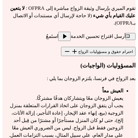
تقوم الميري بإرسال وثيقة الزواج مباشرة إلى OFPRA : 
لا يتعين 
عليك القيام بأي شيء
 (لا حاجة لإرسال أي مستندات أو الاتصال 
بـOFPRA).
أرسل اقتراح تحسين الخدمة
استَمعُ
احترام حقوق و مسؤوليات الزواج
المسؤوليات (الواجبات)
بعد الزواج في فرنسا، يلتزم الزوجان بما يلي :
العيش معاً
يعيش الزوجان معًا ويتشاركان هدفًا مشتركًا.
يجب أن يتفق الزوجان على اتخاذ القرارات المتعلقة بمنزل 
الزوجية (بيع، إنهاء عقد الإيجار، إعادة التأجير، إزالة الأثاث، 
إلخ)، حتى لو كان المنزل مستأجرًا أو مشترًا من قِبل أحد 
الزوجين فقط قبل الزواج. ليس من الضروري العيش معًا 
على مدار العام، على سبيل المثال، بسبب التزامات العمل.