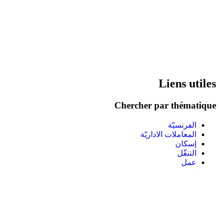
Liens utiles
Chercher par thématique
الفرنسيّة
المعاملات الاداريّة
إسكان
التنقّل
عمل
الصحّة
تدريب
الدّراسة
نشاطات متنوعة و ثقافة
العائلة