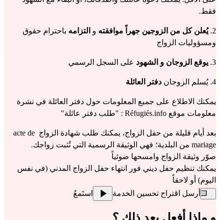
فقط.
2. 
يُعلن كل من الزوجين جهراً موافقته
 و 
التزامه
 باحترام حقوق 
ومسؤوليات الزواج
3. 
يوقع الزوجان و الشهود
 على السجل الرسمي
4. يُسلم الزوجان 
دفتر العائلة
يمكنك الاطلاع على جميع المعلومات حول دفتر العائلة في نشرة 
معلومات موقع Réfugiés.info : "
طلب دفتر عائلة
"
بعد أيام قليلة من حفل الزواج، يمكنك طلب شهادة الزواج acte de 
mariage من البلدية؛ فهي الوثيقة الرسمية التي تُثبت زواجك.
صوّر وثيقة الزواج و
امسحها
 ضوئياً
يمكنك تنظيم حفل ديني فور انتهاء حفل الزواج المدني (في نفس 
اليوم) أو لاحقاً
أرسل اقتراح تحسين الخدمة
استَمعُ
و ماذا أفعل بعد ذلك ؟