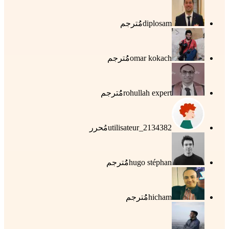
diplosam
مُُترجم
omar kokach
مُُترجم
rohullah expert
مُُترجم
utilisateur_2134382
مُحرر
hugo stéphan
مُُترجم
hicham
مُُترجم