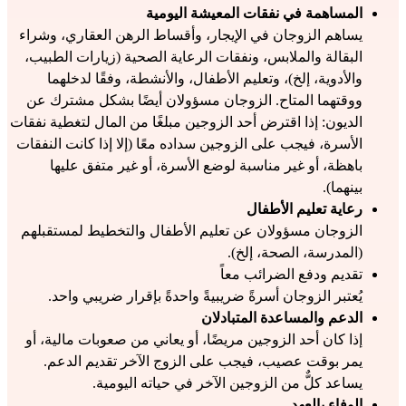
المساهمة في نفقات المعيشة اليومية
يساهم الزوجان في الإيجار، وأقساط الرهن العقاري، وشراء 
البقالة والملابس، ونفقات الرعاية الصحية (زيارات الطبيب، 
والأدوية، إلخ)، وتعليم الأطفال، والأنشطة، وفقًا لدخلهما 
ووقتهما المتاح. الزوجان مسؤولان أيضًا بشكل مشترك عن 
الديون: إذا اقترض أحد الزوجين مبلغًا من المال لتغطية نفقات 
الأسرة، فيجب على الزوجين سداده معًا (إلا إذا كانت النفقات 
باهظة، أو غير مناسبة لوضع الأسرة، أو غير متفق عليها 
بينهما).
رعاية تعليم الأطفال
الزوجان مسؤولان عن تعليم الأطفال والتخطيط لمستقبلهم 
(المدرسة، الصحة، إلخ).
تقديم ودفع الضرائب معاً
يُعتبر الزوجان أسرةً ضريبيةً واحدةً بإقرار ضريبي واحد.
الدعم والمساعدة المتبادلان
إذا كان أحد الزوجين مريضًا، أو يعاني من صعوبات مالية، أو 
يمر بوقت عصيب، فيجب على الزوج الآخر تقديم الدعم.
يساعد كلٌّ من الزوجين الآخر في حياته اليومية.
الوفاء بالعهد