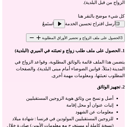
الزواج من قبل البلدية).
كل شيء موضح
 بالنقر هنا
أرسل اقتراح تحسين الخدمة
استَمعُ
3
الحصول على ملف الزواج و تحضير الأوراق المطلوبة
1. الحصول على ملف طلب زواج و تعبئته في الميري (البلدية)
يتضمن هذا الملف قائمة بالوثائق المطلوبة، وقواعد الزواج في 
المدينة (مثلاً، قوانين الضوضاء أمام مبنى البلدية)، والصفحات 
المطلوب تعبئتها، ومعلومات مهمة أخرى.
2. تجهيز الوثائق
أصل و نسخ من وثائق هوية الزوجين المستقبليين
إثبات عنوان أو محل إقامة
معلومات عن الشهود
للزوجين المستقبليين المولودين في فرنسا : شهادة ميلاد 
(نسخة كاملة أو مستخرج مع معلومات الأبوين) صادرة خلال 