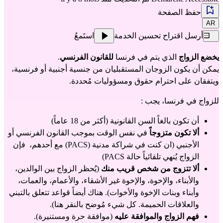
حفظ الصفحة
AR
أرسل اقتراح تحسين الخدمة
استَمعُ
يخضع الزواج
 الذي يتم في فرنسا 
للقانون الفرنسي
.
يمكن أن يكون الزوجان المستقبليان من جنسية أجنبية أو فرنسية، 
ويتفقان على احترام حقوق ومسؤوليات مُحددة.
للزواج في فرنسا، يجب :
أن تكون بالغاً السن القانونية (أكثر من 18 عاماً)
ألا تكون متزوجاً
 في نفس الوقت بموجب القانون الفرنسي أو 
الأجنبي (ان كنت في شراكة مدنية (PACS) مع أحدهم،  فإن 
الزواج يُنهي تلقائياً حالة PACS)
ألا تتزوج من شخص قريب منك
 (يُحظر الزواج بين الوالدين، 
والأبناء، والإخوة، والإخوة غير الأشقاء، والأعمام، والعمات، 
وأبناء وبنات الإخوة والأخوات). هناك أيضاً قواعد تتعلق بالتبني 
والعلاقات الحميمة. كل شيء مُوضح
 بالنقر هنا
).
فهم الزواج والموافقة عليه
 (موافقة حرة ومستنيرة).