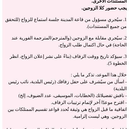
المستندات الأخرى.
يجب حضور كلا الزوجين.
1. سيُجري مسؤول من قاعة المدينة جلسة استماع للزواج (للتحقق 
من جميع المستندات).
2. سيُجري مقابلة مع الزوجين (والمترجم/المترجمة الفورية عند 
الحاجة) في حال اكتمال طلب الزواج.
3. سيؤكد تاريخ ووقت الزفاف (بناءً على نشر إعلان الزواج، انظر 
الخطوة 5).
خلال هذا الموعد، تذكر ما يلي :
- اسأل من سيُشرف على حفل زفافك (رئيس البلدية، نائب رئيس 
البلدية)
- ناقش تفضيلاتك (الخطابات، الموسيقى، عدد الضيوف، إلخ)
- اقترح موعدًا آخر لإتمام ترتيبات الزفاف.
اتفاقية ما قبل الزواج هي وثيقة تُحدد قواعد تقسيم الممتلكات بين 
الزوجين. وهي ليست إلزامية.