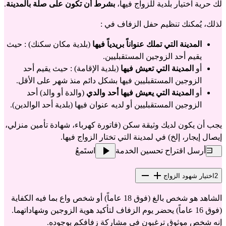
لك حرية اختيار بلدية للزواج فيها، 
بشرط أن تكون على صلة بالمدينة
.
لذلك، يُمكنك تنظيم حفل الزفاف في :
المدينة التي تملك عنواناً بريدياً فيها
 (بلدية مكان سكنك) : حيث 
يقيم أحد الزوجين المستقبليين.
أو
 المدينة التي تعيش فيها
 (بلدية الإقامة) : حيث يقيم أحد 
الزوجين المستقبليين فيها بشكل دائم منذ شهر على الأقل.
أو 
المدينة التي يعيش فيها أحد والدي
 (والدة أو والد) أحد 
الزوجين المستقبليين أو لديه عنوان فيها (بلدية أحد الوالدين).
يجب أن يكون لديك وثيقة سكن (فاتورة كهرباء، شهادة تأمين منزلي، 
إيصال إيجار، إلخ) في لمدينة التي تختار الزواج فيها.
أرسل اقتراح تحسين الخدمة
استَمعُ
2
اختيار شهود الزواج
الشاهد هو شخص بالغ (فوق 18 عاماً) أو شخص واع بما فيه الكفاية 
(فوق 16 عاماً) يحضر يوم الزفاف لتأكيد هوية الزوجين وشهاداتهما. 
إنه شخص موثوق ترغبون في مشاركة زفافكم بوجوده.