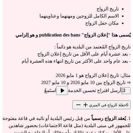
تاريخ الزواج
الاسم الكامل للزوجين ومهنهما وعناوينهما
مكان حفل الزواج
يُسمى هذا "إعلان الزواج" publication des bans و هو إلزامي
تاريخ الزواج المُعتمد من البلدية هو دائماً :
- بعد عشرة أيام على الأقل من تاريخ إعلان الزواج
- بعد عام واحد على الأكثر من تاريخ انتهاء هذه العشرة أيام
مثال: تاريخ إعلان الزواج هو 1 مايو 2026
⇒ تاريخ الزواج بين 10 مايو 2026 و 10 مايو 2027
أرسل اقتراح تحسين الخدمة
استَمعُ
6
حفلة الزواج في الميري
1.
 يُعقد الزواج رسمياً
 من قِبل رئيس البلدية أو نائبه في قاعة مفتوحة 
للجمهور في مبنى البلدية (مثل قاعة الاجتماعات) بحضور شاهدين 
على الأقل. يمكنك دعوة عائلتك وأصدقائك، أو البقاء مع الشهود 