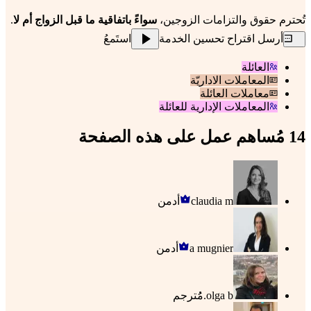
تُحترم حقوق والتزامات الزوجين، 
سواءً باتفاقية ما قبل الزواج أم لا
.
أرسل اقتراح تحسين الخدمة
استَمعُ
العائلة
المعاملات الاداريّة
معاملات العائلة
المعاملات الإدارية للعائلة
14 مُساهم عمل على هذه الصفحة
claudia m
أدمن
a mugnier
أدمن
olga b.
مُُترجم