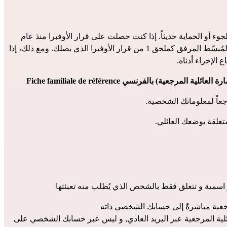
منذ 2 يناير كانون الثاني 2025، لم يعد المكتب الفرنسي لحماية اللاجئين (Ofpra) يرسل نموذج مرجع الأسرة (FFR) للأشخاص الحاصلين على اللجوء أو الحماية حديثاً. إذا كنت حصلت على قرار الأوفبرا منذ عام 
2025، فلن تتلقى هذا النموذج مرفقاً بقرارك ولا يتعين عليك تعبئته. إذا كنت متزوجاً أو في شراكة مدنية أو مطلقاً، فيجب عليك ملىء النموذج المُبسّط المرفق كملحق 1 من قرار الأوفبرا الذي يصلك. ومع ذلك، إذا 
لعائلية المرجعية) بالفرنسي Fiche familiale de référence
تعلقة بوضعك العائلي.
مرجعية مباشرةً إلى حسابك الشخصي ذاته
إذا كنت قد حصلت على قرار الحماية أو اللجوء من خلال محكمة اللجوء أو ما يُعرف ب CNDA، فستتلقى في هذه الحالة الاستمارة العائلية المرجعية عبر البريد العادي, و ليس عبر حسابك الشخصي على 