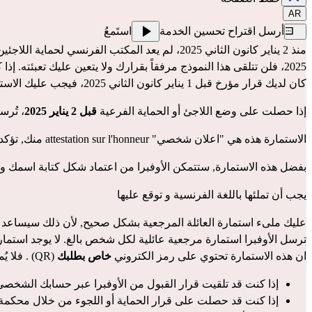
AR
أرسل اقتراح تحسين الخدمة
استَمعُ
كان لديك قرار مؤرخ قبل 1 يناير كانون الثاني 2025، فيجب عليك الاستمرار في استكمال ورقة مرجعية العائلة التي تم إرسالها إليك. يمكنك اتباع الإجراء أدناه.
إذا حصلت على وضع اللاجئ أو الحماية الفرعية 
قبل 2 يناير 2025
، تُر
الاستمارة هذه هي "اعلان شخصي" attestation sur l'honneur منك, تؤكد فيه أن المعلومات الواردة فيها و التي تملئها هي صحيحة و ستشكل مرجعاً لمعلوماتك الشخصية.
بفضل هذه الاستمارة, ستتمكن الأوفبرا من اعتماد شكل كتابة اسمك و كن
يجب أن تملئها باللغة الفرنسية و توقع عليها
عليك ملىء استمارة العائلة المرجعية بشكل صحيح, لأن ذلك سيساعد 
ترسل الأوفبرا استمارة مرجعية عائلية لكل شخص بالغ. لا يوجد استما
ان هذه الاستمارة تحتوي على رمز الكتروني
 خاص بطلبك
 (QR) . فلا يُمكنك أخذ استمارة أحدهم و تعبئتها باسمك مثلاً, لأن الاستمارة شخصية و اسمية و تتعلق فقط بالشخص الذي يُطلب منه تعبئتها
إذا كنت قد تلقيت قرار القبول من الأوفبرا عبر 
حسابك الشخصي عل