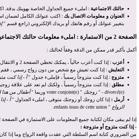
حالتك الاجتماعية
: املىء جميع الجداول الخاصة بهويتك بدقة. اكت
العنوان و معلومات الاتصال بك
: اكتب عنوانك الكامل لضمان استل
بتغيير عنوانك أو رقم هاتفك أو بريدك الإلكتروني (راجع قسم "
إ
الصفحة 2 من الاستمارة : املىء معلومات حالتك الاجتماعية الحالية
أكمل بأكبر قدر ممكن من الدقة وفقاً لحالتك :
أعزب
: إذا كنت أعزب حالياً ، يمكنك تخطي الصفحة 2 و الانتقال إلى الصفحة التالية.
التعايش
: إذا كنت تعيش مع شخص من دون زواج رسمي ، فقم
متزوج
: إذا كنت متزوجاً رسمياً ، فإملىء جدول "
أ - إذا كنت متز
مطلق
: إذا كنت متزوجاً رسمياً ، ولكنك لم تعد على علاقة زو
divorcé(e)
- "
زوجتك
" votre conjoint(e) وربما "
أطفال من هذا ا
أرمل :
إذا كان زوجك أو زوجتك متوفى ، املىء الجداول "
أ - إذ
الزواج
" enfants issus de cette union.
إذا لم يبقى مكان لكتابة جميع المعلومات على الاستمارة في الصفحة 2 ، يمكنك إضافتها على ورقة خارجية بيضاء منفصلة لإبلاغ الأوفبرا ، على سبيل المثال بالحالة المدنية للأطفال.
- إذا كنت متزوج أو متزوجة :
من الضروري كتابة اسم السلطة التي عقدت واقعة الزواج وما إذا كان الزوا