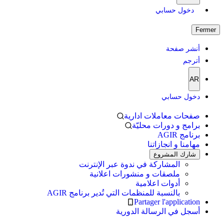
دخول حسابي
Fermer
أنشر صفحة
أترجم
AR
دخول حسابي
صفحات معاملات ادارية
برامج و دورات محليّة
برنامج AGIR
مهامنا و انجازاتنا
شارك المشروع
المشاركة في ندوة عبر الإنترنت
ملصقات و منشورات اعلانية
أدوات اعلامية
بالنسبة للمنظمات التي تُدير برنامج AGIR
Partager l'application
أسجل في الرسالة الدورية