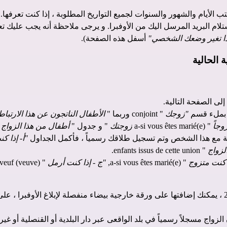
ب الأيام والشهور والسنوات لجميع التواريخ المطلوبة ، إذا كنت تعرفها.
ام البريد المرسل اليك من الأوفبرا. و يرجى ملاحظة أنه يجب عليك تعد
ذا تغير وضعك الشخصي"
أسفل هذه الصفحة).
 بملء قسم
"زوجك
" conjoint وربما "
الأطفال الناتجون عن هذا الارتباط
وجاً
" a-si vous êtes marié(e)
زوجتك
" و جدول "
أطفال من هذا الزواج
"
جية مع هذا الشخص وتم تسجيل طلاقك رسمياً ، فأكمل الجداول
"أ- إذا كنت متزوجًا"
لزواج
" enfants issus de cette union.
ا كنت متزوج
" a-si vous êtes marié(e),
"ج - إذا كنت أرمل
" c-si vous êtes veuf (veuve) "
ج مسجلاً رسمياً في بلد الواقعى عبر دار البلدية أو القنصلية أو غيرهما.