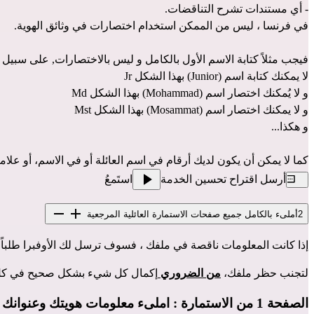
- أي مستندات تشرح التناقضات.
في فرنسا ، ليس من الممكن استخدام اختصارات في وثائق الهوية.
فيجب مثلاً كتابة الاسم الأول بالكامل و ليس بالاختصارات, على سبيل ا
لا يمكنك كتابة اسم (Junior) بهذا الشكل Jr
و لا يُمكنك اختصار اسم (Mohammad) بهذا الشكل Md
و لا يمكنك اختصار اسم (Mosammat) بهذا الشكل Mst
و هكذا...
كما لا يمكن أن يكون لديك أرقام في اسم العائلة أو في الاسم، أو علام
أرسل اقتراح تحسين الخدمة
استَمعُ
2
أملىء بالكامل جميع صفحات الاستمارة العائلية المرجعية
إذا كانت المعلومات ناقصة في ملفك ، فسوف ترسل لك الأوفبرا طلبا
لتجنب حظر ملفك،
من الضروري
إكمال كل شيء بشكل صحيح في كل 
الصفحة 1 من الاستمارة : املىء معلومات هويتك وعنوانك في فرنسا