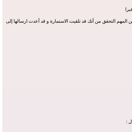
برا
إذا لم تُعِد ارسال الاستمارة العائلية المرجعية بالمعلومات و الوثائق و التوقيع الى الأوفبرا, فلن تتمكن الأوفبرا من تثبيت حالتك المدنية. لذلك من المهم التحقق من أنك قد تلقيت الاستمارة و قد أعدت ارسالها إلى 
 :