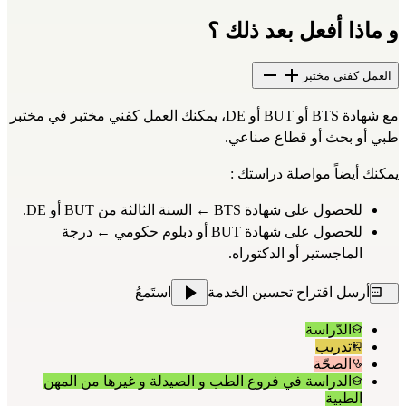
و ماذا أفعل بعد ذلك ؟
العمل كفني مختبر
مع شهادة BTS أو BUT أو DE، يمكنك العمل كفني مختبر في مختبر 
طبي أو بحث أو قطاع صناعي.
يمكنك أيضاً مواصلة دراستك :
للحصول على شهادة BTS ← السنة الثالثة من BUT أو DE.
للحصول على شهادة BUT أو دبلوم حكومي ← درجة 
الماجستير أو الدكتوراه.
أرسل اقتراح تحسين الخدمة
استَمعُ
الدّراسة
تدريب
الصحّة
الدراسة في فروع الطب و الصيدلة و غيرها من المهن
الطبية