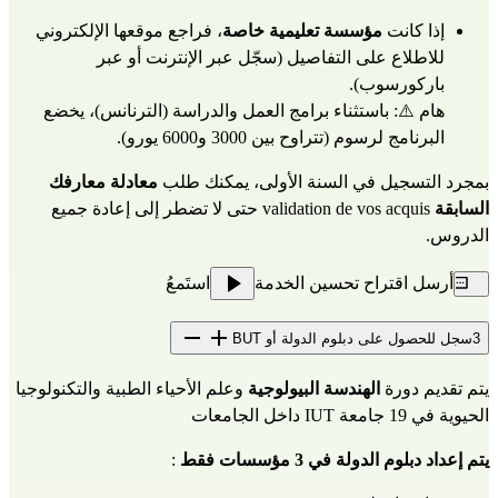
إذا كانت 
مؤسسة تعليمية خاصة
، فراجع موقعها الإلكتروني 
للاطلاع على التفاصيل (سجّل عبر الإنترنت أو عبر 
باركورسوب).
هام ⚠️: باستثناء برامج العمل والدراسة (الترنانس)، يخضع 
البرنامج لرسوم (تتراوح بين 3000 و6000 يورو).
بمجرد التسجيل في السنة الأولى، يمكنك طلب 
معادلة معارفك 
السابقة
 validation de vos acquis حتى لا تضطر إلى إعادة جميع 
الدروس.
أرسل اقتراح تحسين الخدمة
استَمعُ
3
سجل للحصول على دبلوم الدولة أو BUT
يتم تقديم دورة 
الهندسة البيولوجية
 وعلم الأحياء الطبية والتكنولوجيا 
الحيوية 
في 19 جامعة IUT داخل الجامعات
يتم إعداد دبلوم الدولة في 3 مؤسسات فقط
 :