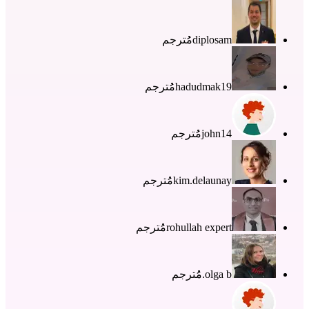
diplosam
مُُترجم
hadudmak19
مُُترجم
john14
مُُترجم
kim.delaunay
مُُترجم
rohullah expert
مُُترجم
olga b.
مُُترجم