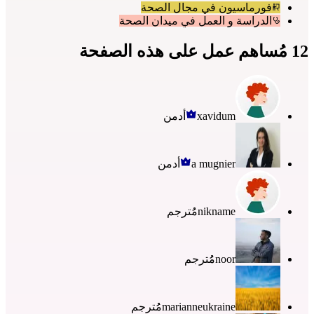
فورماسيون في مجال الصحة
الدراسة و العمل في ميدان الصحة
12 مُساهم عمل على هذه الصفحة
xavidum
أدمن
a mugnier
أدمن
nikname
مُُترجم
noor
مُُترجم
marianneukraine
مُُترجم