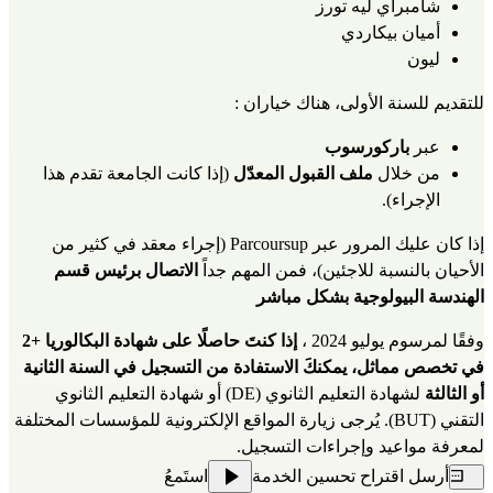
شامبراي ليه تورز
أميان بيكاردي
ليون
للتقديم للسنة الأولى، هناك خياران :
عبر 
باركورسوب
من خلال 
ملف القبول المعدّل
 (إذا كانت الجامعة تقدم هذا 
الإجراء).
إذا كان عليك المرور عبر Parcoursup (إجراء معقد في كثير من 
الأحيان بالنسبة للاجئين)، فمن المهم جداً 
الاتصال برئيس قسم 
الهندسة البيولوجية بشكل مباشر
وفقًا لمرسوم 
يوليو 2024
 ، 
إذا كنتَ حاصلًا على شهادة البكالوريا +2 
في تخصص مماثل، يمكنكَ الاستفادة من التسجيل في السنة الثانية 
أو الثالثة
 لشهادة التعليم الثانوي (DE) أو شهادة التعليم الثانوي 
التقني (BUT). يُرجى زيارة المواقع الإلكترونية للمؤسسات المختلفة 
لمعرفة مواعيد وإجراءات التسجيل.
أرسل اقتراح تحسين الخدمة
استَمعُ