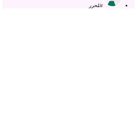
ir
مُحرر