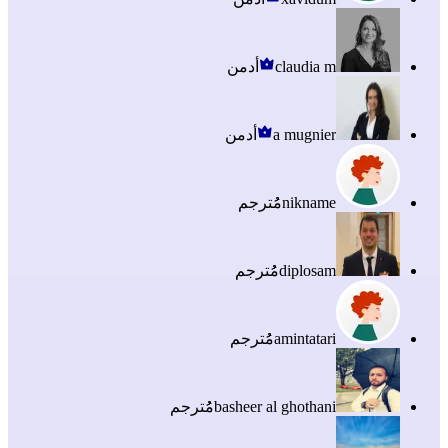
claudia m
أدمن
a mugnier
أدمن
nikname
مُُترجم
diplosam
مُُترجم
amintatari
مُُترجم
basheer al ghothani
مُُترجم