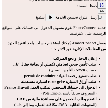
حفظ الصفحة
AR
أرسل اقتراح تحسين الخدمة
استَمعُ
خدمة FranceConnect تقوم بتسهيل الدخول الى حسابك على المواقع 
الرسمية على الانترنيت.
بفضل FranceConnect، يُمكنك 
استخدام حساب واحد لتنفيذ العديد 
من المعاملات الإدارية
 عبر الإنترنت :
إعلان الدخل و دفع الضرائب
طلب
تأمين صحي تضامني تكميلي
 أو
بطاقة فيتال
 على 
حساب Ameli (التأمين الصحي)
طلب تصنيع رخصة القيادة permis de conduire
طلب أوراق السيارة carte grise لسيارة مستعملة
الدخول الى حسابك الشخصي لمكتب العمل France Travail
(المعروف سابقاً باسم Pôle Emploi)
التقدم بطلب للحصول على مساعدة مالية من CAF
(
المعونات العائلية
، 
RSA
، 
مكافئة العمل
، وما إلى ذلك)